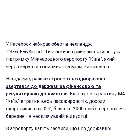
У Facebook набирає обертів челлендж
#SaveKyivAirport. Тисячі киян прийняли естафету в
підтримку Міжнародного аеропорту "Київ", який
через карантин опинився на межі виживання.
Нагадаємо, раніше
аеропорт неодноразово
звертався до держави за фінансовою та
регуляторною допомогою
. Внаслідок карантину МА
"Київ" втратив весь пасажиропотік, доходи
скоротилися на 92%, близько 2000 осіб з персоналу з
березня - в неоплачуваній відпустці.
В аеропорту навіть заявили, що без державної