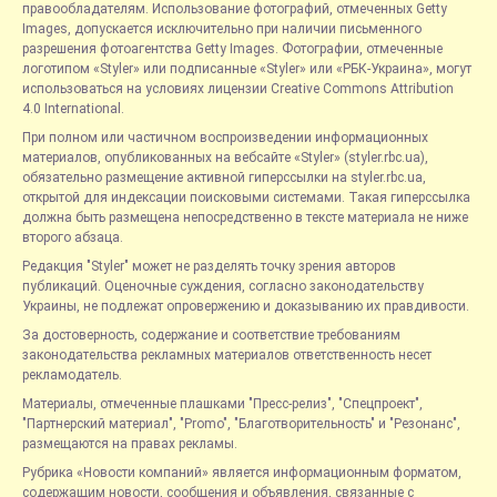
правообладателям. Использование фотографий, отмеченных Getty
Images, допускается исключительно при наличии письменного
разрешения фотоагентства Getty Images. Фотографии, отмеченные
логотипом «Styler» или подписанные «Styler» или «РБК-Украина», могут
использоваться на условиях лицензии Creative Commons Attribution
4.0 International.
При полном или частичном воспроизведении информационных
материалов, опубликованных на вебсайте «Styler» (styler.rbc.ua),
обязательно размещение активной гиперссылки на styler.rbc.ua,
открытой для индексации поисковыми системами. Такая гиперссылка
должна быть размещена непосредственно в тексте материала не ниже
второго абзаца.
Редакция "Styler" может не разделять точку зрения авторов
публикаций. Оценочные суждения, согласно законодательству
Украины, не подлежат опровержению и доказыванию их правдивости.
За достоверность, содержание и соответствие требованиям
законодательства рекламных материалов ответственность несет
рекламодатель.
Материалы, отмеченные плашками "Пресс-релиз", "Спецпроект",
"Партнерский материал", "Promo", "Благотворительность" и "Резонанс",
размещаются на правах рекламы.
Рубрика «Новости компаний» является информационным форматом,
содержащим новости, сообщения и объявления, связанные с