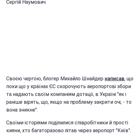
Сергій Наумович.
Своєю чергою, блогер Михайло Шнайдер
написав
, що
поки що у країнах ЄС скорочують аеропортові збори
та надають своїм компаніям дотації, в Україні "як і
раніше вірять, що, якщо на проблему закрити очі, - то
вона зникне".
Своїми історіями поділилися співробітники й прості
кияни, хто багаторазово літав через аеропорт "Київ".