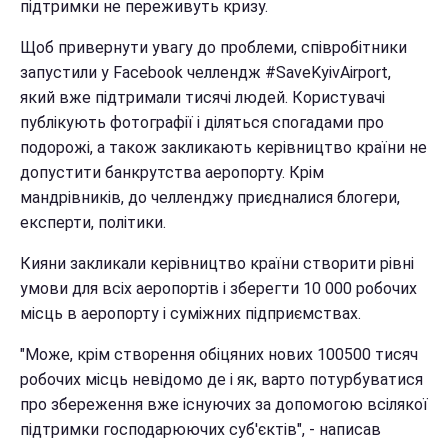
підтримки не переживуть кризу.
Щоб привернути увагу до проблеми, співробітники
запустили у Facebook челлендж #SaveKyivAirport,
який вже підтримали тисячі людей. Користувачі
публікують фотографії і діляться спогадами про
подорожі, а також закликають керівництво країни не
допустити банкрутства аеропорту. Крім
мандрівників, до челленджу приєдналися блогери,
експерти, політики.
Кияни закликали керівництво країни створити рівні
умови для всіх аеропортів і зберегти 10 000 робочих
місць в аеропорту і суміжних підприємствах.
"Може, крім створення обіцяних нових 100500 тисяч
робочих місць невідомо де і як, варто потурбуватися
про збереження вже існуючих за допомогою всілякої
підтримки господарюючих суб'єктів", - написав