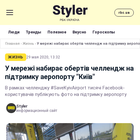
rbc.ua
Люди
Тренды
Полезное
Вкусно
Гороскопы
Главная
›
Жизнь
›
У мережі набирає обертів челлендж на підтримку аеропор
ЖИЗНЬ
29 мая 2020, 13:32
У мережі набирає обертів челлендж на
підтримку аеропорту "Київ"
В рамках челленджу #SaveKyivAirport тисячі Facebook-
користувачів публікують фото на підтримку аеропорту
Styler
информационный сайт