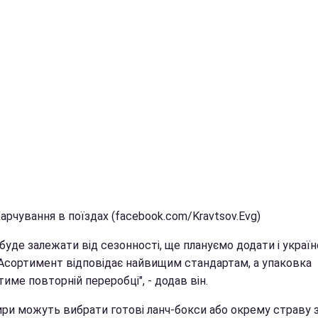
арчування в поїздах (facebook.com/Kravtsov.Evg)
буде залежати від сезонності, ще плануємо додати і украї
 Асортимент відповідає найвищим стандартам, а упаковка
тиме повторній переробці", - додав він.
ри можуть вибрати готові ланч-бокси або окрему страву 