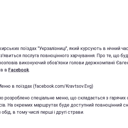
ирських поїздах "Укрзалізниці", який курсують в нічний час
з'явиться послуга повноцінного харчування. Про те, що бу
розповів виконуючий обов'язки голови держкомпанії Євге
ов в
Facebook
.
еню в поїздах (facebook.com/Kravtsov.Evg)
ло розроблено спеціальне меню, що складається з гарячих 
сів. На окремих маршрутах буде доступний повноцінний сні
 обід, в тому числі перші і другі страви.