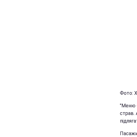
Фото: Х
"Меню 
страв.
підляга
Пасажи