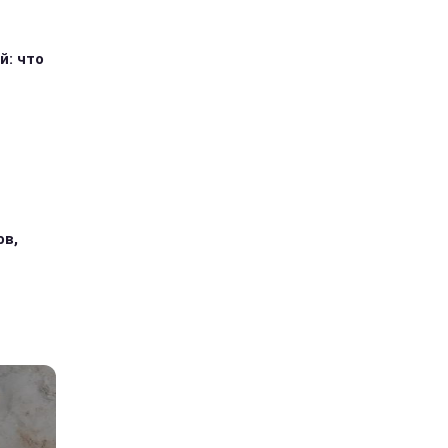
й: что
ов,