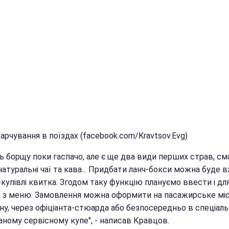
арчування в поїздах (facebook.com/Kravtsov.Evg)
ь борщу поки гаспачо, але є ще два види перших страв, см
 натуральні чаї та кава... Придбати ланч-бокси можна буде 
купівлі квитка. Згодом таку функцію плануємо ввести і дл
й з меню. Замовлення можна оформити на пасажирське мі
ну, через офіціанта-стюарда або безпосередньо в спеціал
аному сервісному купе", - написав Кравцов.