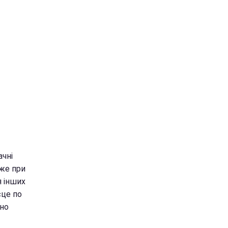
ачні
вже при
я інших
сце по
ьно