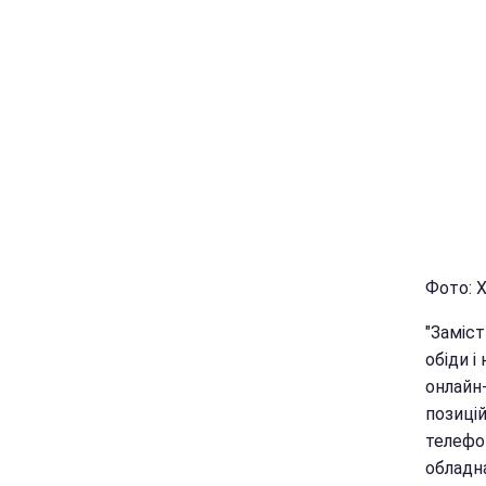
Фото: Х
"Заміст
обіди і
онлайн-
позиці
телефо
обладн