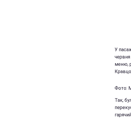
У пасаж
червня 
меню, 
Кравц
Фото: М
Так, бу
переку
гарячий