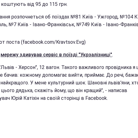
 коштують від 95 до 115 грн.
ання розпочнеться об поїздах №81 Київ - Ужгород, №104 К
ль, №7 Київ - Івано-Франківськ, №749 Київ - Івано-Франкі
т поста (facebook.com/Kravtsov.Evg)
е
мережу здивував сервіс в поїзді "Укрзалізниці"
.
"Львів - Херсон", 12 вагон. Такого важливого провідника я 
е бачив: кожному допомагає вийти, приймає. До речі, бажа
найкращого. У мене культурний шок. Шановні львів'яни, хт
 цього дядька, скажіть йому, що він кращий", - написав
вач Юрій Катіхін на своїй сторінці в Facebook.