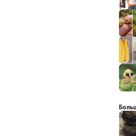
Больш