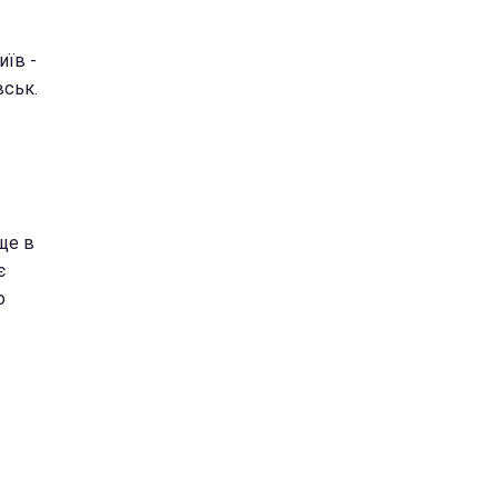
иїв -
вськ.
ще в
є
о