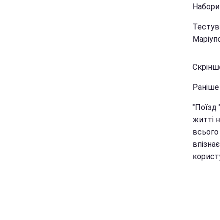
Набори
Тестув
Маріупо
Скріншо
Раніш
"Поїзд 
житті н
всього 
впізнає
користу