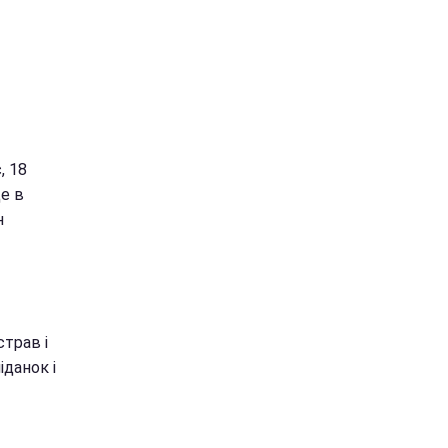
, 18
де в
н
страв і
данок і