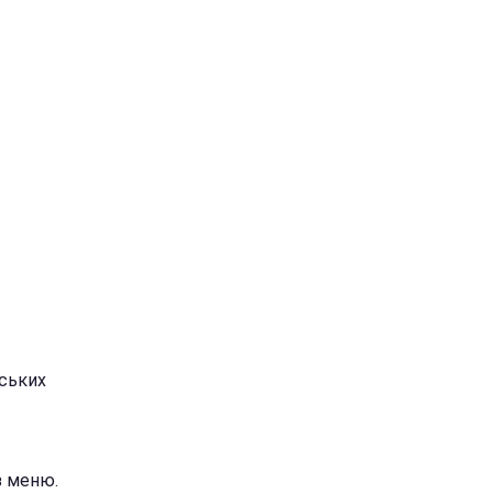
нських
з меню.