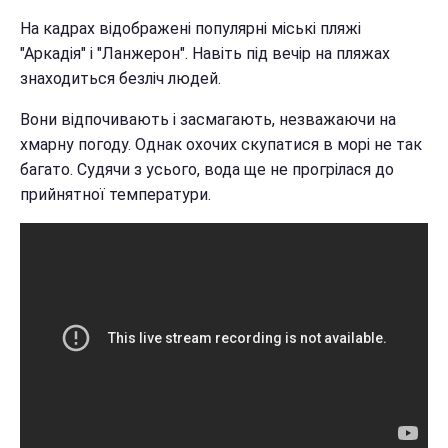
На кадрах відображені популярні міські пляжі
"Аркадія" і "Ланжерон". Навіть під вечір на пляжах
знаходиться безліч людей.
Вони відпочивають і засмагають, незважаючи на
хмарну погоду. Однак охочих скупатися в морі не так
багато. Судячи з усього, вода ще не прогрілася до
прийнятної температури.