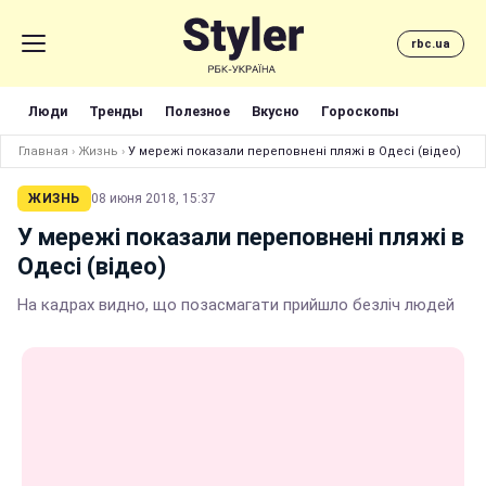
rbc.ua
Люди
Тренды
Полезное
Вкусно
Гороскопы
Главная
›
Жизнь
›
У мережі показали переповнені пляжі в Одесі (відео)
ЖИЗНЬ
08 июня 2018, 15:37
У мережі показали переповнені пляжі в
Одесі (відео)
На кадрах видно, що позасмагати прийшло безліч людей