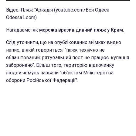
Відео: Пляж "Аркадія (youtube.com/Вся Одеса
Odessa1.com)
Нагадаємо, як
мережа вразив дивний пляж у Крим.
Слід уточнити, що на опублікованих знімках видно
напис, в якій говориться: "пляж технічно не
облаштований; рятувальний пост не працює; купання
заборонено". Більш того, територію відпочинку
людей чомусь назвали "об'єктом Міністерства
оборони Російської Федерації".