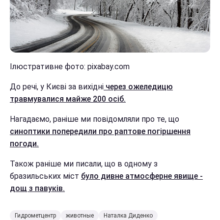
Ілюстративне фото: pixabay.com
До речі, у Києві за вихідні
через ожеледицю
травмувалися майже 200 осіб.
Нагадаємо, раніше ми повідомляли про те, що
синоптики попередили про раптове погіршення
погоди.
Також раніше ми писали, що в одному з
бразильських міст
було дивне атмосферне явище -
дощ з павуків.
Гидрометцентр
животные
Наталка Диденко