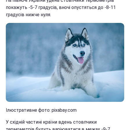
На півночі України удень стовпчики термометрів
покажуть -5-7 градусів, вночі опустяться до -8-11
градусів нижче нуля.
Ілюстративне фото: pixabay.com
У східній частині країни вдень стовпчики
термометрів будуть варіюватися в межах -9-7