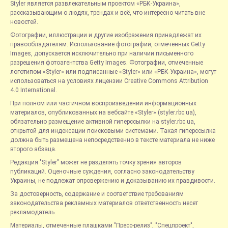
Styler является развлекательным проектом «РБК-Украина»,
рассказывающим о людях, трендах и всё, что интересно читать вне
новостей.
Фотографии, иллюстрации и другие изображения принадлежат их
правообладателям. Использование фотографий, отмеченных Getty
Images, допускается исключительно при наличии письменного
разрешения фотоагентства Getty Images. Фотографии, отмеченные
логотипом «Styler» или подписанные «Styler» или «РБК-Украина», могут
использоваться на условиях лицензии Creative Commons Attribution
4.0 International.
При полном или частичном воспроизведении информационных
материалов, опубликованных на вебсайте «Styler» (styler.rbc.ua),
обязательно размещение активной гиперссылки на styler.rbc.ua,
открытой для индексации поисковыми системами. Такая гиперссылка
должна быть размещена непосредственно в тексте материала не ниже
второго абзаца.
Редакция "Styler" может не разделять точку зрения авторов
публикаций. Оценочные суждения, согласно законодательству
Украины, не подлежат опровержению и доказыванию их правдивости.
За достоверность, содержание и соответствие требованиям
законодательства рекламных материалов ответственность несет
рекламодатель.
Материалы, отмеченные плашками "Пресс-релиз", "Спецпроект",