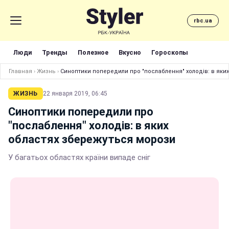
rbc.ua
Люди
Тренды
Полезное
Вкусно
Гороскопы
Главная
›
Жизнь
›
Синоптики попередили про "послаблення" холодів: в яки
ЖИЗНЬ
22 января 2019, 06:45
Синоптики попередили про
"послаблення" холодів: в яких
областях збережуться морози
У багатьох областях країни випаде сніг