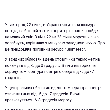
У вівторок, 22 січня, в Україні очікується похмура
погода, на більшій частині території країни пройде
невеликий сніг. В ніч з 22 на 23 січня морози кілька
ослабнуть, порівняно з минулою холодною ніччю. Про
це повідомляє погодний ресурс
"Gismeteo".
У західних областях вдень стовпчики термометрів
покажуть від -5 до 0 градусів. В ніч з вівторка на
середу температура повітря складе від -5 до -7
градусів.
У центральних областях вдень температура повітря
становитиме від -5 до -7 градусів. Вночі
прогнозується -6-8 градусів морозу.