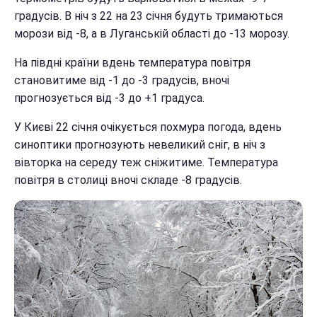
градусів. В ніч з 22 на 23 січня будуть тримаються
морози від -8, а в Луганській області до -13 морозу.
На півдні країни вдень температура повітря
становитиме від -1 до -3 градусів, вночі
прогнозується від -3 до +1 градуса.
У Києві 22 січня очікується похмура погода, вдень
синоптики прогнозують невеликий сніг, в ніч з
вівторка на середу теж сніжитиме. Температура
повітря в столиці вночі складе -8 градусів.