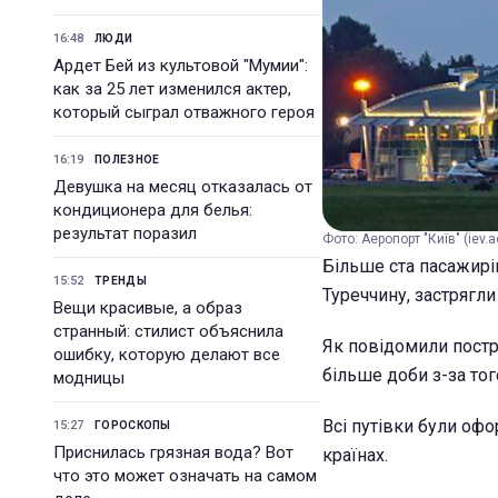
16:48
ЛЮДИ
Ардет Бей из культовой "Мумии":
как за 25 лет изменился актер,
который сыграл отважного героя
16:19
ПОЛЕЗНОЕ
Девушка на месяц отказалась от
кондиционера для белья:
результат поразил
Фото: Аеропорт "Київ" (iev.a
Більше ста пасажирів
15:52
ТРЕНДЫ
Туреччину, застрягли
Вещи красивые, а образ
странный: стилист объяснила
Як повідомили постр
ошибку, которую делают все
більше доби з-за тог
модницы
Всі путівки були офо
15:27
ГОРОСКОПЫ
Приснилась грязная вода? Вот
країнах.
что это может означать на самом