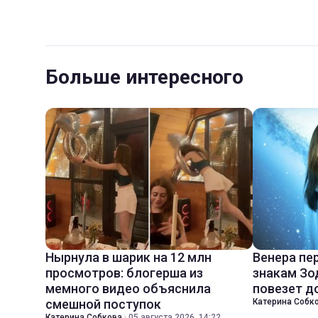
Больше интересного
Нырнула в шарик на 12 млн
Венера пе
просмотров: блогерша из
знакам Зо
мемного видео объяснила
повезет д
смешной поступок
Катерина Собк
Катерина Собкова
·
05 августа 2026, 14:22