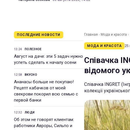
Главная
›
Мода и красота
›
ПОСЛЕДНИЕ НОВОСТИ
25 
МОДА И КРАСОТА
13:24
ПОЛЕЗНОЕ
Август на даче: эти 5 задач нужно
Співачка I
успеть сделать к началу осени
відомого ук
12:58
ВКУСНО
Ананасы больше не покупаю!
Співачка INGRET (Інг
Рецепт кабачков от моей
колекції українськ
свекрови покорил всю семью с
первой банки
12:32
ЛЮДИ
Об этом не говорят клиентам:
работники Авроры, Сильпо и