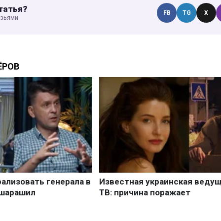
татья?
FB
TG
X
узьями