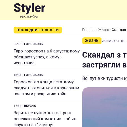
Главная
›
Жизнь
›
Скандал 
ПОСЛЕДНИЕ НОВОСТИ
25 июня 2018 ·
ЖИЗНЬ
06:15
ГОРОСКОПЫ
Таро-гороскоп на 6 августа: кому
Скандал з 
обещают успех, а кому -
застрягли 
испытание
18:13
ГОРОСКОПЫ
Всі путівки туристи 
Гороскоп до конца лета: кому
следует готовиться к карьерным
взлетам и раскрытию тайн
17:34
ВКУСНО
Варить не нужно: как закрыть
освежающий компот из любых
фруктов за 15 минут