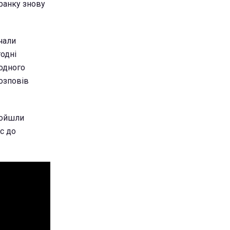
 ранку знову
очали
годні
 одного
розповів
ройшли
с до