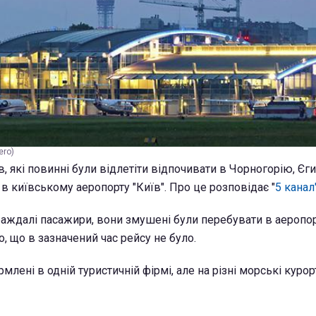
ero)
, які повинні були відлетіти відпочивати в Чорногорію, Єги
 в київському аеропорту "Київ". Про це розповідає "
5 канал"
аждалі пасажири, вони змушені були перебувати в аеропор
о, що в зазначений час рейсу не було.
рмлені в одній туристичній фірмі, але на різні морські курор