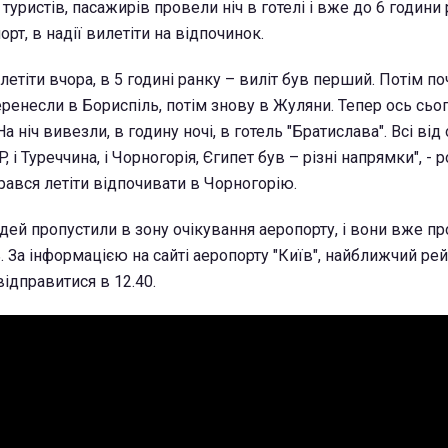
туристів, пасажирів провели ніч в готелі і вже до 6 години
рт, в надії вилетіти на відпочинок.
летіти вчора, в 5 годині ранку – виліт був перший. Потім п
ренесли в Бориспіль, потім знову в Жуляни. Тепер ось сьо
а ніч вивезли, в годину ночі, в готель "Братислава". Всі від
P, і Туреччина, і Чорногорія, Єгипет був – різні напрямки", - 
брався летіти відпочивати в Чорногорію.
ей пропустили в зону очікування аеропорту, і вони вже п
 За інформацією на сайті аеропорту "Київ", найближчий рей
ідправитися в 12.40.