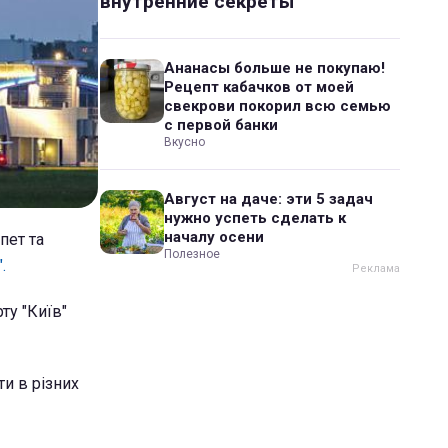
внутренние секреты
Ананасы больше не покупаю!
Рецепт кабачков от моей
свекрови покорил всю семью
с первой банки
Вкусно
Август на даче: эти 5 задач
нужно успеть сделать к
началу осени
пет та
Полезное
.
ту "Київ"
ти в різних