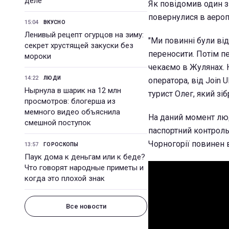
деле
Як повідомив один з 
повернулися в аеропо
15:04
ВКУСНО
Ленивый рецепт огурцов на зиму:
"Ми повинні були від
секрет хрустящей закуски без
переносити. Потім пе
мороки
чекаємо в Жулянах. Н
14:22
ЛЮДИ
оператора, від Join U
Нырнула в шарик на 12 млн
турист Олег, який зі
просмотров: блогерша из
мемного видео объяснила
На даний момент люд
смешной поступок
паспортний контроль.
Чорногорії повинен в
13:57
ГОРОСКОПЫ
Паук дома к деньгам или к беде?
Что говорят народные приметы и
когда это плохой знак
Все новости