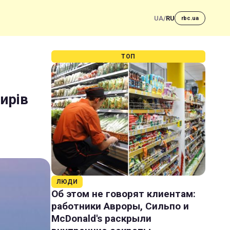
UA
/
RU
rbc.ua
ТОП
ирів
ЛЮДИ
Об этом не говорят клиентам:
работники Авроры, Сильпо и
McDonald's раскрыли