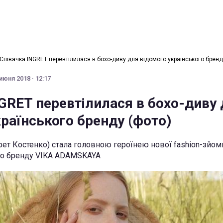
Співачка INGRET перевтілилася в бохо-диву для відомого українського бренд
июня 2018 · 12:17
NGRET перевтілилася в бохо-диву
раїнського бренду (фото)
рет Костенко) стала головною героїнею нової fashion-зйом
ого бренду VIKA ADAMSKAYA