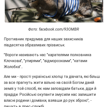
Фото: facebook.com/93OMBR
Противник придумав для наших захисників
півдесятка образливих прізвиськ.
"Вороги називають нас "карателями полковника
Клочкова", "упирями", "відморозками", "катами
Жолобка"...
Але ми - прості українські хлопці та дівчата, які більш
за все прагнуть жити вільно на своїй Богом даній
землі у той спосіб, як нам заповідали батьки, діди й
прадіди. Російські окупанти змусили нас залишити
власні родини і домівки, взявши до рук зброю", -
пишуть в прес-службі.