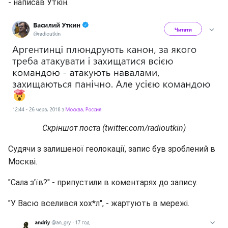
- написав Уткін.
Скріншот поста (twitter.com/radioutkin)
Судячи з залишеної геолокації, запис був зроблений в
Москві.
"Сала з'їв?" - припустили в коментарях до запису.
"У Васю вселився хох*л", - жартують в мережі.