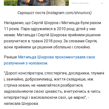
Скріншот поста (instagram.com/shnurovs)
Нагадаємо, що Сергій Шнуров і Матильда були разом
11 років. Пара одружилася в 2010 році, дітей у них
немає. Матильда і Сергій Шнурова прийняли рішення
розлучитися в травні 2018 року. За словами Сергія,
вони прийняли це рішення обопільно і спокійно.
Раніше
Матильда Шнурова прокоментувала своє
розлучення з чоловіком.
"Дорогі конспіратори, спостерігачі, дослідники, тлумачі
і, звичайно, доброзичливці, життя складніше, ніж
стрічка новин, не намагайтеся розібратися,
задовольняючи свою цікавість, вчитуючись в чиїсь
інтерпретації і висловлюючи свої, це марно", -
написала Шнурова.