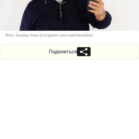
Фото: Василь Уткін (instagram.com/realradioutkin)
Поделиться