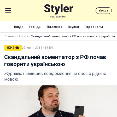
rbc.ua
Люди
Тренды
Полезное
Вкусно
Гороскопы
Главная
›
Жизнь
›
Скандальний коментатор з РФ почав говорити українськ
ЖИЗНЬ
27 июня 2018 · 16:54
Скандальний коментатор з РФ почав
говорити українською
Журналіст залишив повідомлення не своєю рідною
мовою