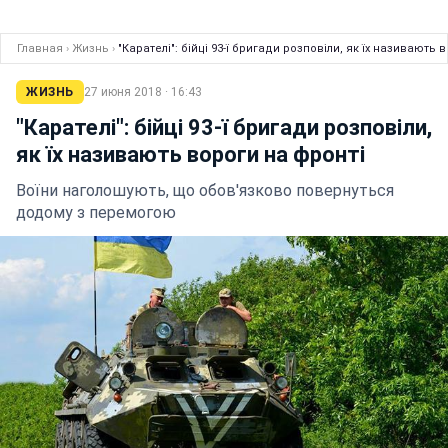
Главная
›
Жизнь
›
"Карателі": бійці 93-ї бригади розпо
ЖИЗНЬ
27 июня 2018 · 16:43
"Карателі": бійці 93-ї бригади розповіли,
як їх називають вороги на фронті
Воїни наголошують, що обов'язково повернуться
додому з перемогою