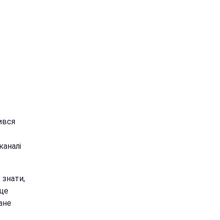
ився
.
каналі
 знати,
 це
ане