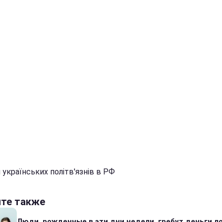
 українських політв'язнів в РФ
йте также
Люди, рожденные в эти дни недели, гребут деньги л