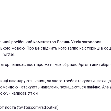
льний російський коментатор Василь Уткін заговорив
ькою мовою. Про це свідчить його запис на сторінці в соц
Twitter.
атор написав пост про матч між збірною Аргентини і збірн
тинці плюндрують канон, за якого треба атакувати і захищ
командою - атакують навалами, захищаються панічно. Але 
ю", - написав Уткін.
т поста (twitter.com/radioutkin)