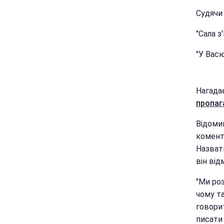
Судячи 
"Сала з
"У Васю
Нагада
пропаг
Відоми
комент
Назват
він від
"Ми ро
чому т
говорит
писати 