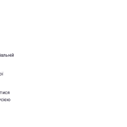
іальній
ої
атися
усією