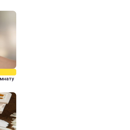
омнату