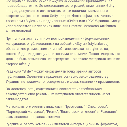
Фотографии, иллюстрации и другие изображения принадлежат их
правообладателям. Использование фотографий, отмеченных Getty
Images, допускается исключительно при наличии письменного
разрешения фотоагентства Getty Images. Фотографии, отмеченные
логотипом «Styler» или подписанные «Styler» или «РБК-Украина», могут
использоваться на условиях лицензии Creative Commons Attribution
4.0 International.
При полном или частичном воспроизведении информационных
материалов, опубликованных на вебсайте «Styler» (styler.rbc.ua),
обязательно размещение активной гиперссылки на styler.rbc.ua,
открытой для индексации поисковыми системами. Такая гиперссылка
должна быть размещена непосредственно в тексте материала не ниже
второго абзаца.
Редакция "Styler" может не разделять точку зрения авторов
публикаций. Оценочные суждения, согласно законодательству
Украины, не подлежат опровержению и доказыванию их правдивости.
За достоверность, содержание и соответствие требованиям
законодательства рекламных материалов ответственность несет
рекламодатель.
Материалы, отмеченные плашками "Пресс-релиз", "Спецпроект",
"Партнерский материал", "Promo", "Благотворительность" и "Резонанс",
размещаются на правах рекламы.
Рубрика «Новости компаний» является информационным форматом,