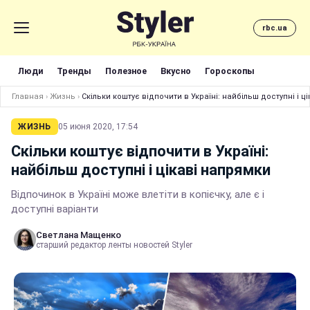
rbc.ua
Люди
Тренды
Полезное
Вкусно
Гороскопы
Главная
›
Жизнь
›
Скільки коштує відпочити в Україні: найбільш доступні і ц
ЖИЗНЬ
05 июня 2020, 17:54
Скільки коштує відпочити в Україні:
найбільш доступні і цікаві напрямки
Відпочинок в Україні може влетіти в копієчку, але є і
доступні варіанти
Светлана Мащенко
старший редактор ленты новостей Styler