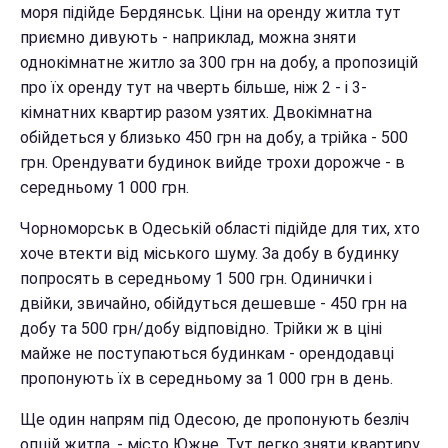
моря підійде Бердянськ. Ціни на оренду житла тут
приємно дивують - наприклад, можна зняти
однокімнатне житло за 300 грн на добу, а пропозицій
про їх оренду тут на чверть більше, ніж 2 - і 3-
кімнатних квартир разом узятих. Двокімнатна
обійдеться у близько 450 грн на добу, а трійка - 500
грн. Орендувати будинок вийде трохи дорожче - в
середньому 1 000 грн.
Чорноморськ в Одеській області підійде для тих, хто
хоче втекти від міського шуму. За добу в будинку
попросять в середньому 1 500 грн. Одинички і
двійки, звичайно, обійдуться дешевше - 450 грн на
добу та 500 грн/добу відповідно. Трійки ж в ціні
майже не поступаються будинкам - орендодавці
пропонують їх в середньому за 1 000 грн в день.
Ще один напрям під Одесою, де пропонують безліч
опцій житла, - місто Южне. Тут легко зняти квартиру