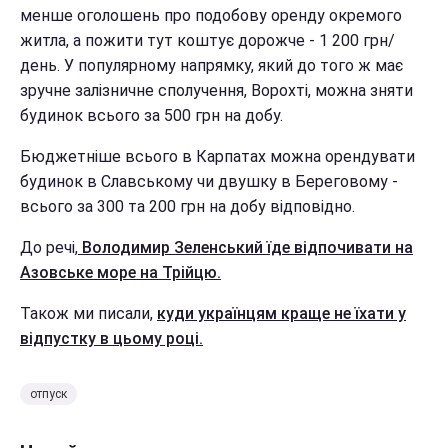
менше оголошень про подобову оренду окремого
житла, а пожити тут коштує дорожче - 1 200 грн/
день. У популярному напрямку, який до того ж має
зручне залізничне сполучення, Ворохті, можна зняти
будинок всього за 500 грн на добу.
Бюджетніше всього в Карпатах можна орендувати
будинок в Славському чи двушку в Береговому -
всього за 300 та 200 грн на добу відповідно.
До речі,
Володимир Зеленський їде відпочивати на
Азовське море на Трійцю.
Також ми писали,
куди українцям краще не їхати у
відпустку в цьому році.
отпуск