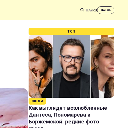
UA
/
RU
rbc.ua
ТОП
ЛЮДИ
Как выглядят возлюбленные
Дантеса, Пономарева и
Боржемской: редкие фото