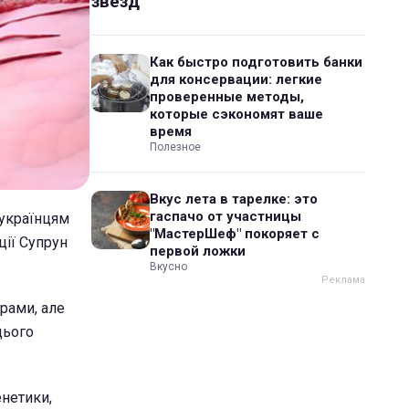
звезд
Как быстро подготовить банки
для консервации: легкие
проверенные методы,
которые сэкономят ваше
время
Полезное
Вкус лета в тарелке: это
гаспачо от участницы
 українцям
"МастерШеф" покоряет с
ції Супрун
первой ложки
Вкусно
рами, але
цього
енетики,