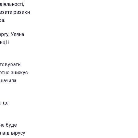
діяльності,
низити ризики
ра.
ргу, Уляна
ці і
стовувати
тотно знижує
значила
о це
 не буде
 від вірусу