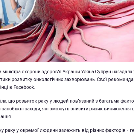
 міністра охорони здоров'я України Уляна Супрун нагадала
тики розвитку онкологічних захворювань. Свої рекоменда
інці в Facebook.
іла, що розвиток раку у людей пов'язаний з багатьма факто
і запобіжні заходи, які зможуть знизити ризик виникнення 
ання.
у раку у окремої людини залежить від різних факторів - г