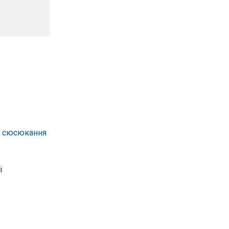
ь сюсюкання
і