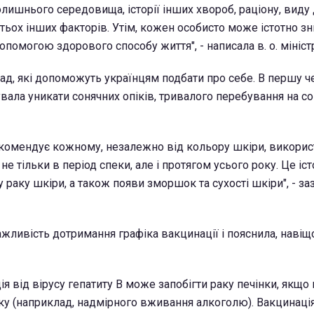
лишнього середовища, історії інших хвороб, раціону, виду 
гатьох інших факторів. Утім, кожен особисто може істотно з
опомогою здорового способу життя", - написала в. о. мініст
ад, які допоможуть українцям подбати про себе. В першу че
ала уникати сонячних опіків, тривалого перебування на сон
комендує кожному, незалежно від кольору шкіри, викори
е тільки в період спеки, але і протягом усього року. Це іс
 раку шкіри, а також появи зморшок та сухості шкіри", - за
ажливість дотримання графіка вакцинації і пояснила, навіщ
я від вірусу гепатиту В може запобігти раку печінки, якщо
ку (наприклад, надмірного вживання алкоголю). Вакцинація