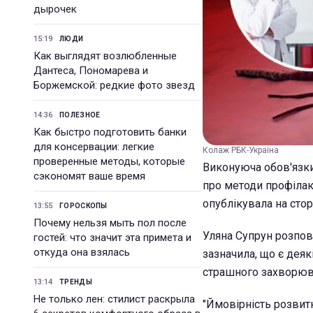
дырочек
15:19
ЛЮДИ
Как выглядят возлюбленные
Дантеса, Пономарева и
Боржемской: редкие фото звезд
14:36
ПОЛЕЗНОЕ
Как быстро подготовить банки
для консервации: легкие
Колаж РБК-Україна
проверенные методы, которые
Виконуюча обов'язки
сэкономят ваше время
про методи профілак
опублікувала на стор
13:55
ГОРОСКОПЫ
Почему нельзя мыть пол после
Уляна Супрун розпов
гостей: что значит эта примета и
откуда она взялась
зазначила, що є деяк
страшного захворюв
13:14
ТРЕНДЫ
Не только лен: стилист раскрыла
"Ймовірність розвитк