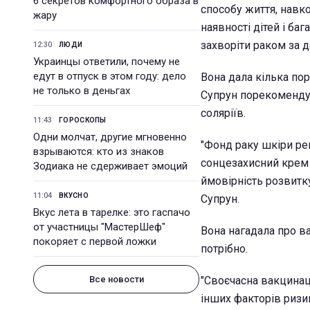
6 секретов комфортного образа в
способу життя, навко
жару
наявності дітей і ба
захворіти раком за д
12:30
ЛЮДИ
Украинцы ответили, почему не
едут в отпуск в этом году: дело
Вона дала кілька пор
не только в деньгах
Супрун порекомендув
соляріїв.
11:43
ГОРОСКОПЫ
Одни молчат, другие мгновенно
"Фонд раку шкіри ре
взрываются: кто из знаков
сонцезахисний крем н
Зодиака не сдерживает эмоций
ймовірність розвитку
11:04
ВКУСНО
Супрун.
Вкус лета в тарелке: это гаспачо
от участницы "МастерШеф"
Вона нагадала про в
покоряет с первой ложки
потрібно.
Все новости
"Своєчасна вакцинаці
інших факторів ризи