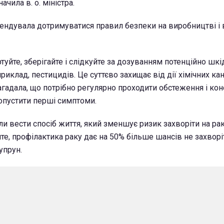
ачила в. о. міністра.
ндувала дотримуватися правил безпеки на виробництві і 
уйте, зберігайте і слідкуйте за дозуванням потенційно шк
иклад, пестицидів. Це суттєво захищає від дії хімічних кан
агадала, що потрібно регулярно проходити обстеження і ко
ропустити перші симптоми.
и вести спосіб життя, який зменшує ризик захворіти на ра
те, профілактика раку дає на 50% більше шансів не захворіт
упрун.