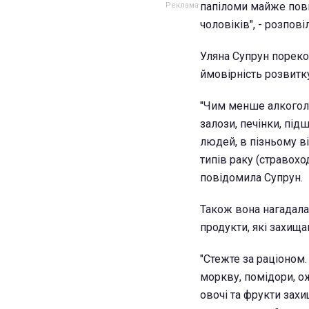
папіломи майже повн
чоловіків", - розповіл
Уляна Супрун пореко
ймовірність розвитку
"Чим менше алкогол
залози, печінки, під
людей, в пізньому в
типів раку (стравоход
повідомила Супрун.
Також вона нагадала
продукти, які захища
"Стежте за раціоном.
моркву, помідори, ожи
овочі та фрукти захи