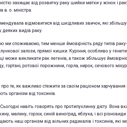
істю захищає від розвитку раку шийки матки у жінок і раку
а в. о. міністра.
мендувала відмовитися від шкідливих звичок, які збільш
 деяких видів раку.
ю ми споживаємо, тим менше ймовірність ряду типів раку
шлункової залози, прямої кишки. Куріння, особливо у генет
іці може викликати рак легенів, а також збільшує ймовірні
у, гортані, ротової порожнини, горла, нирок, сечового міхура
 про те, як важливо стежити за своїм раціоном харчування
ють організм від токсинів.
 Сьогодні навіть говорять про протипухлинну дієту. Вона в
ну, малину, горіхи, синій виноград, яблука, і всі різновиди 
щають наш організм від вільних радикалів і токсинів, які 