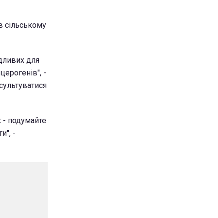
в сільському
ідливих для
церогенів", -
нсультуватися
к - подумайте
и", -