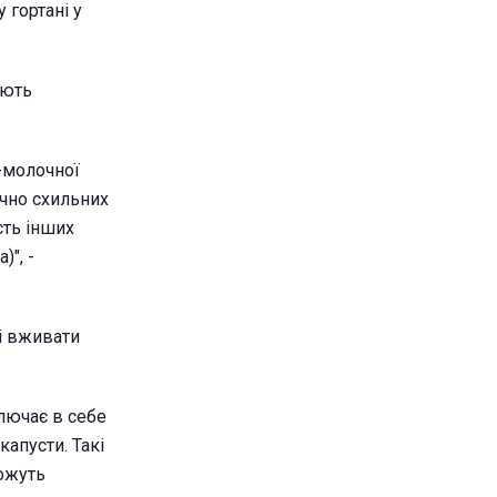
 гортані у
ують
-молочної
ично схильних
сть інших
)", -
 і вживати
ключає в себе
капусти. Такі
можуть