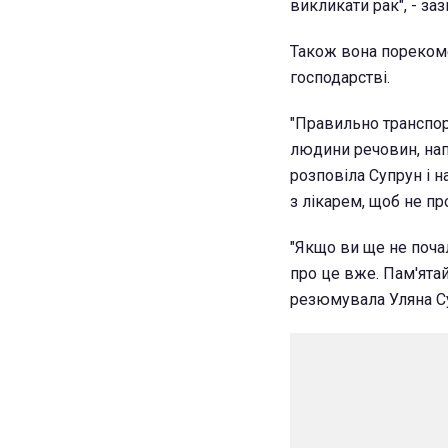
викликати рак", - зазн
Також вона порекоме
господарстві.
"Правильно транспорт
людини речовин, напр
розповіла Супрун і н
з лікарем, щоб не п
"Якщо ви ще не почал
про це вже. Пам'ятай
резюмувала Уляна С