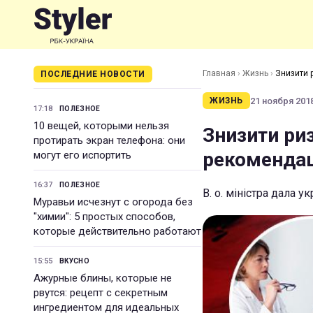
Главная
›
Жизнь
›
Знизити р
ПОСЛЕДНИЕ НОВОСТИ
21 ноября 2018
ЖИЗНЬ
17:18
ПОЛЕЗНОЕ
10 вещей, которыми нельзя
Знизити риз
протирать экран телефона: они
рекомендаці
могут его испортить
16:37
ПОЛЕЗНОЕ
В. о. міністра дала 
Муравьи исчезнут с огорода без
"химии": 5 простых способов,
которые действительно работают
15:55
ВКУСНО
Ажурные блины, которые не
рвутся: рецепт с секретным
ингредиентом для идеальных