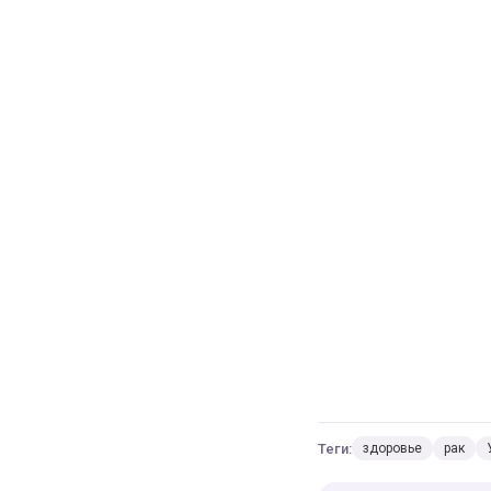
Теги:
здоровье
рак