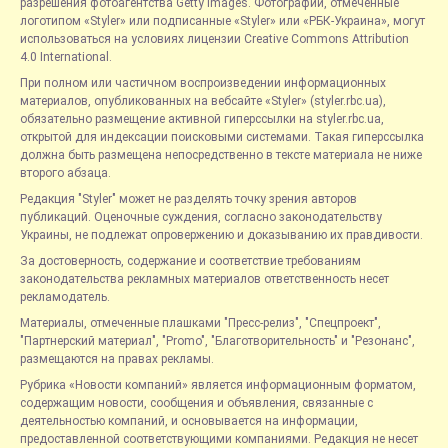
разрешения фотоагентства Getty Images. Фотографии, отмеченные
логотипом «Styler» или подписанные «Styler» или «РБК-Украина», могут
использоваться на условиях лицензии Creative Commons Attribution
4.0 International.
При полном или частичном воспроизведении информационных
материалов, опубликованных на вебсайте «Styler» (styler.rbc.ua),
обязательно размещение активной гиперссылки на styler.rbc.ua,
открытой для индексации поисковыми системами. Такая гиперссылка
должна быть размещена непосредственно в тексте материала не ниже
второго абзаца.
Редакция "Styler" может не разделять точку зрения авторов
публикаций. Оценочные суждения, согласно законодательству
Украины, не подлежат опровержению и доказыванию их правдивости.
За достоверность, содержание и соответствие требованиям
законодательства рекламных материалов ответственность несет
рекламодатель.
Материалы, отмеченные плашками "Пресс-релиз", "Спецпроект",
"Партнерский материал", "Promo", "Благотворительность" и "Резонанс",
размещаются на правах рекламы.
Рубрика «Новости компаний» является информационным форматом,
содержащим новости, сообщения и объявления, связанные с
деятельностью компаний, и основывается на информации,
предоставленной соответствующими компаниями. Редакция не несет