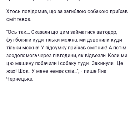
Хтось повідомив, що за загиблою собакою приїхав
сміттєвоз.
"Ось так.... Сказали що цим займатися автодор,
футболяли куди тільки можна, ми дзвонили куди
тільки можна! У підсумку приїхав смітник! А потім
зоодопомога через півгодини, як відвезли. Коли ми
цю машину побачили і собаку туди.. Закинули.. Це
жах! Шок.. У мене немає слів...", - пише Яна
Чернецька.