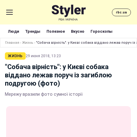
rbc.ua
Люди
Тренды
Полезное
Вкусно
Гороскопы
Главная
›
Жизнь
›
"Собача вірність": у Києві собака віддано лежав поруч і
ЖИЗНЬ
29 июня 2018, 13:23
"Собача вірність": у Києві собака
віддано лежав поруч із загиблою
подругою (фото)
Мережу вразили фото сумної історії