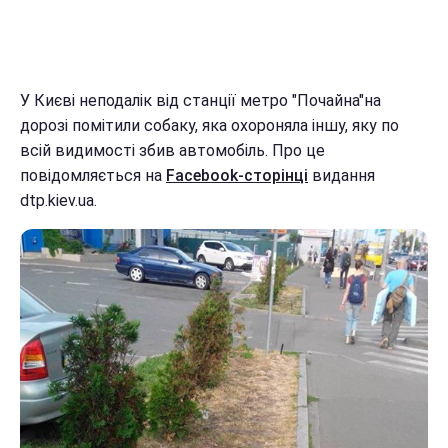
У Києві неподалік від станції метро "Почайна"на
дорозі помітили собаку, яка охороняла іншу, яку по
всій видимості збив автомобіль. Про це
повідомляється на
Facebook-сторінці
видання
dtp.kiev.ua.