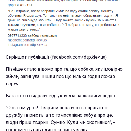
Скріншот публікації (facebook.com/dtp.kiev.ua)
Пізніше стало відомо про те, що собака, яку імовірно
збили, загинула. Інший пес ще кілька годин лежав
поруч.
Багато хто відразу відгукнувся на жахливу подію.
"Ось нам урок! Тварини показують справжню
дружбу і вірність, а то гомосапієнс забув про це,
люди гірше тварин! Сумно. Куди ми скотилися", -
прокоментував один з користувачів.