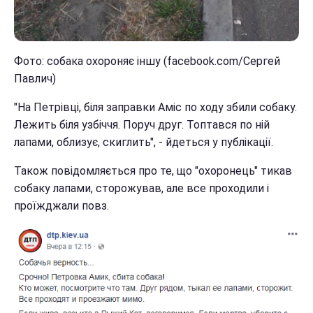
Фото: собака охороняє іншу (facebook.com/Сергей
Павлич)
"На Петрівці, біля заправки Аміс по ходу збили собаку.
Лежить біля узбіччя. Поруч друг. Топтався по ній
лапами, облизує, скиглить", - йдеться у публікації.
Також повідомляється про те, що "охоронець" тикав
собаку лапами, сторожував, але все проходили і
проїжджали повз.