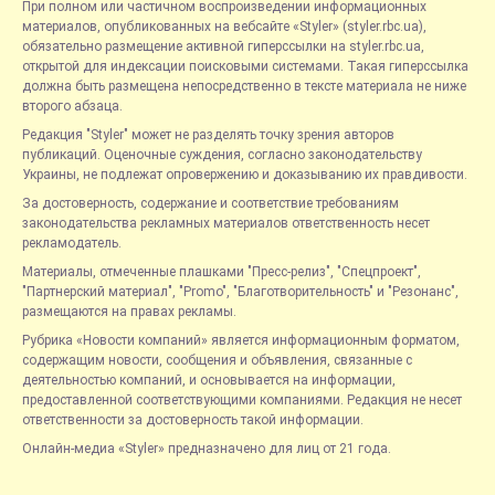
При полном или частичном воспроизведении информационных
материалов, опубликованных на вебсайте «Styler» (styler.rbc.ua),
обязательно размещение активной гиперссылки на styler.rbc.ua,
открытой для индексации поисковыми системами. Такая гиперссылка
должна быть размещена непосредственно в тексте материала не ниже
второго абзаца.
Редакция "Styler" может не разделять точку зрения авторов
публикаций. Оценочные суждения, согласно законодательству
Украины, не подлежат опровержению и доказыванию их правдивости.
За достоверность, содержание и соответствие требованиям
законодательства рекламных материалов ответственность несет
рекламодатель.
Материалы, отмеченные плашками "Пресс-релиз", "Спецпроект",
"Партнерский материал", "Promo", "Благотворительность" и "Резонанс",
размещаются на правах рекламы.
Рубрика «Новости компаний» является информационным форматом,
содержащим новости, сообщения и объявления, связанные с
деятельностью компаний, и основывается на информации,
предоставленной соответствующими компаниями. Редакция не несет
ответственности за достоверность такой информации.
Онлайн-медиа «Styler» предназначено для лиц от 21 года.