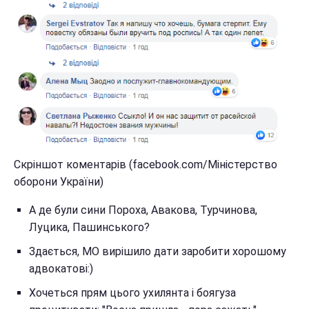
Скріншот коментарів (facebook.com/Міністерство
оборони України)
А де були сини Пороха, Авакова, Турчинова,
Луцика, Пашинського?
Здається, МО вирішило дати заробити хорошому
адвокатові:)
Хочеться прям цього ухилянта і боягуза