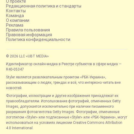
О проекте
Редакционная политика и стандарты
Контакты
Команда
О компании
Реклама
Правила пользования
Правовая информация
Политика конфиденциальности
© 2026 LLC «UBT MEDIA»
Идентификатор онлайн-медиа в Реестре субъектов в сфере медиа —
R40-05347
Styler является развлекательным проектом «РБК-Украина»,
рассказывающим о людях, трендах и всё, что интересно читать вне
новостей.
Фотографии, иллюстрации и другие изображения принадлежат их
правообладателям. Использование фотографий, отмеченных Getty
Images, допускается исключительно при наличии письменного
разрешения фотоагентства Getty Images. Фотографии, отмеченные
логотипом «Styler» или подписанные «Styler» или «РБК-Украина», могут
использоваться на условиях лицензии Creative Commons Attribution
4.0 International.