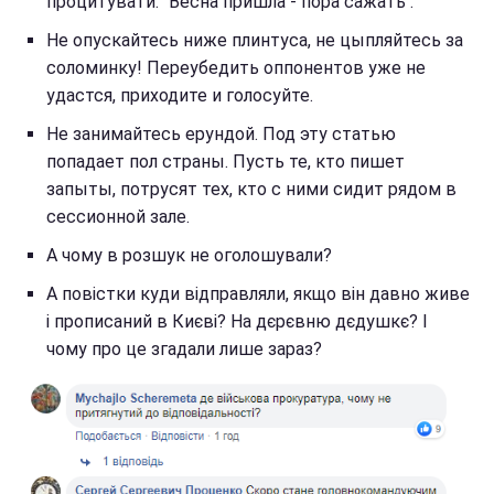
процитувати: "Весна пришла - пора сажать".
Не опускайтесь ниже плинтуса, не цыпляйтесь за
соломинку! Переубедить оппонентов уже не
удастся, приходите и голосуйте.
Не занимайтесь ерундой. Под эту статью
попадает пол страны. Пусть те, кто пишет
запыты, потрусят тех, кто с ними сидит рядом в
сессионной зале.
А чому в розшук не оголошували?
А повістки куди відправляли, якщо він давно живе
і прописаний в Києві? На дєрєвню дєдушкє? І
чому про це згадали лише зараз?