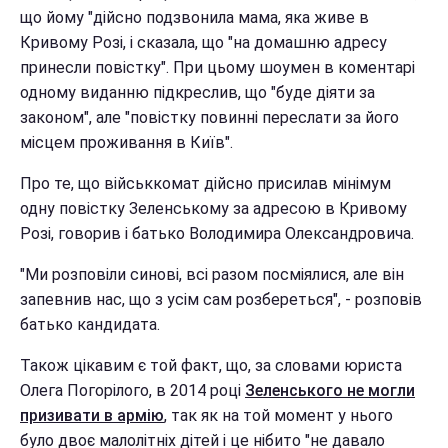
що йому "дійсно подзвонила мама, яка живе в
Кривому Розі, і сказала, що "на домашню адресу
принесли повістку". При цьому шоумен в коментарі
одному виданню підкреслив, що "буде діяти за
законом", але "повістку повинні переслати за його
місцем проживання в Київ".
Про те, що військкомат дійсно присилав мінімум
одну повістку Зеленському за адресою в Кривому
Розі, говорив і батько Володимира Олександровича.
"Ми розповіли синові, всі разом посміялися, але він
запевнив нас, що з усім сам розбереться", - розповів
батько кандидата.
Також цікавим є той факт, що, за словами юриста
Олега Погорілого, в 2014 році
Зеленського не могли
призивати в армію
, так як на той момент у нього
було двоє малолітніх дітей і це нібито "не давало