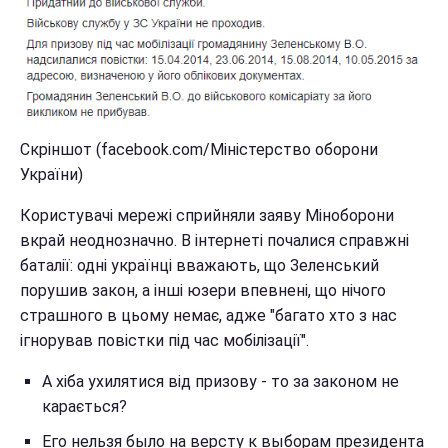
Скріншот (facebook.com/Міністерство оборони
України)
Користувачі мережі сприйняли заяву Міноборони
вкрай неоднозначно. В інтернеті почалися справжні
баталії: одні українці вважають, що Зеленський
порушив закон, а інші юзери впевнені, що нічого
страшного в цьому немає, адже "багато хто з нас
ігнорував повістки під час мобілізації".
А хіба ухилятися від призову - то за законом не
карається?
Его нельзя было на версту к выборам президента