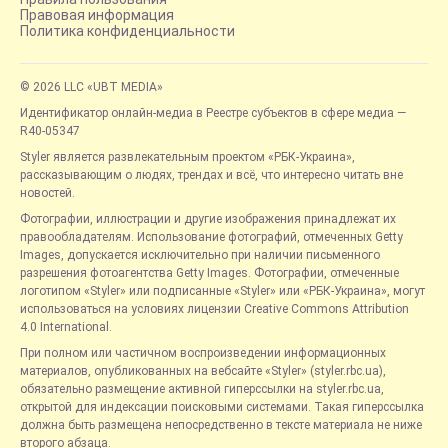
Правовая информация
Политика конфиденциальности
© 2026 LLC «UBT MEDIA»
Идентификатор онлайн-медиа в Реестре субъектов в сфере медиа —
R40-05347
Styler является развлекательным проектом «РБК-Украина»,
рассказывающим о людях, трендах и всё, что интересно читать вне
новостей.
Фотографии, иллюстрации и другие изображения принадлежат их
правообладателям. Использование фотографий, отмеченных Getty
Images, допускается исключительно при наличии письменного
разрешения фотоагентства Getty Images. Фотографии, отмеченные
логотипом «Styler» или подписанные «Styler» или «РБК-Украина», могут
использоваться на условиях лицензии Creative Commons Attribution
4.0 International.
При полном или частичном воспроизведении информационных
материалов, опубликованных на вебсайте «Styler» (styler.rbc.ua),
обязательно размещение активной гиперссылки на styler.rbc.ua,
открытой для индексации поисковыми системами. Такая гиперссылка
должна быть размещена непосредственно в тексте материала не ниже
второго абзаца.