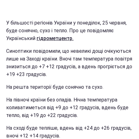
У більшості регіонів України у понеділок, 25 червня,
буде сонячно, сухо і тепло. Про це повідомляє
Український
гідрометцентр.
Синоптики повідомили, що невеликі дощі очікуються
лише на Заході країни. Вночі там температура повітря
знизиться до +7 +12 градусів, а вдень прогріється до
+19 +23 градусів.
На решта території буде сонячно та сухо.
На півночі країни без опадів. Нічна температура
коливатиметься від +9 до +12 градусів, вдень буде
тепло, від +19 до +22 градусів.
На сході буде тепліше, вдень від +24 до +26 градусів,
вночі +12 +14 градусів.