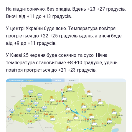
На півдні сонячно, без опадів. Вдень +23 +27 градусів.
Вночі від +11 до +13 градусів.
У центрі України буде ясно. Температура повітря
прогріється до +22 +25 градусів вдень, а вночі буде
від +9 до +11 градусів.
У Києві 25 червня буде сонячно та сухо. Нічна
температура становитиме +8 +10 градусів, удень
повітря прогріється до +21 +23 градусів.