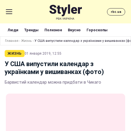
rbc.ua
Люди
Тренды
Полезное
Вкусно
Гороскопы
Главная
›
Жизнь
›
У США випустили календар з українками у вишиванках (фо
ЖИЗНЬ
01 января 2019, 12:55
У США випустили календар з
українками у вишиванках (фото)
Барвистий календар можна придбати в Чикаго