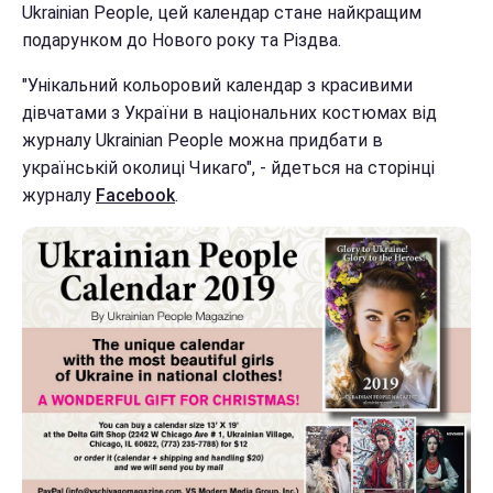
Ukrainian People, цей календар стане найкращим
подарунком до Нового року та Різдва.
"Унікальний кольоровий календар з красивими
дівчатами з України в національних костюмах від
журналу Ukrainian People можна придбати в
українській околиці Чикаго", - йдеться на сторінці
журналу
Facebook
.