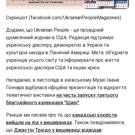
Скріншот (facebook.com/UkrainianPeopleMagazines)
Додамо, що Ukrainian People - це провідний
щомісячний журнал в США. Редакція підтримує
українську діаспору, демократію в Україні та
культурні заходи в Північній Америці. Мета: об'єднати
українців усього світу та інформувати про життя
української діаспори США та інших країн.
Нагадаємо, в листопаді в київському Музеї Івана
Гончара відбулася офіційна презентація та відкриття
тематичної виставки
на честь запуску третього
благодійного календаря "Щирі"
.
Раніше ми писали про те, що
канадські хокеїсти
вийшли на лід у вишиванках
. Також повідомлялося,
що
Джастін Трюдо у вишиванці відвідав