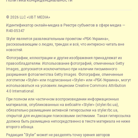
© 2026 LLC «UBT MEDIA»
Идентификатор онлайн-медиа в Реестре субъектов в сфере медиа —
R40-05347
Styler является развлекательным проектом «РБК-Украина»,
рассказывающим о людях, трендах и всё, что интересно читать вне
новостей.
Фотографии, иллюстрации и другие изображения принадлежат их
правообладателям. Использование фотографий, отмеченных Getty
Images, допускается исключительно при наличии письменного
разрешения фотоагентства Getty Images. Фотографии, отмеченные
логотипом «Styler» или подписанные «Styler» или «РБК-Украина», могут
использоваться на условиях лицензии Creative Commons Attribution
4.0 International.
При полном или частичном воспроизведении информационных
материалов, опубликованных на вебсайте «Styler» (styler.rbc.ua),
обязательно размещение активной гиперссылки на styler.rbc.ua,
открытой для индексации поисковыми системами. Такая гиперссылка
должна быть размещена непосредственно в тексте материала не ниже
второго абзаца.
Редакция "Styler" может не разделять точку зрения авторов