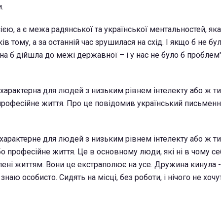
.
сією, а є межа радянської та української ментальностей, яка
ів тому, а за останній час зрушилася на схід. І якщо б не бу
на б дійшла до межі державної – і у нас не було б проблем",
 характерна для людей з низьким рівнем інтелекту або ж тих
 професійне життя. Про це повідомив український письмен
 характерне для людей з низьким рівнем інтелекту або ж тих
о професійне життя. Це в основному люди, які ні в чому се
ені життям. Вони це екстраполює на усе. Дружина кинула 
знаю особисто. Сидять на місці, без роботи, і нічого не хочут