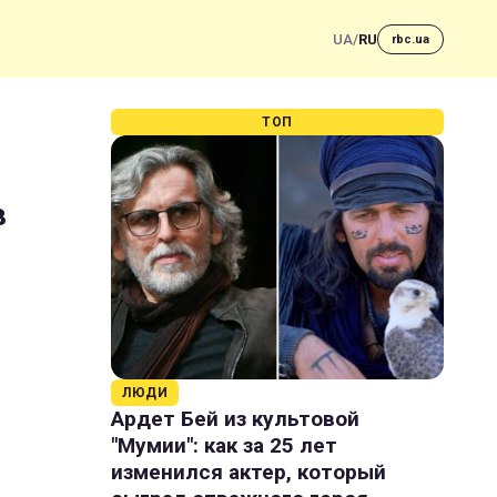
UA
/
RU
rbc.ua
ТОП
в
ЛЮДИ
Ардет Бей из культовой
"Мумии": как за 25 лет
изменился актер, который