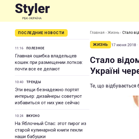
Главная
›
Жизнь
›
Стало від
ПОСЛЕДНИЕ НОВОСТИ
17 июня 2018 ·
ЖИЗНЬ
11:16
ПОЛЕЗНОЕ
Главная ошибка владельцев
Стало відо
кошек при размещении лотков:
Україні чер
почти все ее делают
10:40
ТРЕНДЫ
Те, що відбувається
Эти вещи безнадежно портят
интерьер: дизайнеры советуют
избавиться от них уже сейчас
10:24
ВКУСНО
На Яблочный Спас: этот пирог из
старой кулинарной книги пекли
наши бабушки