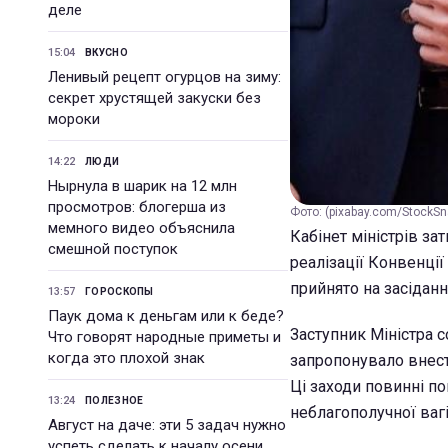
деле
15:04
ВКУСНО
Ленивый рецепт огурцов на зиму:
секрет хрустящей закуски без
мороки
14:22
ЛЮДИ
Нырнула в шарик на 12 млн
просмотров: блогерша из
Фото: (pixabay.com/StockSn
мемного видео объяснила
Кабінет міністрів з
смешной поступок
реалізації Конвенції
прийнято на засіданн
13:57
ГОРОСКОПЫ
Паук дома к деньгам или к беде?
Заступник Міністра с
Что говорят народные приметы и
когда это плохой знак
запропонувало внест
Ці заходи повинні п
13:24
ПОЛЕЗНОЕ
неблагополучної вагі
Август на даче: эти 5 задач нужно
успеть сделать к началу осени