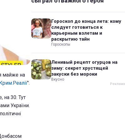
сыграл отважного героя
Гороскоп до конца лета: кому
следует готовиться к
карьерным взлетам и
раскрытию тайн
Гороскопы
Ленивый рецепт огурцов на
зиму: секрет хрустящей
закуски без мороки
я майже на
Вкусно
Крим.Реалії
".
 на 30. Тут
ами України.
політичні
з Донбасом