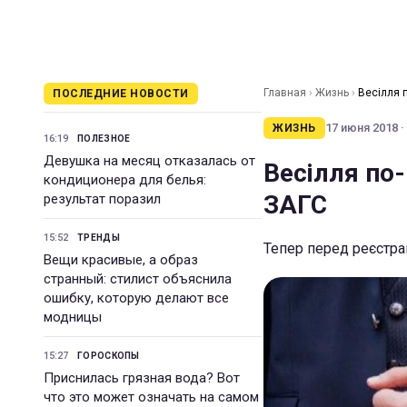
Главная
›
Жизнь
›
Весілля 
ПОСЛЕДНИЕ НОВОСТИ
17 июня 2018 ·
ЖИЗНЬ
16:19
ПОЛЕЗНОЕ
Девушка на месяц отказалась от
Весілля по-
кондиционера для белья:
ЗАГС
результат поразил
15:52
ТРЕНДЫ
Тепер перед реєстр
Вещи красивые, а образ
странный: стилист объяснила
ошибку, которую делают все
модницы
15:27
ГОРОСКОПЫ
Приснилась грязная вода? Вот
что это может означать на самом