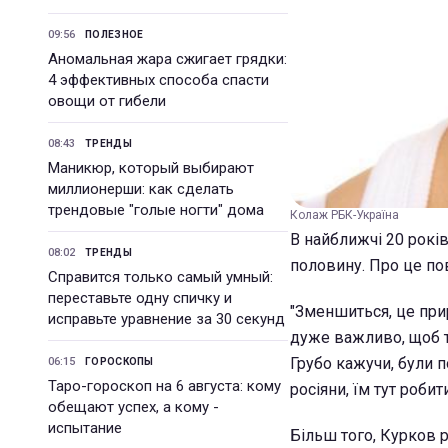
09:56
ПОЛЕЗНОЕ
Аномальная жара сжигает грядки:
4 эффективных способа спасти
овощи от гибели
08:43
ТРЕНДЫ
Маникюр, который выбирают
миллионерши: как сделать
трендовые "голые ногти" дома
Колаж РБК-Україна
В найближчі 20 рокі
08:02
ТРЕНДЫ
половину. Про це по
Справится только самый умный:
переставьте одну спичку и
"Зменшиться, це прир
исправьте уравнение за 30 секунд
дуже важливо, щоб т
Грубо кажучи, були 
06:15
ГОРОСКОПЫ
Таро-гороскоп на 6 августа: кому
росіяни, їм тут робити
обещают успех, а кому -
испытание
Більш того, Курков р