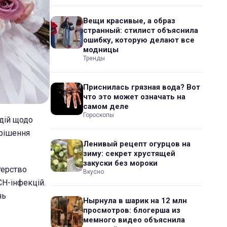
Вещи красивые, а образ
странный: стилист объяснила
ошибку, которую делают все
модницы
Тренды
Приснилась грязная вода? Вот
что это может означать на
самом деле
Гороскопы
 дій щодо
 рішення
Ленивый рецепт огурцов на
зиму: секрет хрустящей
закуски без мороки
терство
Вкусно
H-інфекцій.
нь
Нырнула в шарик на 12 млн
просмотров: блогерша из
мемного видео объяснила