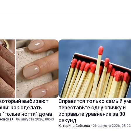
 который выбирают
Справится только самый ум
ши: как сделать
переставьте одну спичку и
 "голые ногти" дома
исправьте уравнение за 30
новская
·
06 августа 2026, 08:43
секунд
Катерина Собкова
·
06 августа 2026, 08:02