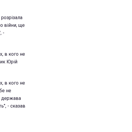
 розрізала
ло війни, ще
 -
, в кого не
ник Юрій
, в кого не
бе не
- держава
ь", - сказав