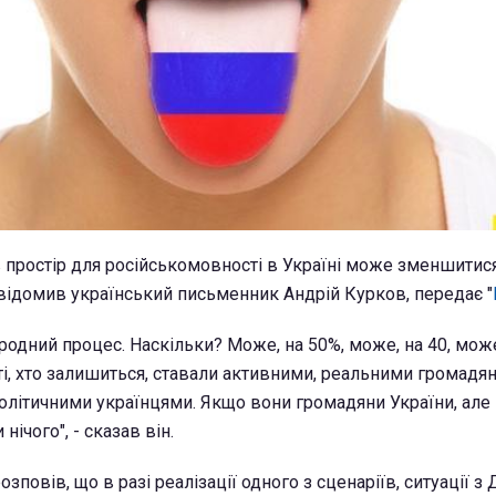
в простір для російськомовності в Україні може зменшитис
відомив український письменник Андрій Курков, передає "
одний процес. Наскільки? Може, на 50%, може, на 40, може,
і, хто залишиться, ставали активними, реальними громадян
політичними українцями. Якщо вони громадяни України, але 
 нічого", - сказав він.
озповів, що в разі реалізації одного з сценаріїв, ситуації 