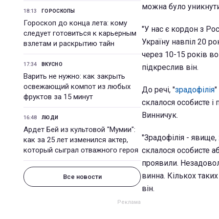
можна було уникнути
18:13
ГОРОСКОПЫ
Гороскоп до конца лета: кому
"У нас є кордон з Ро
следует готовиться к карьерным
Україну навпіл 20 рок
взлетам и раскрытию тайн
через 10-15 років во
17:34
ВКУСНО
підкреслив він.
Варить не нужно: как закрыть
освежающий компот из любых
До речі, "
зрадофілія
"
фруктов за 15 минут
склалося особисте і
Винничук.
16:48
ЛЮДИ
Ардет Бей из культовой "Мумии":
"Зрадофілія - явище,
как за 25 лет изменился актер,
который сыграл отважного героя
склалося особисте аб
проявили. Незадовол
винна. Кількох таких 
Все новости
він.