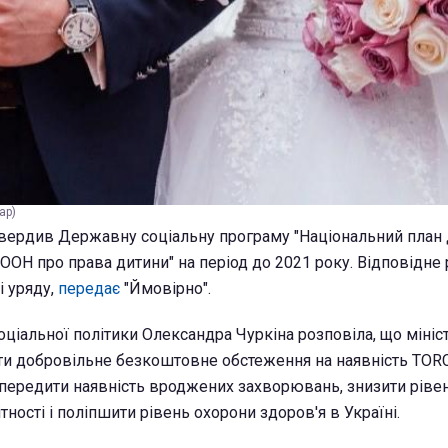
ap)
атвердив Державну соціальну програму "Національний план
 ООН про права дитини" на період до 2021 року. Відповідне
і уряду,
передає
"Ймовірно".
оціальної політики Олександра Чуркіна розповіла, що мініс
и добровільне безкоштовне обстеження на наявність TORC
опередити наявність вроджених захворювань, знизити ріве
тності і поліпшити рівень охорони здоров'я в Україні.