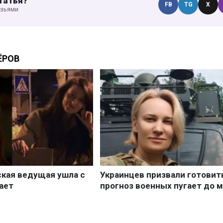
татья?
FB
TG
X
узьями