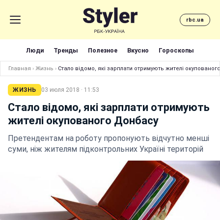
rbc.ua
Люди
Тренды
Полезное
Вкусно
Гороскопы
Главная
›
Жизнь
›
Стало відомо, які зарплати отримують жителі окупованог
ЖИЗНЬ
03 июля 2018 · 11:53
Стало відомо, які зарплати отримують
жителі окупованого Донбасу
Претендентам на роботу пропонують відчутно менші
суми, ніж жителям підконтрольних Україні територій