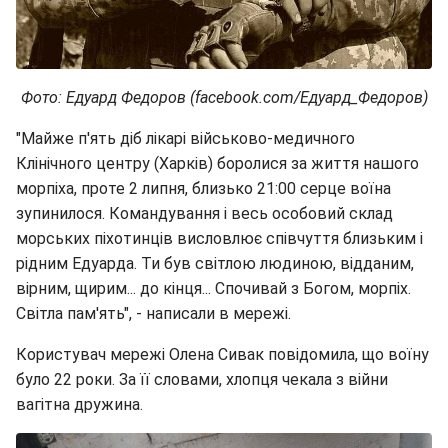
Фото: Едуард Федоров (facebook.com/Едуард_Федоров)
"Майже п'ять діб лікарі військово-медичного
Клінічного центру (Харків) боролися за життя нашого
морпіха, проте 2 липня, близько 21:00 серце воїна
зупинилося. Командування і весь особовий склад
морських піхотинців висловлює співчуття близьким і
рідним Едуарда. Ти був світлою людиною, відданим,
вірним, щирим... до кінця... Спочивай з Богом, морпіх.
Світла пам'ять", - написали в мережі.
Користувач мережі Олена Сивак повідомила, що воїну
було 22 роки. За її словами, хлопця чекала з війни
вагітна дружина.