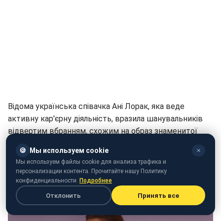
Відома українська співачка Ані Лорак, яка веде
активну кар'єрну діяльність, вразила шанувальників
відвертим вбранням, схожим на образ знаменитої
Дженніфер Лопес. Відповідне фото зірка опублікувала
🍪
Мы используем cookie
✕
на своїй сторінці в соцмережі
Instagram
.
Мы используем файлы cookie для анализа трафика и
персонализации контента. Прочитайте нашу Политику
На фото співачка у прозорому блискучому комбінезоні
конфиденциальности.
Подробнее
продемонструвала свою підтягнуту форму.
Отклонить
Принять все