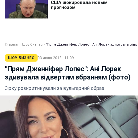
Главная
›
Шоу бизнес
›
"Прям Дженніфер Лопес": Ані Лорак здивувала відв
ШОУ БИЗНЕС
03 июля 2018 · 11:09
"Прям Дженніфер Лопес": Ані Лорак
здивувала відвертим вбранням (фото)
Зірку розкритикували за вульгарний образ