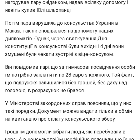
нагодував пару сніданком, надав всіляку допомогу і
навіть купив Юлі шльопанці.
Потім пара вирушила до консульства України в
Малазі, так як сподівалася на допомогу наших
дипломатів. Однак, через святкування Дня
конституції в консульстві були вихідні і 4 дні вони
змушені були чекати зустрічі з віце-консулом.
Він повідомив парі, що за тимчасові посвідчення особи
їм потрібно заплатити по 28 євро з кожного. Той факт,
що подружжя залишилися без грошей, без даху над
головою, в розрахунок не брався.
У Міністерстві закордонних справ пояснили, що у них
такі порядки. Документ можна видати тільки в обмін
на квитанцію про сплату консульського збору.
Гроші їм допомогли зібрати люди, які перебували в
черзі. А в консульстві їм неофіційно пояснили, що їх не