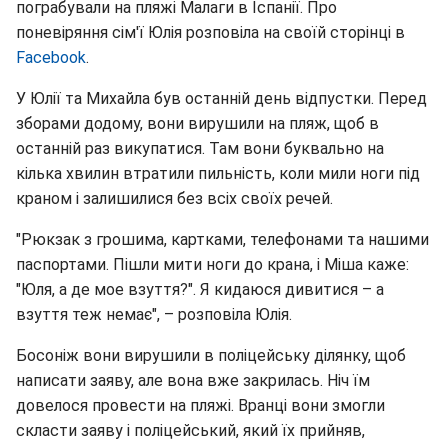
пограбували на пляжі Малаги в Іспанії. Про
поневіряння сім'ї Юлія розповіла на своїй сторінці в
Facebook
.
У Юлії та Михайла був останній день відпустки. Перед
зборами додому, вони вирушили на пляж, щоб в
останній раз викупатися. Там вони буквально на
кілька хвилин втратили пильність, коли мили ноги під
краном і залишилися без всіх своїх речей.
"Рюкзак з грошима, картками, телефонами та нашими
паспортами. Пішли мити ноги до крана, і Міша каже:
"Юля, а де мое взуття?". Я кидаюся дивитися – а
взуття теж немає", – розповіла Юлія.
Босоніж вони вирушили в поліцейську ділянку, щоб
написати заяву, але вона вже закрилась. Ніч їм
довелося провести на пляжі. Вранці вони змогли
скласти заяву і поліцейський, який їх прийняв,