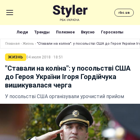
rbc.ua
Люди
Тренды
Полезное
Вкусно
Гороскопы
Главная
›
Жизнь
›
"Ставали на коліна": у посольстві США до Героя України 
ЖИЗНЬ
04 июля 2018 · 18:51
"Ставали на коліна": у посольстві США
до Героя України Ігоря Гордійчука
вишикувалася черга
У посольстві США організували урочистий прийом