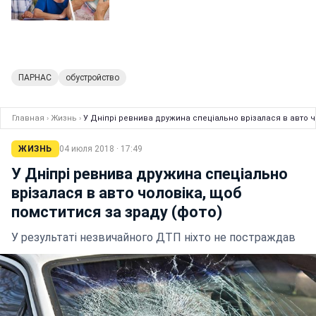
ПАРНАС
обустройство
Главная
›
Жизнь
›
У Дніпрі ревнива дружина спеціально врізалася в авто ч
ЖИЗНЬ
04 июля 2018 · 17:49
У Дніпрі ревнива дружина спеціально
врізалася в авто чоловіка, щоб
помститися за зраду (фото)
У результаті незвичайного ДТП ніхто не постраждав