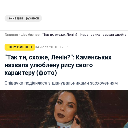
Геннадий Труханов
Главная
›
Шоу бизнес
›
"Так ти, схоже, Ленін?": Каменських назвала улюблен
ШОУ БИЗНЕС
04 июля 2018 · 17:05
"Так ти, схоже, Ленін?": Каменських
назвала улюблену рису свого
характеру (фото)
Співачка поділилася з шанувальниками заохоченням