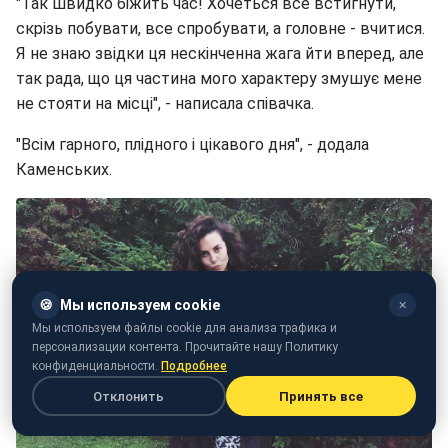
"Так швидко біжить час! Хочеться все встигнути,
скрізь побувати, все спробувати, а головне - вчитися.
Я не знаю звідки ця нескінченна жага йти вперед, але
так рада, що ця частина мого характеру змушує мене
не стояти на місці", - написала співачка.
"Всім гарного, плідного і цікавого дня", - додала
Каменських.
🍪
Мы используем cookie
✕
Мы используем файлы cookie для анализа трафика и
персонализации контента. Прочитайте нашу Политику
конфиденциальности.
Подробнее
Отклонить
Принять все