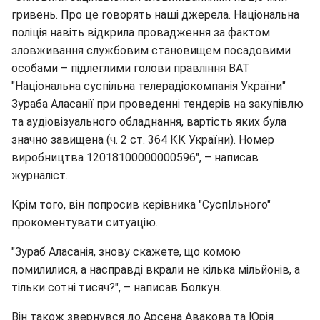
гривень. Про це говорять наші джерела. Національна
поліція навіть відкрила провадження за фактом
зловживання службовим становищем посадовими
особами – підлеглими голови правління ВАТ
"Національна суспільна телерадіокомпанія України"
Зураба Аласанії при проведенні тендерів на закупівлю
та аудіовізуального обладнання, вартість яких була
значно завищена (ч. 2 ст. 364 КК України). Номер
виробництва 12018100000000596", – написав
журналіст.
Крім того, він попросив керівника "СуспІльного"
прокоментувати ситуацію.
"Зураб Аласанія, знову скажете, що комою
помилилися, а насправді вкрали не кілька мільйонів, а
тільки сотні тисяч?", – написав Болкун.
Він також звернувся до Арсена Авакова та Юрія