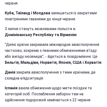
червня.
Куба, Таїланд і Молдова
залишаться із закритими
повітряними гаванями до кінця червня.
З липня стануть можливими польоти в
Домініканську Республіку та Вірменію
.
"Деякі країни закривали міжнародне авіасполучення
частково, зокрема з певними обмеженнями в'їзду
або виїзду іноземців", - йдеться в повідомленні. Це
Бельгія, Мальдіви, Норвегія, Японія, США і Хорватія
.
Данія
закрила авіасполучення з тими країнами, де
складна епідситуація.
Іспанія
ввела обмеження щодо мети поїздки та
категорій осіб. Послаблення заборон там на
здійснення подорожей намічається з 22 червня.