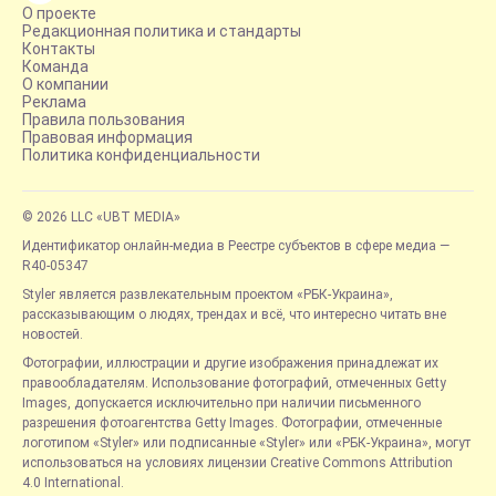
О проекте
Редакционная политика и стандарты
Контакты
Команда
О компании
Реклама
Правила пользования
Правовая информация
Политика конфиденциальности
© 2026 LLC «UBT MEDIA»
Идентификатор онлайн-медиа в Реестре субъектов в сфере медиа —
R40-05347
Styler является развлекательным проектом «РБК-Украина»,
рассказывающим о людях, трендах и всё, что интересно читать вне
новостей.
Фотографии, иллюстрации и другие изображения принадлежат их
правообладателям. Использование фотографий, отмеченных Getty
Images, допускается исключительно при наличии письменного
разрешения фотоагентства Getty Images. Фотографии, отмеченные
логотипом «Styler» или подписанные «Styler» или «РБК-Украина», могут
использоваться на условиях лицензии Creative Commons Attribution
4.0 International.