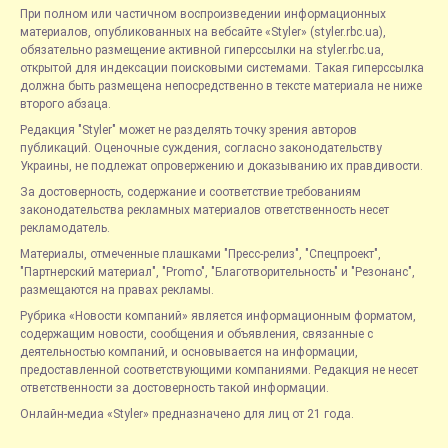
При полном или частичном воспроизведении информационных
материалов, опубликованных на вебсайте «Styler» (styler.rbc.ua),
обязательно размещение активной гиперссылки на styler.rbc.ua,
открытой для индексации поисковыми системами. Такая гиперссылка
должна быть размещена непосредственно в тексте материала не ниже
второго абзаца.
Редакция "Styler" может не разделять точку зрения авторов
публикаций. Оценочные суждения, согласно законодательству
Украины, не подлежат опровержению и доказыванию их правдивости.
За достоверность, содержание и соответствие требованиям
законодательства рекламных материалов ответственность несет
рекламодатель.
Материалы, отмеченные плашками "Пресс-релиз", "Спецпроект",
"Партнерский материал", "Promo", "Благотворительность" и "Резонанс",
размещаются на правах рекламы.
Рубрика «Новости компаний» является информационным форматом,
содержащим новости, сообщения и объявления, связанные с
деятельностью компаний, и основывается на информации,
предоставленной соответствующими компаниями. Редакция не несет
ответственности за достоверность такой информации.
Онлайн-медиа «Styler» предназначено для лиц от 21 года.