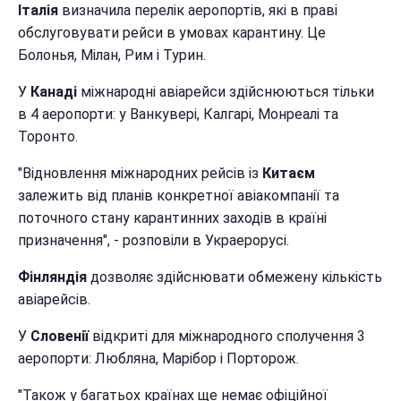
Італія
визначила перелік аеропортів, які в праві
обслуговувати рейси в умовах карантину. Це
Болонья, Мілан, Рим і Турин.
У
Канаді
міжнародні авіарейси здійснюються тільки
в 4 аеропорти: у Ванкувері, Калгарі, Монреалі та
Торонто.
"Відновлення міжнародних рейсів із
Китаєм
залежить від планів конкретної авіакомпанії та
поточного стану карантинних заходів в країні
призначення", - розповіли в Украерорусі.
Фінляндія
дозволяє здійснювати обмежену кількість
авіарейсів.
У
Словенії
відкриті для міжнародного сполучення 3
аеропорти: Любляна, Марібор і Порторож.
"Також у багатьох країнах ще немає офіційної