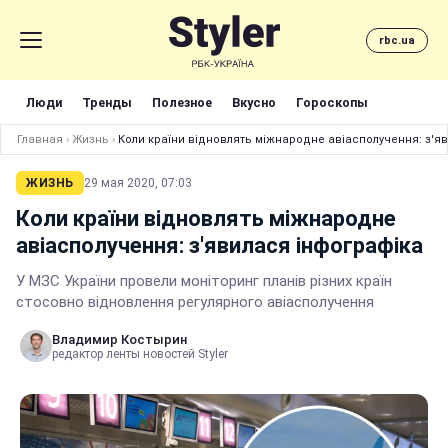
rbc.ua
Люди
Тренды
Полезное
Вкусно
Гороскопы
Главная
›
Жизнь
›
Коли країни відновлять міжнародне авіасполучення: з'я
ЖИЗНЬ
29 мая 2020, 07:03
Коли країни відновлять міжнародне
авіасполучення: з'явилася інфографіка
У МЗС України провели моніторинг планів різних країн
стосовно відновлення регулярного авіасполучення
Владимир Костырин
редактор ленты новостей Styler