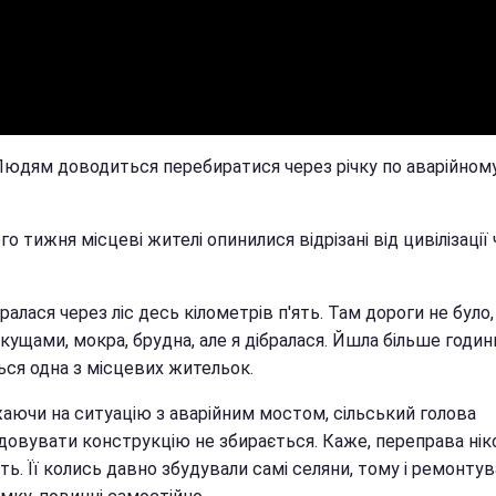
 Людям доводиться перебиратися через річку по аварійном
о тижня місцеві жителі опинилися відрізані від цивілізації
ралася через ліс десь кілометрів п'ять. Там дороги не було,
кущами, мокра, брудна, але я дібралася. Йшла більше години
ься одна з місцевих жительок.
аючи на ситуацію з аварійним мостом, сільський голова
довувати конструкцію не збирається. Каже, переправа нік
ь. Її колись давно збудували самі селяни, тому і ремонтув