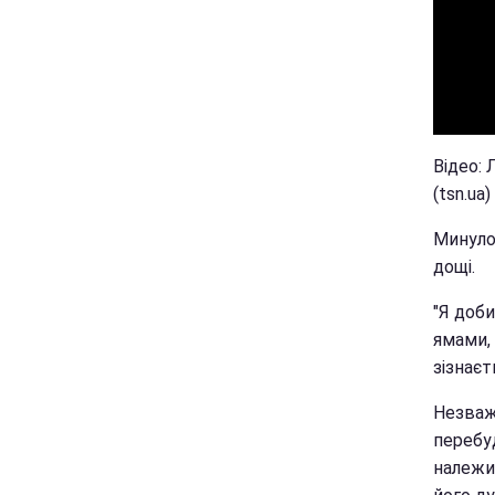
Відео:
(tsn.ua)
Минулог
дощі.
"Я доби
ямами, 
зізнаєт
Незваж
перебу
належит