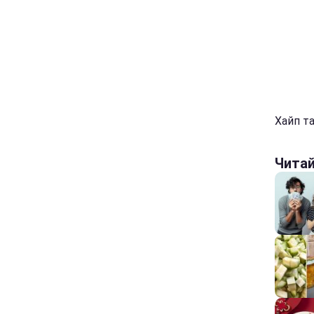
Хайп та
Чита