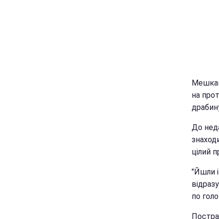
Мешкан
на про
драбин
До нед
знаходи
цілий п
"Йшли і
відразу
по голо
Постра