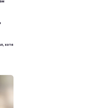
кам
з
л, хотя