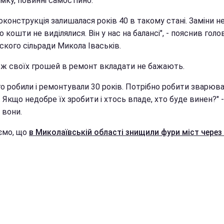
мку, повинні самостійно.
конструкція залишалася років 40 в такому стані. Заміни не
 кошти не виділялися. Він у нас на балансі", - пояснив голо
ского сільради Микола Іваськів.
 ж своїх грошей в ремонт вкладати не бажають.
о робили і ремонтували 30 років. Потрібно робити зварюва
 Якщо недобре їх зробити і хтось впаде, хто буде винен?" -
 вони.
ємо, що
в Миколаївській області знищили фури міст через 