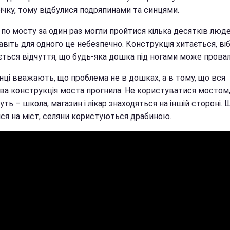
річку, тому відбулися подряпинами та синцями.
по мосту за один раз могли пройтися кілька десятків люде
авіть для одного це небезпечно. Конструкція хитається, віб
ється відчуття, що будь-яка дошка під ногами може прова
ці вважають, що проблема не в дошках, а в тому, що вся
ва конструкція моста прогнила. Не користуватися мостом
ть – школа, магазин і лікар знаходяться на іншій стороні. 
ися на міст, селяни користуються драбиною.