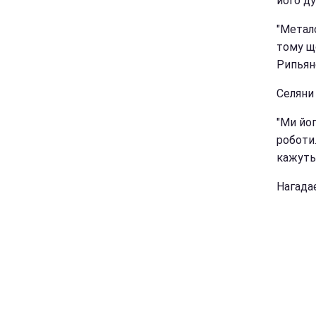
його ду
"Метало
тому що
Рипьян
Селяни
"Ми йог
роботи.
кажуть
Нагада