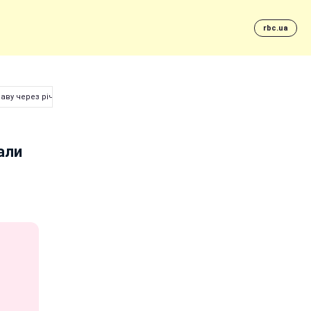
rbc.ua
ву через річку (відео)
али