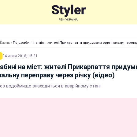
Жизнь
›
По драбині на міст: жителі Прикарпаття придумали оригінальну перепра
04 июля 2018, 15:31
абині на міст: жителі Прикарпаття придум
нальну переправу через річку (відео)
рез водоймище знаходиться в аварійному стані