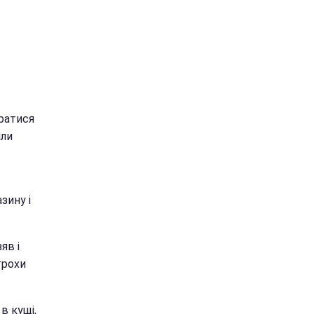
ратися
или
зину і
яв і
трохи
в кущі,