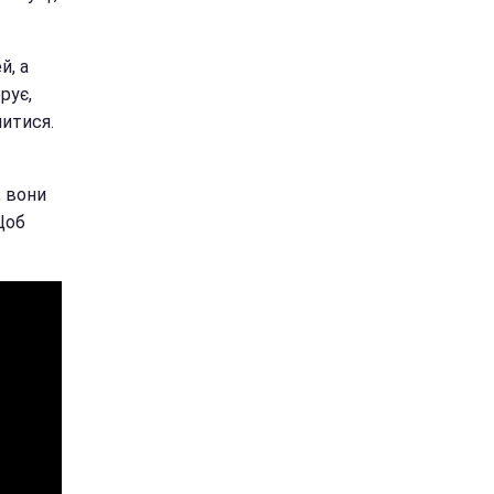
й, а
рує,
литися.
, вони
Щоб