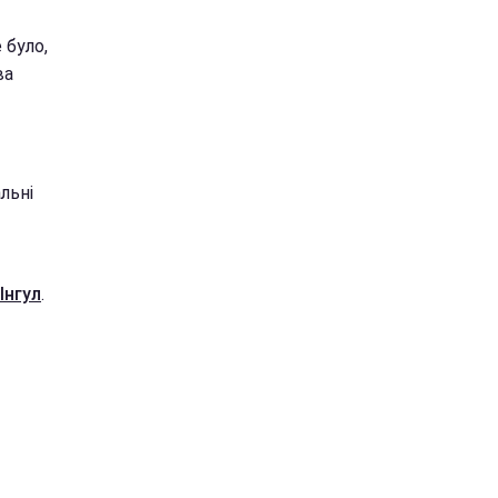
 було,
ва
льні
Інгул
.