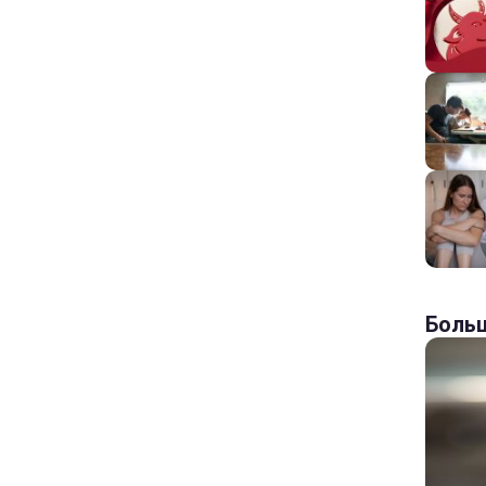
Больш