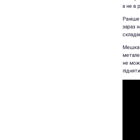
а не в 
Раніше 
зараз н
склада
Мешкан
метале
не можу
піднят