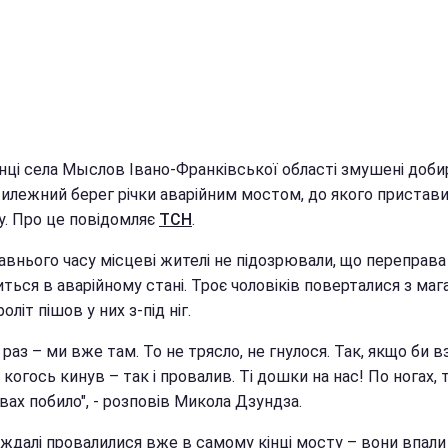
ці села Мыслов Івано-Франківської області змушені доби
тилежний берег річки аварійним мостом, до якого пристав
у. Про це повідомляє
ТСН
.
авнього часу місцеві жителі не підозрювали, що переправа
ться в аварійному стані. Троє чоловіків поверталися з мага
роліт пішов у них з-під ніг.
 раз – ми вже там. То не трясло, не гнулося. Так, якщо би вз
 когось кинув – так і провалив. Ті дошки на нас! По ногах, 
вах побило", - розповів Микола Дзундза.
ждалі провалилися вже в самому кінці мосту – вони впали 