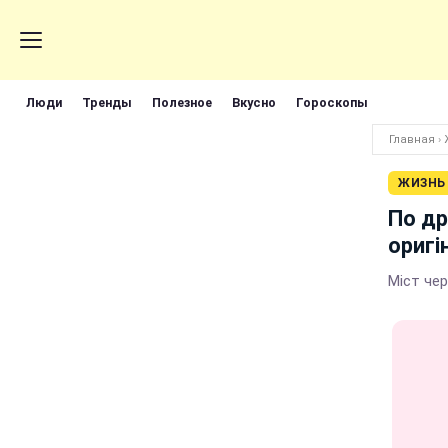
Люди
Тренды
Полезное
Вкусно
Гороскопы
Главная
›
ЖИЗНЬ
По др
оригі
Міст че