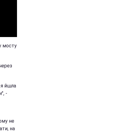
у мосту
 через
 я йшла
", -
ому не
ати, на