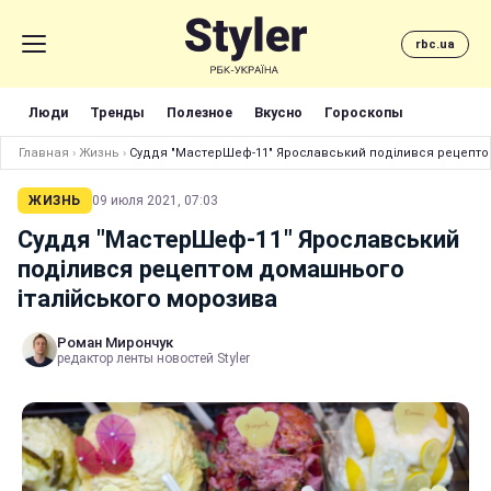
rbc.ua
Люди
Тренды
Полезное
Вкусно
Гороскопы
Главная
›
Жизнь
›
Суддя "МастерШеф-11" Ярославський поділився рецепто
ЖИЗНЬ
09 июля 2021, 07:03
Суддя "МастерШеф-11" Ярославський
поділився рецептом домашнього
італійського морозива
Роман Мирончук
редактор ленты новостей Styler