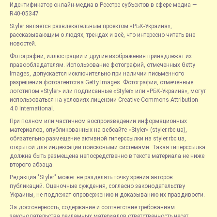
Идентификатор онлайн-медиа в Реестре субъектов в сфере медиа —
R40-05347
Styler является развлекательным проектом «РБК-Украина»,
рассказывающим о людях, трендах и всё, что интересно читать вне
новостей.
Фотографии, иллюстрации и другие изображения принадлежат их
правообладателям. Использование фотографий, отмеченных Getty
Images, допускается исключительно при наличии письменного
разрешения фотоагентства Getty Images. Фотографии, отмеченные
логотипом «Styler» или подписанные «Styler» или «РБК-Украина», могут
использоваться на условиях лицензии Creative Commons Attribution
4.0 International.
При полном или частичном воспроизведении информационных
материалов, опубликованных на вебсайте «Styler» (styler.rbc.ua),
обязательно размещение активной гиперссылки на styler.rbc.ua,
открытой для индексации поисковыми системами. Такая гиперссылка
должна быть размещена непосредственно в тексте материала не ниже
второго абзаца.
Редакция "Styler" может не разделять точку зрения авторов
публикаций. Оценочные суждения, согласно законодательству
Украины, не подлежат опровержению и доказыванию их правдивости.
За достоверность, содержание и соответствие требованиям
законодательства рекламных материалов ответственность несет