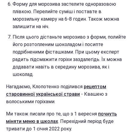
Форму для морозива застелите одноразовою
плівкою. Перелийте суміш і поставте в
морозильну камеру на 6-8 годин. Також можна
залишити на ніч.
Після цього дістаньте морозиво з форми, полийте
його розтопленим шоколадом і посипте
подрібненими фісташками. При цьому експерт
радить підсмажити горіхи заздалегідь. Їх можна
додавати навіть в середину морозива, як і
шоколад.
Нагадаємо, Клопотенко поділився
рецептом
старовинної української страви
- Квашею з
волоськими горіхами.
Ми також писали про те, що з 1 вересня
почнуть
міняти меню в школах
. Перехідний період буде
тривати до 1 січня 2022 року.