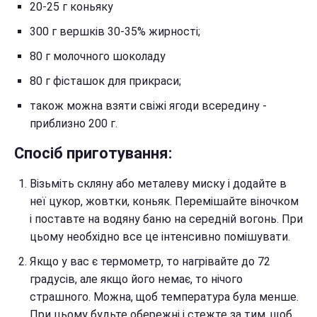
20-25 г коньяку
300 г вершків 30-35% жирності;
80 г молочного шоколаду
80 г фісташок для прикраси;
також можна взяти свіжі ягоди всередину -
приблизно 200 г.
Спосіб приготування:
Візьміть скляну або металеву миску і додайте в
неї цукор, жовтки, коньяк. Перемішайте віночком
і поставте на водяну баню на середній вогонь. При
цьому необхідно все це інтенсивно помішувати. ⠀
Якщо у вас є термометр, то нагрівайте до 72
градусів, але якщо його немає, то нічого
страшного. Можна, щоб температура була менше.
При цьому будьте обережні і стежте за тим, щоб