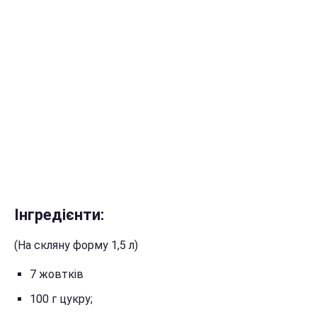
Інгредієнти:
(На скляну форму 1,5 л)
7 жовтків
100 г цукру;