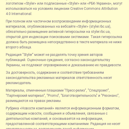
логотипом «Styler» или подписанные «Styler» или «РБК-Украина», могут
использоваться на условиях лицензии Creative Commons Attribution
4.0 International.
При полном или частичном воспроизведении информационных
материалов, опубликованных на вебсайте «Styler» (styler.rbc.ua),
обязательно размещение активной гиперссылки на styler.rbc.ua,
открытой для индексации поисковыми системами. Такая гиперссылка
должна быть размещена непосредственно в тексте материала не ниже
второго абзаца.
Редакция "Styler" может не разделять точку зрения авторов
публикаций. Оценочные суждения, согласно законодательству
Украины, не подлежат опровержению и доказыванию их правдивости.
За достоверность, содержание и соответствие требованиям
законодательства рекламных материалов ответственность несет
рекламодатель.
Материалы, отмеченные плашками "Пресс-релиз", "Спецпроект",
"Партнерский материал", "Promo", "Благотворительность" и "Резонанс",
размещаются на правах рекламы.
Рубрика «Новости компаний» является информационным форматом,
содержащим новости, сообщения и объявления, связанные с
деятельностью компаний, и основывается на информации,
предоставленной соответствующими компаниями. Редакция не несет