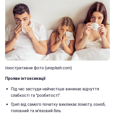
Ілюстративне фото (unsplash.com)
Прояви інтоксикації
Під час застуди найчастіше виникає відчуття
слабкості та "розбитості".
Грип від самого початку викликає ломоту, озноб,
головний та м’язовий біль.