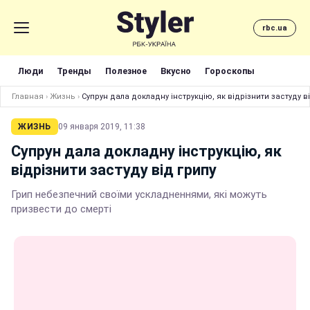
rbc.ua
Люди
Тренды
Полезное
Вкусно
Гороскопы
Главная
›
Жизнь
›
Супрун дала докладну інструкцію, як відрізнити застуду в
ЖИЗНЬ
09 января 2019, 11:38
Супрун дала докладну інструкцію, як
відрізнити застуду від грипу
Грип небезпечний своїми ускладненнями, які можуть
призвести до смерті