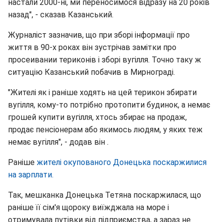
настали 2000-ні, ми переносимося відразу на 20 років
назад", - сказав Казанський.
Журналіст зазначив, що при зборі інформації про
життя в 90-х роках він зустрічав замітки про
просеивании териконів і зборі вугілля. Точно таку ж
ситуацію Казанський побачив в Мирнограді.
"Жителі як і раніше ходять на цей терикон збирати
вугілля, кому-то потрібно протопити будинок, а немає
грошей купити вугілля, хтось збирає на продаж,
продає пенсіонерам або якимось людям, у яких теж
немає вугілля", - додав він .
Раніше
жителі окупованого Донецька поскаржилися
на зарплати.
Так, мешканка Донецька Тетяна поскаржилася, що
раніше її сім'я щороку виїжджала на море і
отримувала путівки від підприємства, а зараз не