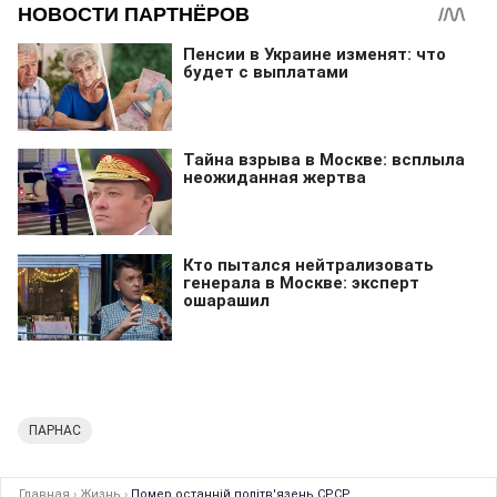
ПАРНАС
Главная
›
Жизнь
›
Помер останній політв'язень СРСР