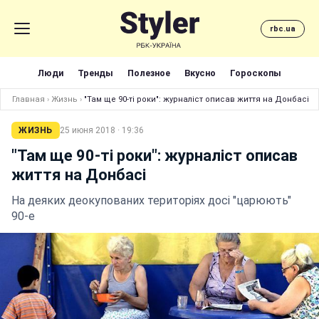
rbc.ua
Люди
Тренды
Полезное
Вкусно
Гороскопы
Главная
›
Жизнь
›
"Там ще 90-ті роки": журналіст описав життя на Донбасі
ЖИЗНЬ
25 июня 2018 · 19:36
"Там ще 90-ті роки": журналіст описав
життя на Донбасі
На деяких деокупованих територіях досі "царюють"
90-е