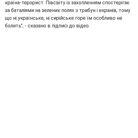
країна-терорист. Півсвіту із захопленням спостерігає
за баталіями на зелених полях з трибун і екранів, тому
що ні українське, ні сирійське горе їм особливо не
болить", - сказано в підписі до відео.