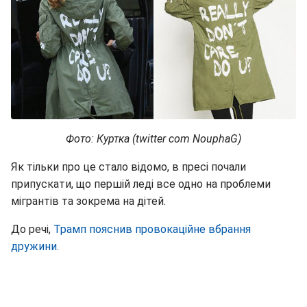
Фото: Куртка (twitter com NouphaG)
Як тільки про це стало відомо, в пресі почали
припускати, що першій леді все одно на проблеми
мігрантів та зокрема на дітей.
До речі,
Трамп пояснив провокаційне вбрання
дружини
.