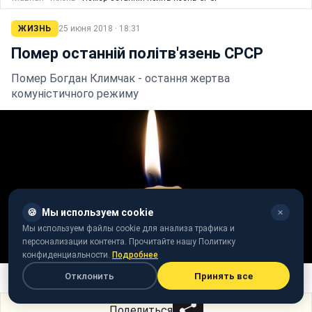
ЖИЗНЬ
25 июня 2018 · 18:31
Помер останній політв'язень СРСР
Помер Богдан Климчак - остання жертва
комуністичного режиму
🍪
Мы используем cookie
✕
Мы используем файлы cookie для анализа трафика и
персонализации контента. Прочитайте нашу Политику
конфиденциальности.
Подробнее
Фото: pixabay.com/webandi
Отклонить
Принять все
Поделиться