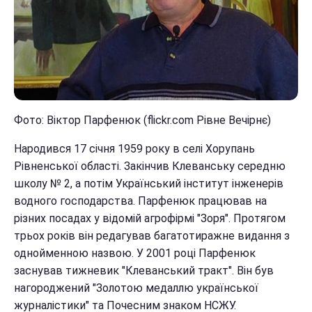
Фото: Віктор Парфенюк (flickr.com Рівне Вечірнє)
Народився 17 січня 1959 року в селі Хорупань
Рівненської області. Закінчив Клеванську середню
школу № 2, а потім Український інститут інженерів
водного господарства. Парфенюк працював на
різних посадах у відомій агрофірмі "Зоря". Протягом
трьох років він редагував багатотиражне видання з
однойменною назвою. У 2001 році Парфенюк
заснував тижневик "Клеванський тракт". Він був
нагороджений "Золотою медаллю української
журналістики" та Почесним знаком НСЖУ.