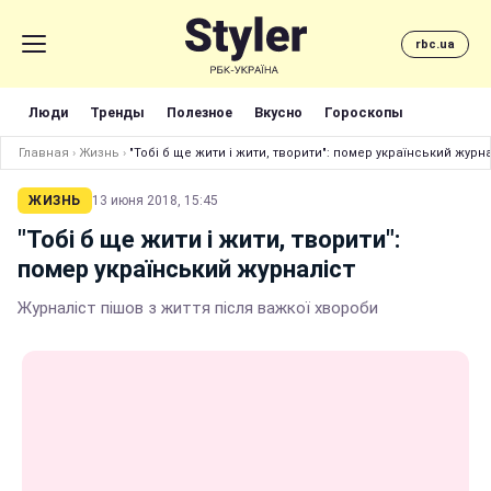
rbc.ua
Люди
Тренды
Полезное
Вкусно
Гороскопы
Главная
›
Жизнь
›
"Тобі б ще жити і жити, творити": помер український журна
ЖИЗНЬ
13 июня 2018, 15:45
"Тобі б ще жити і жити, творити":
помер український журналіст
Журналіст пішов з життя після важкої хвороби