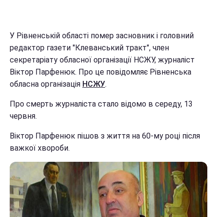
У Рівненській області помер засновник і головний
редактор газети "Клеванський тракт", член
секретаріату обласної організації НСЖУ, журналіст
Віктор Парфенюк. Про це повідомляє Рівненська
обласна організація
НСЖУ
.
Про смерть журналіста стало відомо в середу, 13
червня.
Віктор Парфенюк пішов з життя на 60-му році після
важкої хвороби.