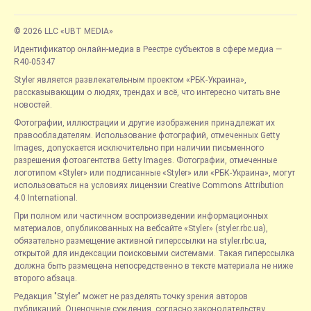
© 2026 LLC «UBT MEDIA»
Идентификатор онлайн-медиа в Реестре субъектов в сфере медиа —
R40-05347
Styler является развлекательным проектом «РБК-Украина»,
рассказывающим о людях, трендах и всё, что интересно читать вне
новостей.
Фотографии, иллюстрации и другие изображения принадлежат их
правообладателям. Использование фотографий, отмеченных Getty
Images, допускается исключительно при наличии письменного
разрешения фотоагентства Getty Images. Фотографии, отмеченные
логотипом «Styler» или подписанные «Styler» или «РБК-Украина», могут
использоваться на условиях лицензии Creative Commons Attribution
4.0 International.
При полном или частичном воспроизведении информационных
материалов, опубликованных на вебсайте «Styler» (styler.rbc.ua),
обязательно размещение активной гиперссылки на styler.rbc.ua,
открытой для индексации поисковыми системами. Такая гиперссылка
должна быть размещена непосредственно в тексте материала не ниже
второго абзаца.
Редакция "Styler" может не разделять точку зрения авторов
публикаций. Оценочные суждения, согласно законодательству