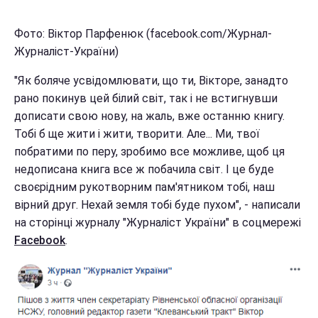
Фото: Віктор Парфенюк (facebook.com/Журнал-
Журналіст-України)
"Як боляче усвідомлювати, що ти, Вікторе, занадто
рано покинув цей білий світ, так і не встигнувши
дописати свою нову, на жаль, вже останню книгу.
Тобі б ще жити і жити, творити. Але... Ми, твої
побратими по перу, зробимо все можливе, щоб ця
недописана книга все ж побачила світ. І це буде
своєрідним рукотворним пам'ятником тобі, наш
вірний друг. Нехай земля тобі буде пухом", - написали
на сторінці журналу "Журналіст України" в соцмережі
Facebook
.