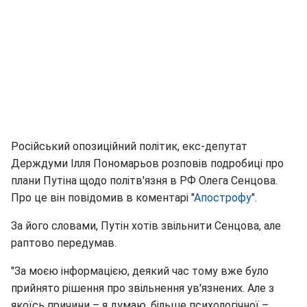
Російський опозиційний політик, екс-депутат
Держдуми Ілля Пономарьов розповів подробиці про
плани Путіна щодо політв'язня в РФ Олега Сенцова.
Про це він повідомив в коментарі "
Апострофу
".
За його словами, Путін хотів звільнити Сенцова, але
раптово передумав.
"За моєю інформацією, деякий час тому вже було
прийнято рішення про звільнення ув'язнених. Але з
якоїсь причини – я думаю, більше психологічної –