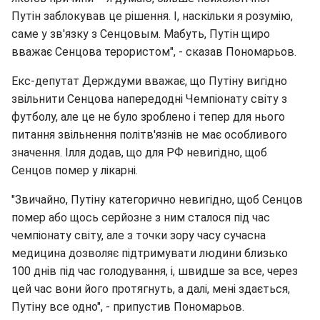
Путін заблокував це рішення. І, наскільки я розумію,
саме у зв'язку з Сенцовым. Мабуть, Путін щиро
вважає Сенцова терористом", - сказав Пономарьов.
Екс-депутат Держдуми вважає, що Путіну вигідно
звільнити Сенцова напередодні Чемпіонату світу з
футболу, але це не було зроблено і тепер для нього
питання звільнення політв'язнів не має особливого
значення. Ілля додав, що для РФ невигідно, щоб
Сенцов помер у лікарні.
"Звичайно, Путіну категорично невигідно, щоб Сенцов
помер або щось серйозне з ним сталося під час
чемпіонату світу, але з точки зору часу сучасна
медицина дозволяє підтримувати людини близько
100 днів під час голодування, і, швидше за все, через
цей час вони його протягнуть, а далі, мені здається,
Путіну все одно", - припустив Пономарьов.