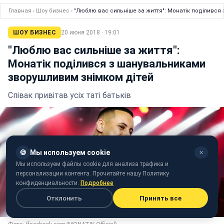
Главная
›
Шоу бизнес
›
"Люблю вас сильніше за життя": Монатік поділився
ШОУ БИЗНЕС
20 июня 2018 · 19:01
"Люблю вас сильніше за життя":
Монатік поділився з шанувальниками
зворушливим знімком дітей
Співак привітав усіх таті батьків
🍪
Мы используем cookie
✕
Мы используем файлы cookie для анализа трафика и
персонализации контента. Прочитайте нашу Политику
конфиденциальности.
Подробнее
Отклонить
Принять все