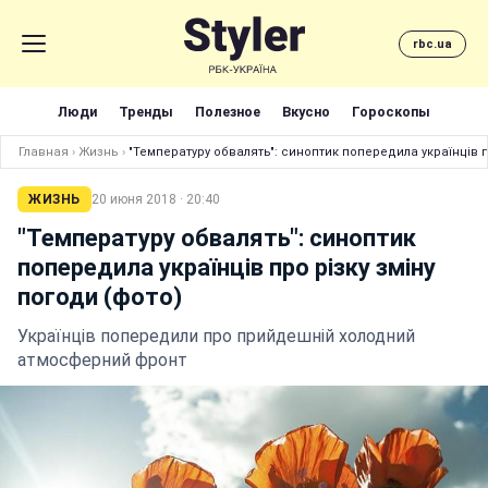
rbc.ua
Люди
Тренды
Полезное
Вкусно
Гороскопы
Главная
›
Жизнь
›
"Температуру обвалять": синоптик попередила українців п
ЖИЗНЬ
20 июня 2018 · 20:40
"Температуру обвалять": синоптик
попередила українців про різку зміну
погоди (фото)
Українців попередили про прийдешній холодний
атмосферний фронт