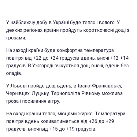
У найближчу добу в Україні буде тепло і волого. У
деяких регіонах країни пройдуть короткочасні дощі з
грозами.
На заході країни буде комфортна температура
повітря від +22 до +24 градусів вдень, вночі +12 +14
градусів. В Ужгороді очікується дощ вночі, вдень без
опадів.
У Львові пройде дощ вдень, в Івано-Франківську,
Чернівцях, Луцьку, Тернополі та Рівному можлива
гроза і посилення вітру.
На сході країни тепло, місцями жарко. Температура
повітря вдень коливатиметься від +26 до +29
градусів, вночі від +15 до +19 градусів.