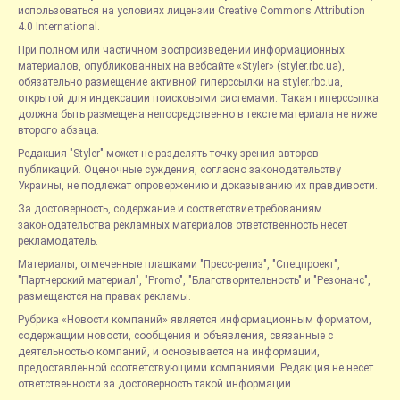
использоваться на условиях лицензии Creative Commons Attribution
4.0 International.
При полном или частичном воспроизведении информационных
материалов, опубликованных на вебсайте «Styler» (styler.rbc.ua),
обязательно размещение активной гиперссылки на styler.rbc.ua,
открытой для индексации поисковыми системами. Такая гиперссылка
должна быть размещена непосредственно в тексте материала не ниже
второго абзаца.
Редакция "Styler" может не разделять точку зрения авторов
публикаций. Оценочные суждения, согласно законодательству
Украины, не подлежат опровержению и доказыванию их правдивости.
За достоверность, содержание и соответствие требованиям
законодательства рекламных материалов ответственность несет
рекламодатель.
Материалы, отмеченные плашками "Пресс-релиз", "Спецпроект",
"Партнерский материал", "Promo", "Благотворительность" и "Резонанс",
размещаются на правах рекламы.
Рубрика «Новости компаний» является информационным форматом,
содержащим новости, сообщения и объявления, связанные с
деятельностью компаний, и основывается на информации,
предоставленной соответствующими компаниями. Редакция не несет
ответственности за достоверность такой информации.