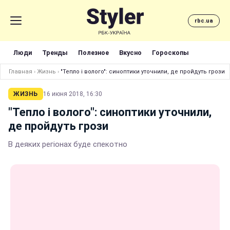
rbc.ua
Люди
Тренды
Полезное
Вкусно
Гороскопы
Главная
›
Жизнь
›
"Тепло і волого": синоптики уточнили, де пройдуть грози
ЖИЗНЬ
16 июня 2018, 16:30
"Тепло і волого": синоптики уточнили,
де пройдуть грози
В деяких регіонах буде спекотно