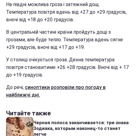
На півдні можлива гроза і затяжний дощ.
Температура повітря вдень від +27 до +29 градусів,
вночі від +18 до +20 градусів.
В центральній частині країни пройдуть дощі з
грозами, але буде тепло. Температура вдень сягне
+29 градусів, вночі від +17 до +19.
У столиці очікується гроза. Денна температура
повітря становитиме +26 +28 градусів. Вночі від + 17
до +19 градусів.
До речі,
синоптики розповіли про погоду в
найближчі дні.
Читайте также
Черная полоса заканчивается: три знака
Зодиака, которым наконец-то станет
легче