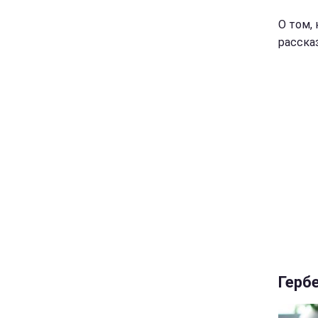
О том,
расска
Герб