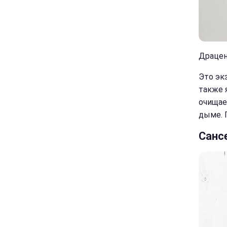
Драцена
Это эк
также 
очищае
дыме. 
Санс