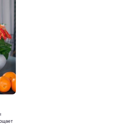
ы
лощает