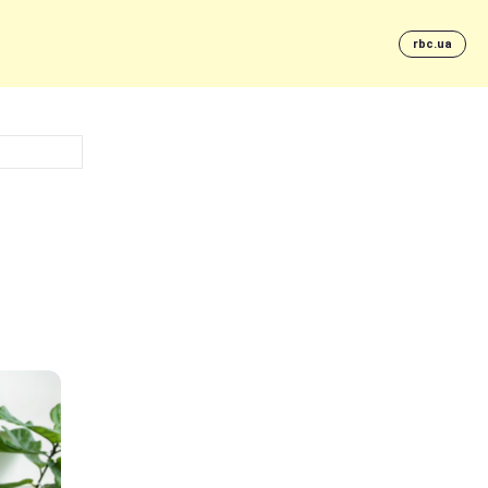
rbc.ua