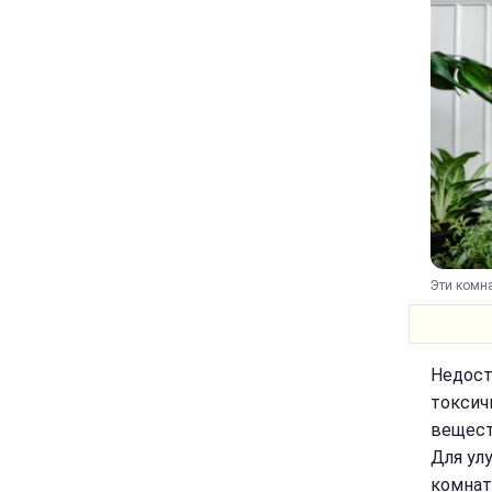
Эти комна
Недост
токсич
вещест
Для ул
комнат