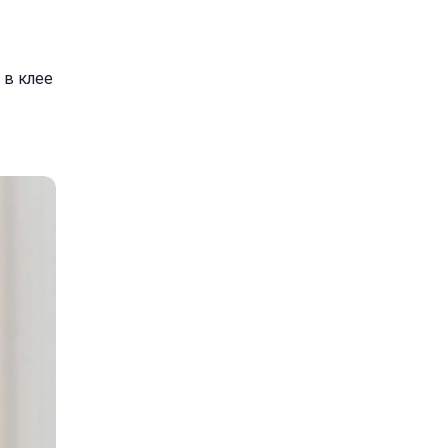
 в клее