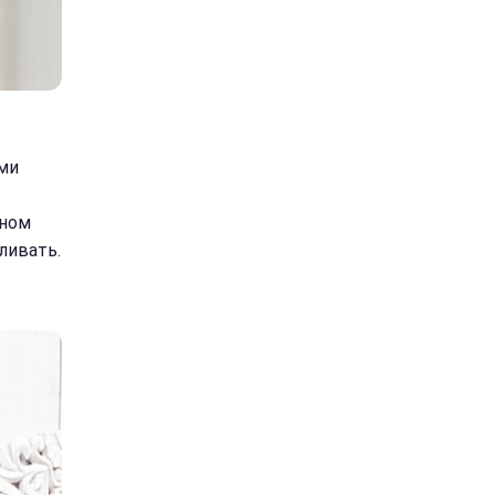
ми
тном
ливать.