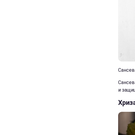
Сансеви
Сансев
и защи
Хриз