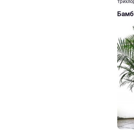
трихло
Бамб