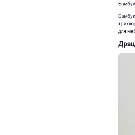
Бамбуко
Бамбук
трихло
для ме
Драц