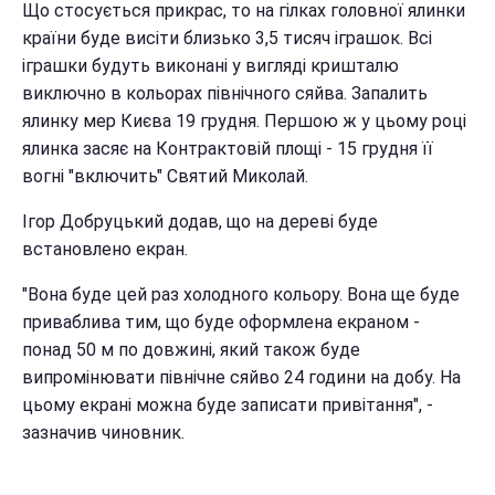
Що стосується прикрас, то на гілках головної ялинки
країни буде висіти близько 3,5 тисяч іграшок. Всі
іграшки будуть виконані у вигляді кришталю
виключно в кольорах північного сяйва. Запалить
ялинку мер Києва 19 грудня. Першою ж у цьому році
ялинка засяє на Контрактовій площі - 15 грудня її
вогні "включить" Святий Миколай.
Ігор Добруцький додав, що на дереві буде
встановлено екран.
"Вона буде цей раз холодного кольору. Вона ще буде
приваблива тим, що буде оформлена екраном -
понад 50 м по довжині, який також буде
випромінювати північне сяйво 24 години на добу. На
цьому екрані можна буде записати привітання", -
зазначив чиновник.