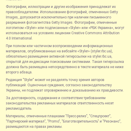
Фотографии, иллюстрации и другие изображения принадлежат их
правообладателям. Использование фотографий, отмеченных Getty
Images, допускается исключительно при наличии письменного
разрешения фотоагентства Getty Images. Фотографии, отмеченные
логотипом «Styler» или подписанные «Styler» или «РБК-Украина», могут
использоваться на условиях лицензии Creative Commons Attribution
4.0 International.
При полном или частичном воспроизведении информационных
материалов, опубликованных на вебсайте «Styler» (styler.rbc.ua),
обязательно размещение активной гиперссылки на styler.rbc.ua,
открытой для индексации поисковыми системами. Такая гиперссылка
должна быть размещена непосредственно в тексте материала не ниже
второго абзаца.
Редакция "Styler" может не разделять точку зрения авторов
публикаций. Оценочные суждения, согласно законодательству
Украины, не подлежат опровержению и доказыванию их правдивости.
За достоверность, содержание и соответствие требованиям
законодательства рекламных материалов ответственность несет
рекламодатель.
Материалы, отмеченные плашками "Пресс-релиз", "Спецпроект",
"Партнерский материал", "Promo", "Благотворительность" и "Резонанс",
размещаются на правах рекламы.