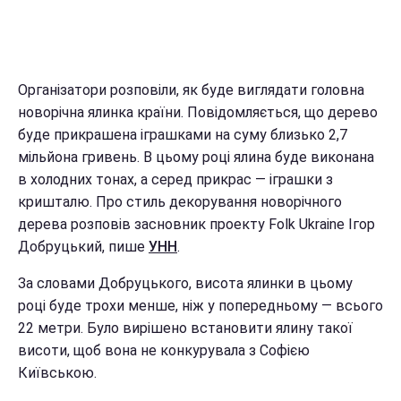
Організатори розповіли, як буде виглядати головна
новорічна ялинка країни. Повідомляється, що дерево
буде прикрашена іграшками на суму близько 2,7
мільйона гривень. В цьому році ялина буде виконана
в холодних тонах, а серед прикрас — іграшки з
кришталю. Про стиль декорування новорічного
дерева розповів засновник проекту Folk Ukraine Ігор
Добруцький, пише
УНН
.
За словами Добруцького, висота ялинки в цьому
році буде трохи менше, ніж у попередньому — всього
22 метри. Було вирішено встановити ялину такої
висоти, щоб вона не конкурувала з Софією
Київською.