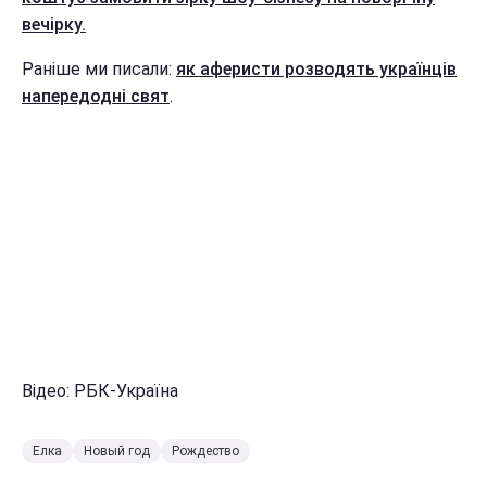
вечірку.
Раніше ми писали:
як аферисти розводять українців
напередодні свят
.
Відео: РБК-Україна
Елка
Новый год
Рождество