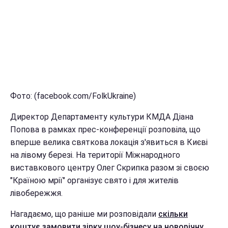
Фото: (facebook.com/FolkUkraine)
Директор Департаменту культури КМДА Діана
Попова в рамках прес-конференції розповіла, що
вперше велика святкова локація з'явиться в Києві
на лівому березі. На території Міжнародного
виставкового центру Олег Скрипка разом зі своєю
"Країною мрії" організує свято і для жителів
лівобережжя.
Нагадаємо, що раніше ми розповідали
скільки
коштує замовити зірку шоу-бізнесу на новорічну