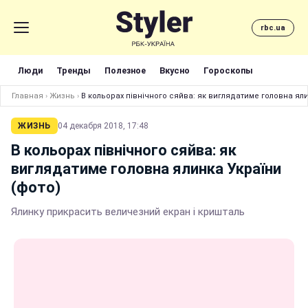
rbc.ua
Люди
Тренды
Полезное
Вкусно
Гороскопы
Главная
›
Жизнь
›
В кольорах північного сяйва: як виглядатиме головна яли
ЖИЗНЬ
04 декабря 2018, 17:48
В кольорах північного сяйва: як
виглядатиме головна ялинка України
(фото)
Ялинку прикрасить величезний екран і кришталь