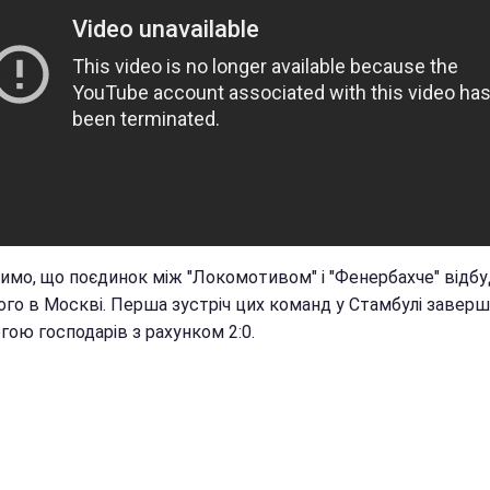
чимо, що поєдинок між "Локомотивом" і "Фенербахче" відб
ого в Москві. Перша зустріч цих команд у Стамбулі завер
гою господарів з рахунком 2:0.