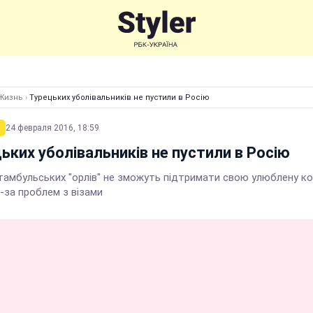
Жизнь
›
Турецьких уболівальників не пустили в Росію
24 февраля 2016, 18:59
ьких уболівальників не пустили в Росію
стамбульських "орлів" не зможуть підтримати свою улюблену к
-за проблем з візами