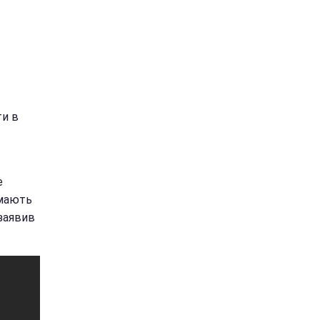
ти в
е
имають
 заявив