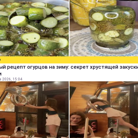
О
й рецепт огурцов на зиму: секрет хрустящей закуск
и
а 2026, 15:04