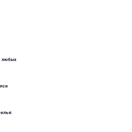
з любых
ился
елья: