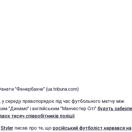
анати "Фенербахче" (ua.tribuna.com)
, у середу правопорядок під час футбольного матчу між
им "Динамо" і англійським "Манчестер Сіті"
будуть забезп
вох тисяч співробітників поліції
.
е
Styler
писав про те, що
російський футболіст нарвався на