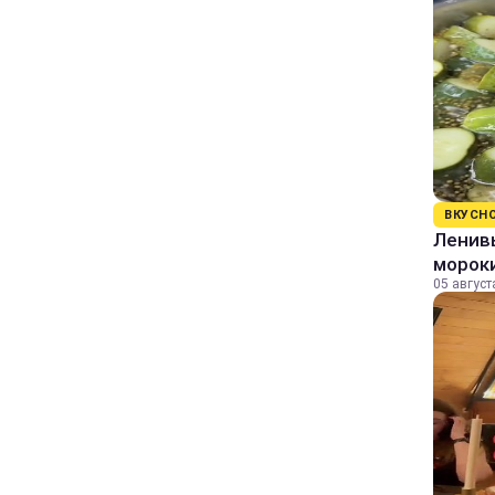
ВКУСН
Ленивы
морок
05 август