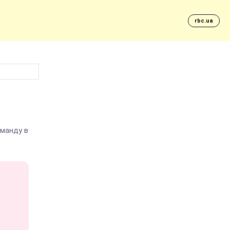
rbc.ua
оманду в