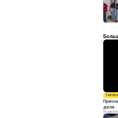
Больш
ГОРОС
Присни
деле
05 август