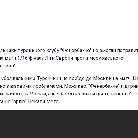
альники турецького клубу "Фенербахче" не змогли потрапи
на матч 1/16 фіналу Ліги Європи проти московського
отива".
 уболівальник з Туреччини не приїде до Москви на матч. Ц
ано з візовими проблемами. Можливо, "Фенербахче" підтр
які живуть в Москві, але я не можу знати цього напевно", -
таше "орлів" Некати Мете.