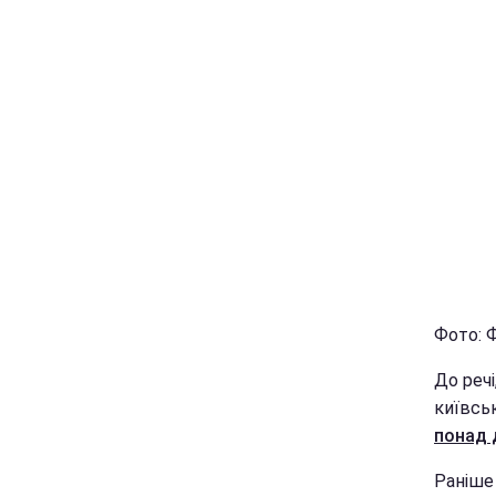
Фото: Ф
До речі
київськ
понад д
Раніш