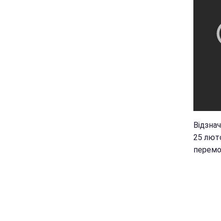
Відзна
25 лют
перемо