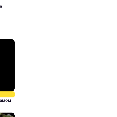
а
самом