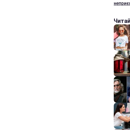
неприєм
Чита