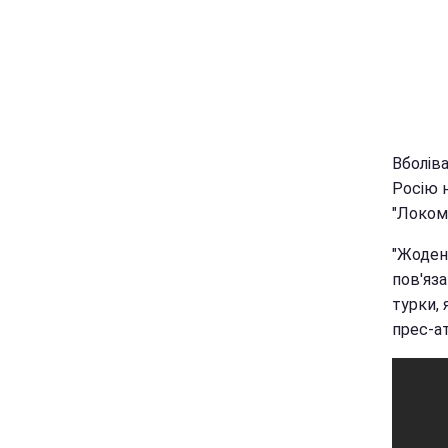
Вболів
Росію 
"Локом
"Жоден
пов'яз
турки, 
прес-а