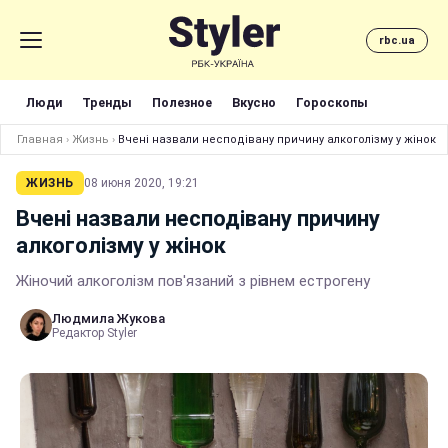
rbc.ua
Люди
Тренды
Полезное
Вкусно
Гороскопы
Главная
›
Жизнь
›
Вчені назвали несподівану причину алкоголізму у жінок
ЖИЗНЬ
08 июня 2020, 19:21
Вчені назвали несподівану причину
алкоголізму у жінок
Жіночий алкоголізм пов'язаний з рівнем естрогену
Людмила Жукова
Редактор Styler