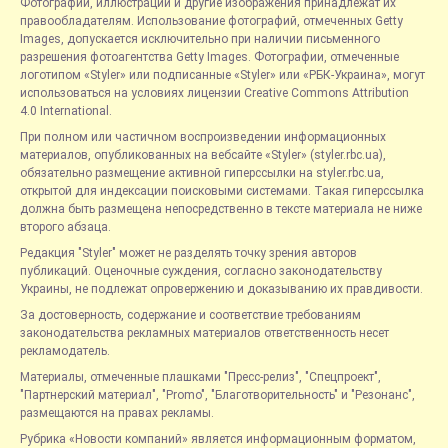
Фотографии, иллюстрации и другие изображения принадлежат их
правообладателям. Использование фотографий, отмеченных Getty
Images, допускается исключительно при наличии письменного
разрешения фотоагентства Getty Images. Фотографии, отмеченные
логотипом «Styler» или подписанные «Styler» или «РБК-Украина», могут
использоваться на условиях лицензии Creative Commons Attribution
4.0 International.
При полном или частичном воспроизведении информационных
материалов, опубликованных на вебсайте «Styler» (styler.rbc.ua),
обязательно размещение активной гиперссылки на styler.rbc.ua,
открытой для индексации поисковыми системами. Такая гиперссылка
должна быть размещена непосредственно в тексте материала не ниже
второго абзаца.
Редакция "Styler" может не разделять точку зрения авторов
публикаций. Оценочные суждения, согласно законодательству
Украины, не подлежат опровержению и доказыванию их правдивости.
За достоверность, содержание и соответствие требованиям
законодательства рекламных материалов ответственность несет
рекламодатель.
Материалы, отмеченные плашками "Пресс-релиз", "Спецпроект",
"Партнерский материал", "Promo", "Благотворительность" и "Резонанс",
размещаются на правах рекламы.
Рубрика «Новости компаний» является информационным форматом,