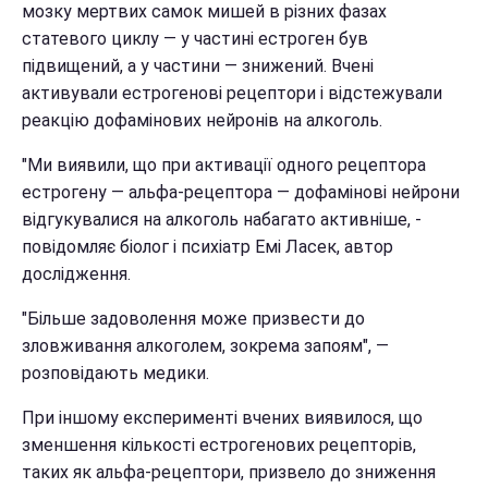
мозку мертвих самок мишей в різних фазах
статевого циклу — у частині естроген був
підвищений, а у частини — знижений. Вчені
активували естрогенові рецептори і відстежували
реакцію дофамінових нейронів на алкоголь.
"Ми виявили, що при активації одного рецептора
естрогену — альфа-рецептора — дофамінові нейрони
відгукувалися на алкоголь набагато активніше, -
повідомляє біолог і психіатр Емі Ласек, автор
дослідження.
"Більше задоволення може призвести до
зловживання алкоголем, зокрема запоям", —
розповідають медики.
При іншому експерименті вчених виявилося, що
зменшення кількості естрогенових рецепторів,
таких як альфа-рецептори, призвело до зниження