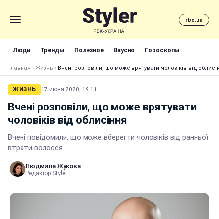
rbc.ua
Люди
Тренды
Полезное
Вкусно
Гороскопы
Главная
›
Жизнь
›
Вчені розповіли, що може врятувати чоловіків від облисі
ЖИЗНЬ
17 июня 2020, 19:11
Вчені розповіли, що може врятувати
чоловіків від облисіння
Вчені повідомили, що може вберегти чоловіків від ранньої
втрати волосся
Людмила Жукова
Редактор Styler