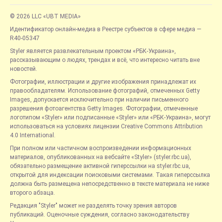
© 2026 LLC «UBT MEDIA»
Идентификатор онлайн-медиа в Реестре субъектов в сфере медиа —
R40-05347
Styler является развлекательным проектом «РБК-Украина»,
рассказывающим о людях, трендах и всё, что интересно читать вне
новостей.
Фотографии, иллюстрации и другие изображения принадлежат их
правообладателям. Использование фотографий, отмеченных Getty
Images, допускается исключительно при наличии письменного
разрешения фотоагентства Getty Images. Фотографии, отмеченные
логотипом «Styler» или подписанные «Styler» или «РБК-Украина», могут
использоваться на условиях лицензии Creative Commons Attribution
4.0 International.
При полном или частичном воспроизведении информационных
материалов, опубликованных на вебсайте «Styler» (styler.rbc.ua),
обязательно размещение активной гиперссылки на styler.rbc.ua,
открытой для индексации поисковыми системами. Такая гиперссылка
должна быть размещена непосредственно в тексте материала не ниже
второго абзаца.
Редакция "Styler" может не разделять точку зрения авторов
публикаций. Оценочные суждения, согласно законодательству