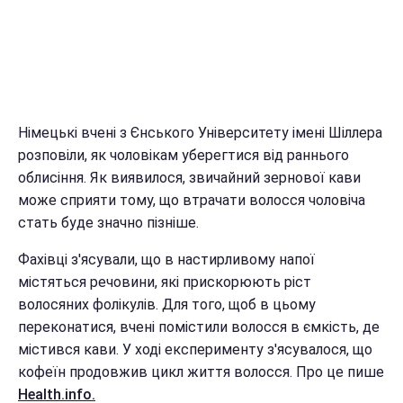
Німецькі вчені з Єнського Університету імені Шіллера
розповіли, як чоловікам уберегтися від раннього
облисіння. Як виявилося, звичайний зернової кави
може сприяти тому, що втрачати волосся чоловіча
стать буде значно пізніше.
Фахівці з'ясували, що в настирливому напої
містяться речовини, які прискорюють ріст
волосяних фолікулів. Для того, щоб в цьому
переконатися, вчені помістили волосся в ємкість, де
містився кави. У ході експерименту з'ясувалося, що
кофеїн продовжив цикл життя волосся. Про це пише
Health.info.