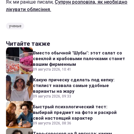
Як ми раніше писали,
Супрун розповіла, як необхідно
лікувати облисіння.
ученые
Читайте также
Вместо обычной "Шубы": этот салат со
свеклой и крабовыми палочками станет
вашим фирменным
09 августа 2026, 10:41
Какую прическу сделать под кепку:
стилист назвала самые удобные
варианты на жару
09 августа 2026, 09:33
Быстрый психологический тест:
выбирай предмет на фото и раскрой
свой настоящий характер
09 августа 2026, 08:36
Таро-гороскоп на 9 августа: каким