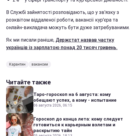
В Службі зайнятості розповідають, що у зв'язку з
розквітом віддаленої роботи, вакансії кур'єра та
онлайн-викладача можуть бути дуже затребуваними.
Як ми писали раніше,
Держстат назвав частку
українців із зарплатою понад 20 тисяч гривень.
Карантин
вакансии
Читайте также
Таро-гороскоп на 6 августа: кому
обещают успех, а кому - испытание
06 августа 2026, 06:15
Гороскоп до конца лета: кому следует
готовиться к карьерным взлетам и
раскрытию тайн
05 августа 2026, 18:13