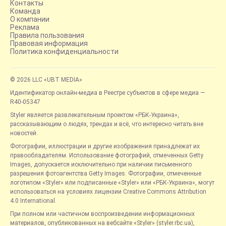
Контакты
Команда
О компании
Реклама
Правила пользования
Правовая информация
Политика конфиденциальности
© 2026 LLC «UBT MEDIA»
Идентификатор онлайн-медиа в Реестре субъектов в сфере медиа —
R40-05347
Styler является развлекательным проектом «РБК-Украина»,
рассказывающим о людях, трендах и всё, что интересно читать вне
новостей.
Фотографии, иллюстрации и другие изображения принадлежат их
правообладателям. Использование фотографий, отмеченных Getty
Images, допускается исключительно при наличии письменного
разрешения фотоагентства Getty Images. Фотографии, отмеченные
логотипом «Styler» или подписанные «Styler» или «РБК-Украина», могут
использоваться на условиях лицензии Creative Commons Attribution
4.0 International.
При полном или частичном воспроизведении информационных
материалов, опубликованных на вебсайте «Styler» (styler.rbc.ua),