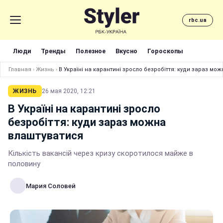
rbc.ua
Люди
Тренды
Полезное
Вкусно
Гороскопы
Главная
›
Жизнь
›
В Україні на карантині зросло безробіття: куди зараз мо
ЖИЗНЬ
26 мая 2020, 12:21
В Україні на карантині зросло
безробіття: куди зараз можна
влаштуватися
Кількість вакансій через кризу скоротилося майже в
половину
Мария Соловей