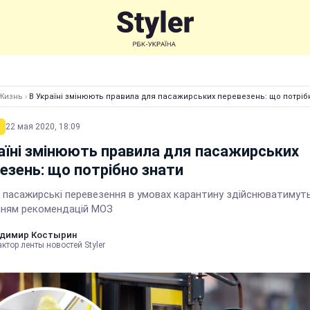
Жизнь
›
В Україні змінюють правила для пасажирських перевезень: що потріб
22 мая 2020, 18:09
аїні змінюють правила для пасажирських
езень: що потрібно знати
і пасажирські перевезення в умовах карантину здійснюватимут
нням рекомендацій МОЗ
димир Костырин
ктор ленты новостей Styler