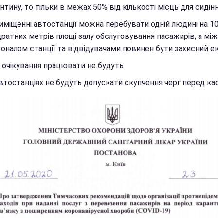
нтину, то тільки в межах 50% від кількості місць для сидінн
иміщенні автостанції можна перебувати одній людині на 1
ратних метрів площі залу обслуговування пасажирів, а між
оналом станції та відвідувачами повинен бути захисний ек
 очікування працювати не будуть
втостанціях не будуть допускати скупчення черг перед ка