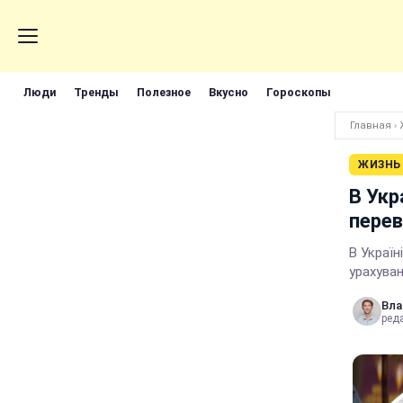
Люди
Тренды
Полезное
Вкусно
Гороскопы
Главная
›
ЖИЗНЬ
В Укр
перев
В Україн
урахува
Вла
реда