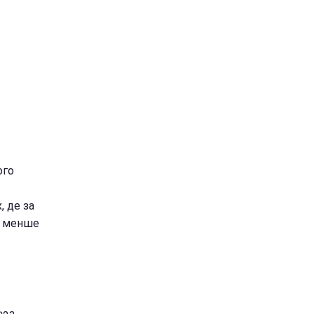
ого
, де за
у менше