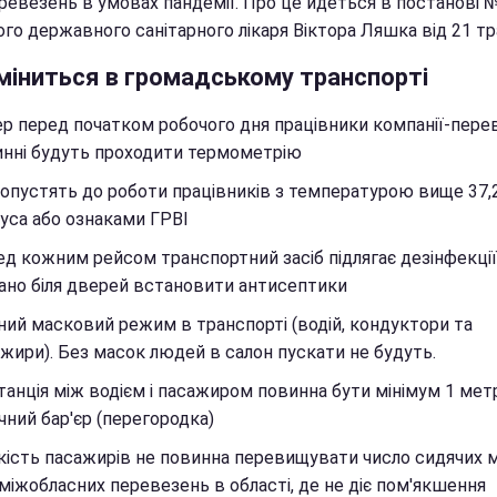
ревезень в умовах пандемії. Про це йдеться в постанові 
ого державного санітарного лікаря Віктора Ляшка від 21 т
міниться в громадському транспорті
р перед початком робочого дня працівники компанії-пере
нні будуть проходити термометрію
опустять до роботи працівників з температурою вище 37,
уса або ознаками ГРВІ
д кожним рейсом транспортний засіб підлягає дезінфекції
но біля дверей встановити антисептики
ий масковий режим в транспорті (водій, кондуктори та
жири). Без масок людей в салон пускати не будуть.
анція між водієм і пасажиром повинна бути мінімум 1 мет
чний бар'єр (перегородка)
кість пасажирів не повинна перевищувати число сидячих м
 міжобласних перевезень в області, де не діє пом'якшення