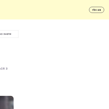
rbc.ua
но знати
ься з