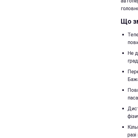
автопе
головн
Що з
Тепе
пови
Не д
град
Пере
Бажа
Повн
паса
Дист
фізи
Кіль
разі