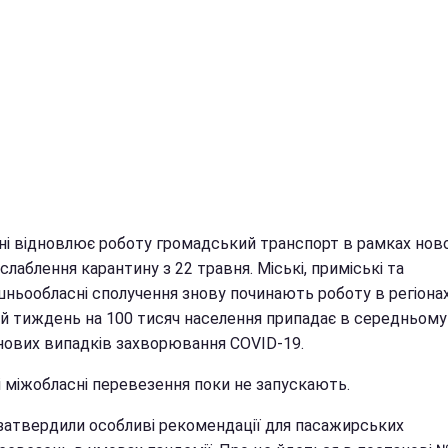
їні відновлює роботу громадський транспорт в рамках нов
слаблення карантину з 22 травня. Міські, приміські та
шньообласні сполучення знову починають роботу в регіонах
ій тиждень на 100 тисяч населення припадає в середньом
 нових випадків захворювання COVID-19.
і міжобласні перевезення поки не запускають.
затвердили особливі рекомендації для пасажирських