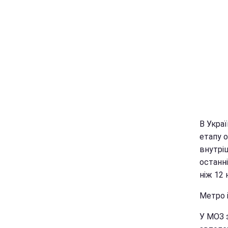
В Укра
етапу о
внутрі
останн
ніж 12
Метро 
У МОЗ 