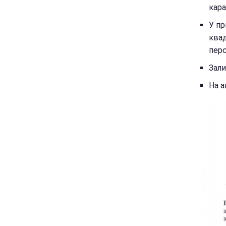
кара
У пр
квад
перс
Зали
На а