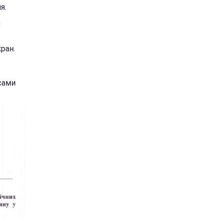
я.
0
ран.
сами