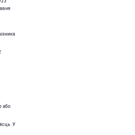
№23
равня
візника
2
р або
ісць. У