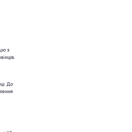
цю з
аїнців.
ці. До
олення