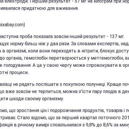
и електроди. Перший результат - 57 мг на кілограм при нор
виявилася придатною для вживання.
pixabay.com)
аступна проба показала зовсім інший результат - 137 мг.
щує норму більш ніж у два рази. За словами експертів, на
в в організмі, коли вони переходять в нітрити, блокує дост
до органів, гемоглобін перетворюється у метгемоглобін, в
е голодування. А це у свою чергу може спровокувати в орг
отні процеси.
ахівці не радять поспішати з покупкою полуниці. Краще по
що вже зовсім не терпиться, можна з'їсти пару плодів в де
дати шкоди своєму організму.
мо, що зростання цін і подорожчання продуктів, товарів і п
 триває. Стало відомо, що за перший квартал поточного 20
фляція в річному вимірі сповільнилася з 9,8% до 8,6% за ми