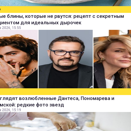
О
е блины, которые не рвутся: рецепт с секретным
диентом для идеальных дырочек
а 2026, 15:55
ыглядят возлюбленные Дантеса, Пономарева и
мской: редкие фото звезд
а 2026, 15:19