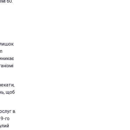
мі 60.
длишок
уп
иникає
анізмі
чекати,
нь, щоб
ослуг в
19-го
нулий