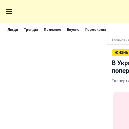
Люди
Тренды
Полезное
Вкусно
Гороскопы
Главная
›
ЖИЗНЬ
В Укр
попе
Експерт