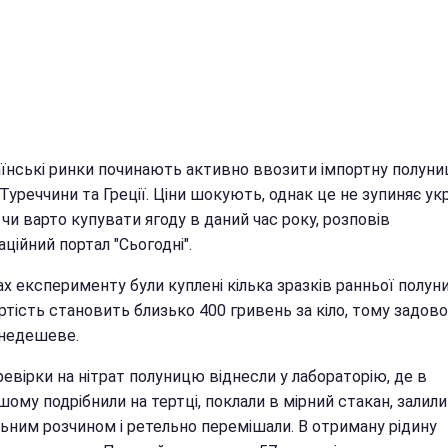
аїнські ринки починають активно ввозити імпортну полуни
, Туреччини та Греції. Ціни шокують, однак це не зупиняє укр
 чи варто купувати ягоду в даний час року, розповів
ційний портал "Сьогодні".
х експерименту були куплені кілька зразків ранньої полуни
артість становить близько 400 гривень за кіло, тому задов
 недешеве.
евірки на нітрат полуницю віднесли у лабораторію, де в
ому подрібнили на тертці, поклали в мірний стакан, залили
льним розчином і ретельно перемішали. В отриману рідину