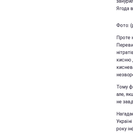
занурил
Ягода 
Фото: (
Проте н
Переви
нітраті
кисню 
киснев
незвор
Тому ф
але, як
не зав
Нагадає
Україні
року ін