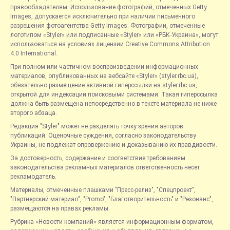
правообладателям. Использование фотографий, отмеченных Getty
Images, допускается исключительно при наличии письменного
разрешения фотоагентства Getty Images. Фотографии, отмеченные
логотипом «Styler» или подписанные «Styler» или «РБК-Украина», могут
использоваться на условиях лицензии Creative Commons Attribution
4.0 International.
При полном или частичном воспроизведении информационных
материалов, опубликованных на вебсайте «Styler» (styler.rbc.ua),
обязательно размещение активной гиперссылки на styler.rbc.ua,
открытой для индексации поисковыми системами. Такая гиперссылка
должна быть размещена непосредственно в тексте материала не ниже
второго абзаца.
Редакция "Styler" может не разделять точку зрения авторов
публикаций. Оценочные суждения, согласно законодательству
Украины, не подлежат опровержению и доказыванию их правдивости.
За достоверность, содержание и соответствие требованиям
законодательства рекламных материалов ответственность несет
рекламодатель.
Материалы, отмеченные плашками "Пресс-релиз", "Спецпроект",
"Партнерский материал", "Promo", "Благотворительность" и "Резонанс",
размещаются на правах рекламы.
Рубрика «Новости компаний» является информационным форматом,