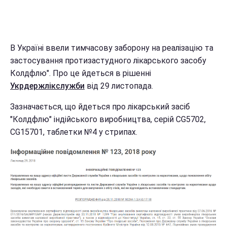
В Україні ввели тимчасову заборону на реалізацію та
застосування протизастудного лікарського засобу
Колдфлю". Про це йдеться в рішенні
Укрдержлікслужби
від 29 листопада.
Зазначається, що йдеться про лікарський засіб
"Колдфлю" індійського виробництва, серій CG5702,
CG15701, таблетки №4 у стрипах.