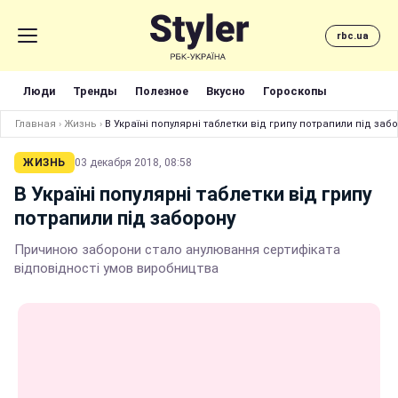
rbc.ua
Люди
Тренды
Полезное
Вкусно
Гороскопы
Главная
›
Жизнь
›
В Україні популярні таблетки від грипу потрапили під заб
ЖИЗНЬ
03 декабря 2018, 08:58
В Україні популярні таблетки від грипу
потрапили під заборону
Причиною заборони стало анулювання сертифіката
відповідності умов виробництва