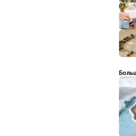
Больш