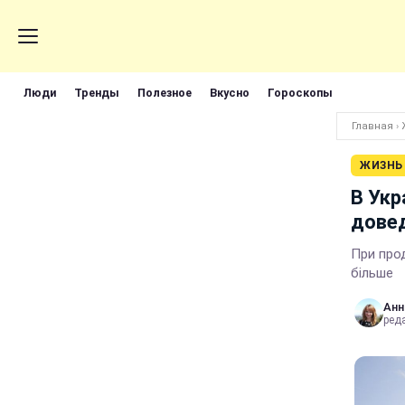
Люди
Тренды
Полезное
Вкусно
Гороскопы
Главная
›
ЖИЗНЬ
В Укр
довед
При про
більше
Анн
ред