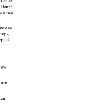
отрібно
. Новий
их видів
тком не
тори,
ершій
й
18%.
тити
ься