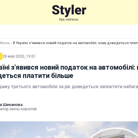
Жизнь
›
В Україні з'явився новий податок на автомобілі: кому доведеться плат
28 мая 2020, 19:01
аїні з'явився новий податок на автомобілі:
еться платити більше
дажу третього автомобіля за рік доведеться заплатити набаг
а Шиканова
актор ленты новостей