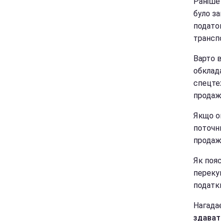
Раніше
було за
податок
транспо
Варто 
обклад
спецте
продаж
Якщо оп
поточни
продаж
Як поя
переку
податки
Нагадає
здават