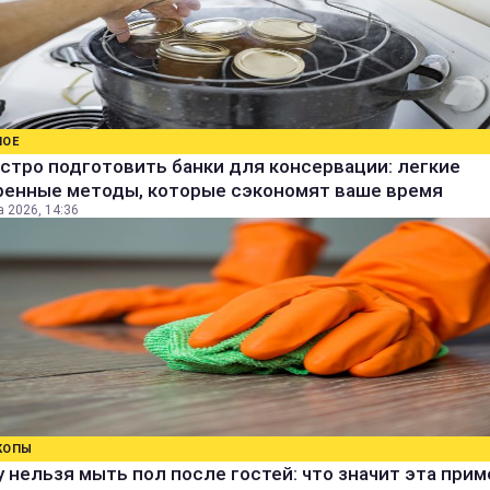
НОЕ
стро подготовить банки для консервации: легкие
ренные методы, которые сэкономят ваше время
а 2026, 14:36
КОПЫ
 нельзя мыть пол после гостей: что значит эта прим