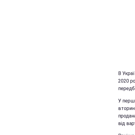
В Украї
2020 ро
передб
У першу
вторин
продана
від вар