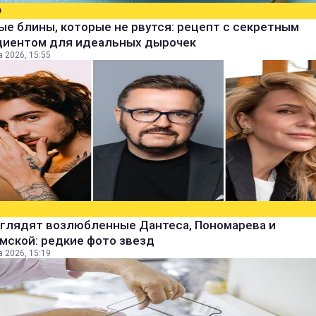
О
е блины, которые не рвутся: рецепт с секретным
диентом для идеальных дырочек
а 2026, 15:55
ыглядят возлюбленные Дантеса, Пономарева и
мской: редкие фото звезд
а 2026, 15:19