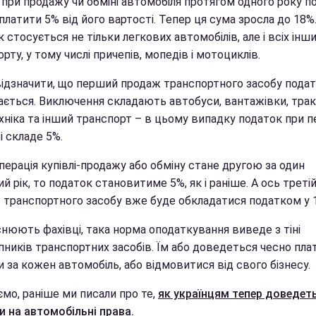
 при продажу чи обміні автомобіля протягом одного року п
платити 5% від його вартості. Тепер ця сума зросла до 18%
 стосується не тільки легкових автомобілів, але і всіх інш
рту, у тому числі причепів, мопедів і мотоциклів.
відзначити, що перший продаж транспортного засобу пода
ається. Виключення складають автобуси, вантажівки, трак
хніка та інший транспорт – в цьому випадку податок при п
і складе 5%.
ерація купівлі-продажу або обміну стане другою за один
й рік, то податок становитиме 5%, як і раніше. А ось треті
 транспортного засобу вже буде обкладатися податком у 
снюють фахівці, така норма оподаткування виведе з тіні
пників транспортних засобів. Їм або доведеться чесно пла
 за кожен автомобіль, або відмовитися від свого бізнесу.
мо, раніше ми писали про те,
як українцям тепер доведет
и на автомобільні права.