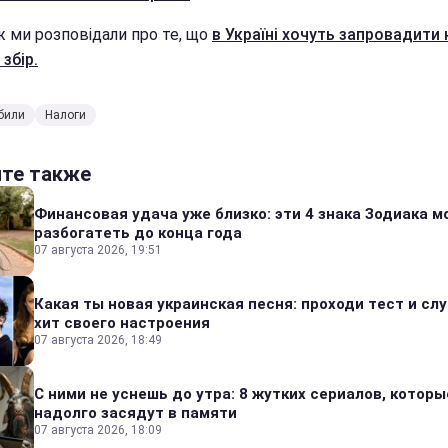
ж ми розповідали про те, що
в Україні хочуть запровадити
збір.
били
Налоги
йте также
Финансовая удача уже близко: эти 4 знака Зодиака м
разбогатеть до конца года
07 августа 2026, 19:51
Какая ты новая украинская песня: проходи тест и сл
хит своего настроения
07 августа 2026, 18:49
С ними не уснешь до утра: 8 жутких сериалов, которы
надолго засядут в памяти
07 августа 2026, 18:09