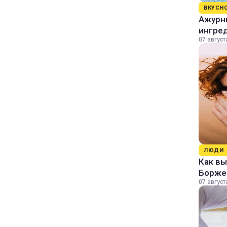
ВКУСН
Ажурны
ингре
07 август
ЛЮДИ
Как в
Борже
07 август