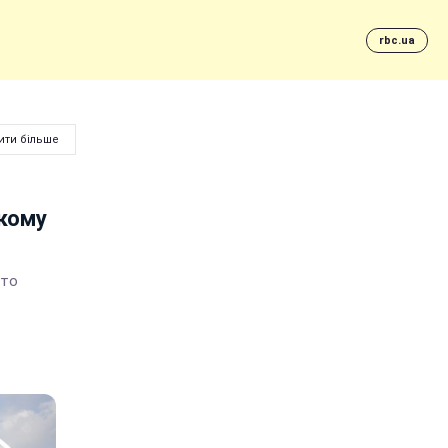
rbc.ua
ити більше
 кому
ато