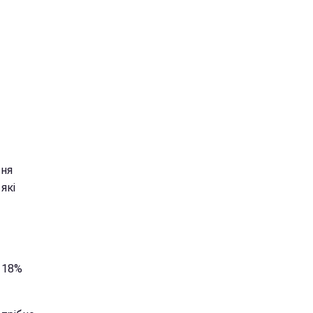
вня
які
у 18%