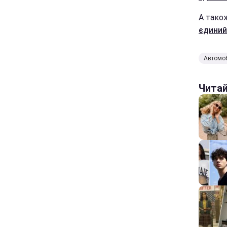
А тако
єдиний 
Автомо
Чита