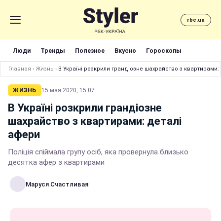
rbc.ua
Люди
Тренды
Полезное
Вкусно
Гороскопы
Главная
›
Жизнь
›
В Україні розкрили грандіозне шахрайство з квартирами:
ЖИЗНЬ
15 мая 2020, 15:07
В Україні розкрили грандіозне
шахрайство з квартирами: деталі
афери
Поліція спіймала групу осіб, яка провернула близько
десятка афер з квартирами
Маруся Счастливая