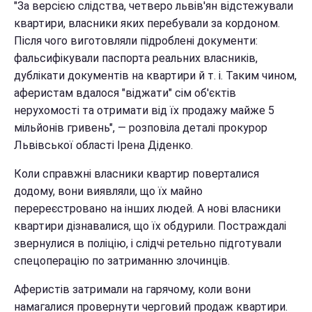
"За версією слідства, четверо львів'ян відстежували
квартири, власники яких перебували за кордоном.
Після чого виготовляли підроблені документи:
фальсифікували паспорта реальних власників,
дублікати документів на квартири й т. і. Таким чином,
аферистам вдалося "віджати" сім об'єктів
нерухомості та отримати від їх продажу майже 5
мільйонів гривень", — розповіла деталі прокурор
Львівської області Ірена Діденко.
Коли справжні власники квартир поверталися
додому, вони виявляли, що їх майно
перереєстровано на інших людей. А нові власники
квартири дізнавалися, що їх обдурили. Постраждалі
звернулися в поліцію, і слідчі ретельно підготували
спецоперацію по затриманню злочинців.
Аферистів затримали на гарячому, коли вони
намагалися провернути черговий продаж квартири.