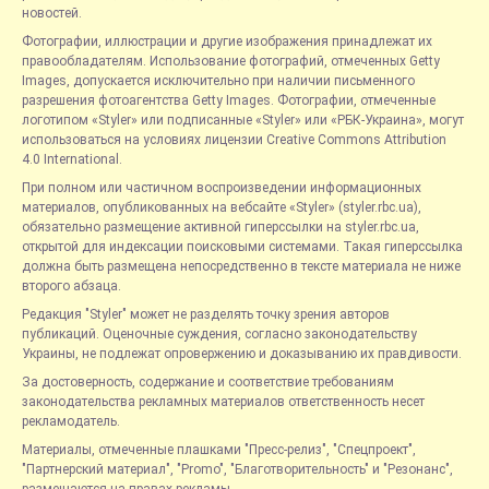
новостей.
Фотографии, иллюстрации и другие изображения принадлежат их
правообладателям. Использование фотографий, отмеченных Getty
Images, допускается исключительно при наличии письменного
разрешения фотоагентства Getty Images. Фотографии, отмеченные
логотипом «Styler» или подписанные «Styler» или «РБК-Украина», могут
использоваться на условиях лицензии Creative Commons Attribution
4.0 International.
При полном или частичном воспроизведении информационных
материалов, опубликованных на вебсайте «Styler» (styler.rbc.ua),
обязательно размещение активной гиперссылки на styler.rbc.ua,
открытой для индексации поисковыми системами. Такая гиперссылка
должна быть размещена непосредственно в тексте материала не ниже
второго абзаца.
Редакция "Styler" может не разделять точку зрения авторов
публикаций. Оценочные суждения, согласно законодательству
Украины, не подлежат опровержению и доказыванию их правдивости.
За достоверность, содержание и соответствие требованиям
законодательства рекламных материалов ответственность несет
рекламодатель.
Материалы, отмеченные плашками "Пресс-релиз", "Спецпроект",
"Партнерский материал", "Promo", "Благотворительность" и "Резонанс",