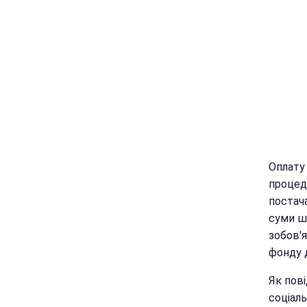
Оплату
процед
постач
суми ш
зобов'
фонду 
Як пов
соціал