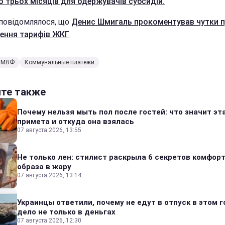
о трьох місяців для одержувачів субсидій.
повідомлялося, що
Денис Шмигаль прокоментував чутки 
ення тарифів ЖКГ
.
МВФ
Коммунальные платежи
йте также
Почему нельзя мыть пол после гостей: что значит эт
примета и откуда она взялась
07 августа 2026, 13:55
Не только лен: стилист раскрыла 6 секретов комфор
образа в жару
07 августа 2026, 13:14
Украинцы ответили, почему не едут в отпуск в этом г
дело не только в деньгах
07 августа 2026, 12:30