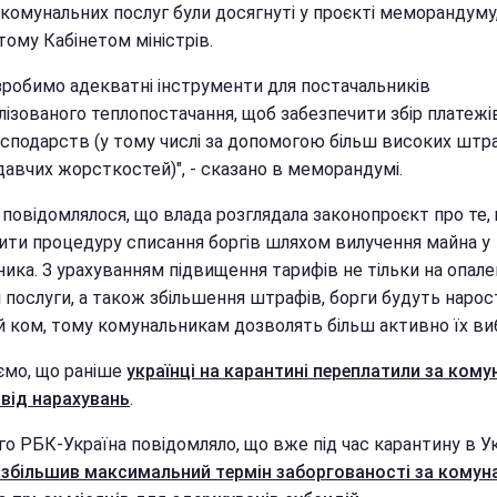
 комунальних послуг були досягнуті у проєкті меморандуму
ому Кабінетом міністрів.
зробимо адекватні інструменти для постачальників
ізованого теплопостачання, щоб забезпечити збір платежів
сподарств (у тому числі за допомогою більш високих штра
давчих жорсткостей)", - сказано в меморандумі.
 повідомлялося, що влада розглядала законопроєкт про те,
ити процедуру списання боргів шляхом вилучення майна у
ика. З урахуванням підвищення тарифів не тільки на опале
ші послуги, а також збільшення штрафів, борги будуть нарос
й ком, тому комунальникам дозволять більш активно їх ви
ємо, що раніше
українці на карантині переплатили за кому
 від нарахувань
.
о РБК-Україна повідомляло, що вже під час карантину в Ук
 збільшив максимальний термін заборгованості за комуна