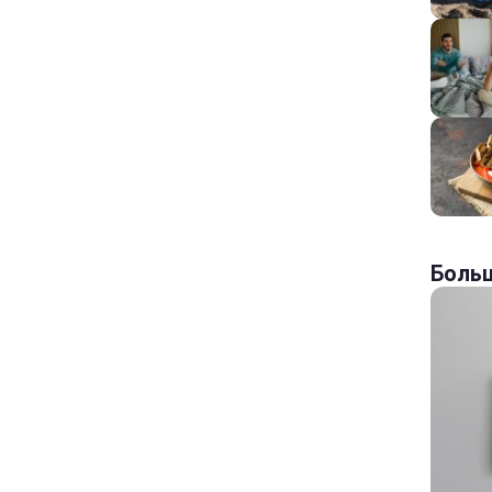
Больш