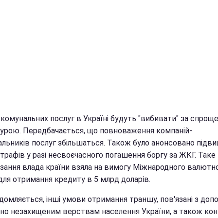
 комунальних послуг в Україні будуть "вибивати" за спро
урою. Передбачається, що повноваження компаній-
альників послуг збільшаться. Також було анонсовано підв
трафів у разі несвоєчасного погашення боргу за ЖКГ. Таке
язання влада країни взяла на вимогу Міжнародного валютн
для отримання кредиту в 5 млрд доларів.
ідомляється, інші умови отримання траншу, пов'язані з до
ьно незахищеним верствам населення України, а також ко