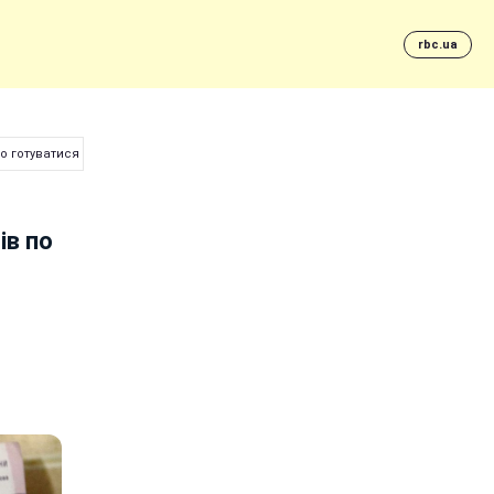
rbc.ua
го готуватися
ів по