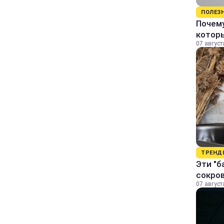
ПОЛЕЗ
Почему
котор
07 август
ТРЕНД
Эти "б
сокро
07 август