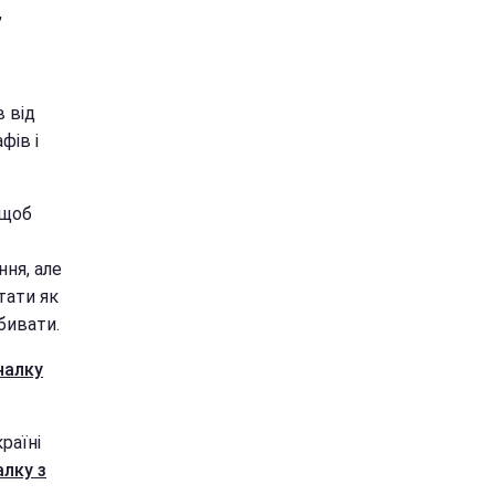
,
 від
фів і
 щоб
ння, але
тати як
бивати.
налку
раїні
лку з