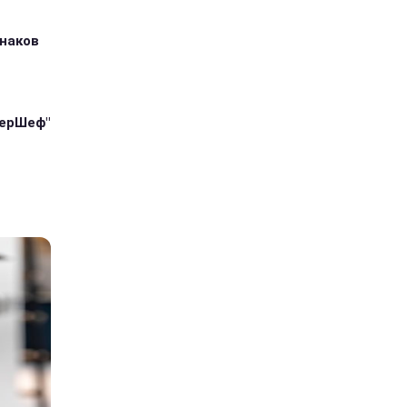
знаков
терШеф"