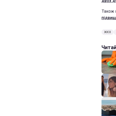
двох д
Також 
підвищ
ЖКХ
Чита