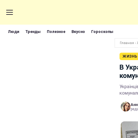
Люди
Тренды
Полезное
Вкусно
Гороскопы
Главная
›
ЖИЗНЬ
В Укр
комун
Українц
комунал
Анн
реда