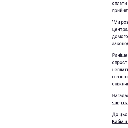
оплати
прийнят
"Ми ро
централ
домого
законо
Раніше
спрост
неплатн
і на ін
сніжни
Нагада
чверть
До цьог
Кабмін