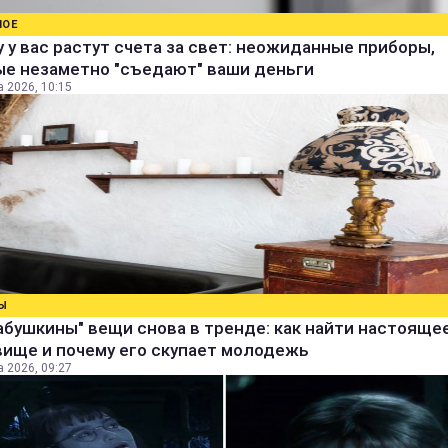
НОЕ
 у вас растут счета за свет: неожиданные приборы,
ые незаметно "съедают" ваши деньги
а 2026, 10:15
Ы
абушкины" вещи снова в тренде: как найти настояще
вище и почему его скупает молодежь
а 2026, 09:27