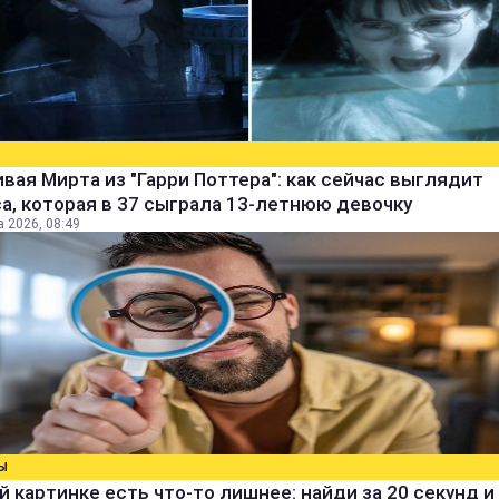
вая Мирта из "Гарри Поттера": как сейчас выглядит
а, которая в 37 сыграла 13-летнюю девочку
а 2026, 08:49
Ы
й картинке есть что-то лишнее: найди за 20 секунд и 