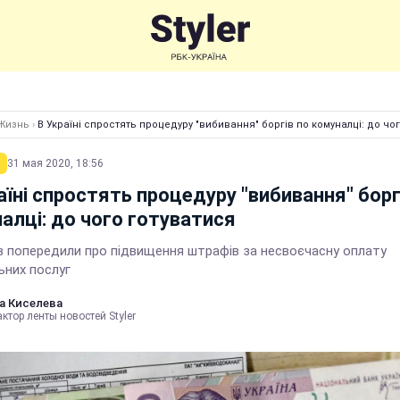
Жизнь
›
В Україні спростять процедуру "вибивання" боргів по комуналці: до чо
31 мая 2020, 18:56
аїні спростять процедуру "вибивання" борг
алці: до чого готуватися
ів попередили про підвищення штрафів за несвоєчасну оплату
ьних послуг
а Киселева
ктор ленты новостей Styler