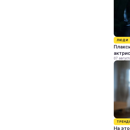
ЛЮДИ
Плакси
актрис
07 август
ТРЕНД
На это