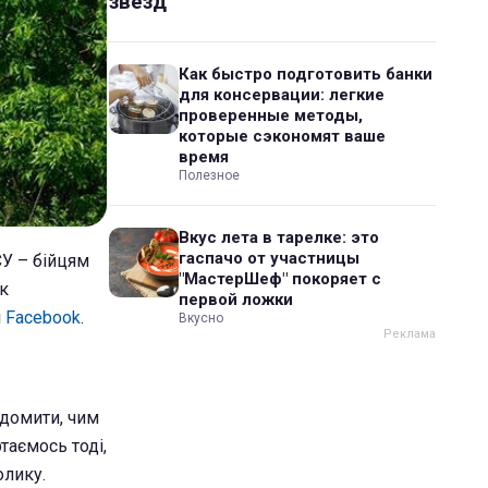
звезд
Как быстро подготовить банки
для консервации: легкие
проверенные методы,
которые сэкономят ваше
время
Полезное
Вкус лета в тарелке: это
гаспачо от участницы
У – бійцям
"МастерШеф" покоряет с
ик
первой ложки
і
Facebook
.
Вкусно
ідомити, чим
таємось тоді,
олику.