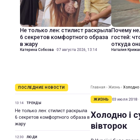
Не только лен: стилист раскрыла
Почему не
6 секретов комфортного образа
гостей: чт
в жару
откуда он
Катерина Собкова
·
07 августа 2026, 13:14
Наталия Крижа
Главная
›
Жизнь
›
Холодно 
ПОСЛЕДНИЕ НОВОСТИ
03 июля 2018 ·
ЖИЗНЬ
13:14
ТРЕНДЫ
Не только лен: стилист раскрыла
Холодно і с
6 секретов комфортного образа в
вівторок
жару
12:30
ЛЮДИ