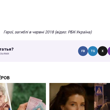
Герої, загиблі в червні 2018 (відео: РБК-Україна)
татья?
FB
TG
X
узьями