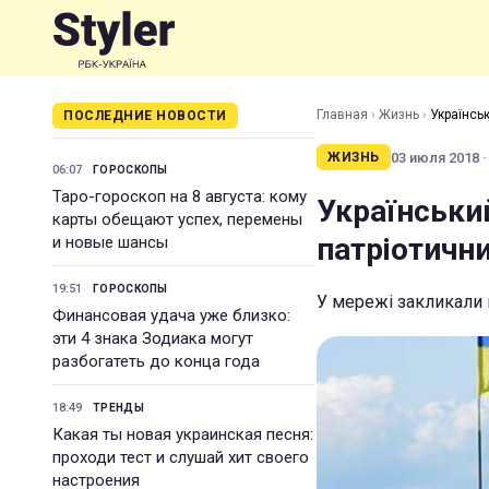
Главная
›
Жизнь
›
Українськ
ПОСЛЕДНИЕ НОВОСТИ
03 июля 2018 ·
ЖИЗНЬ
06:07
ГОРОСКОПЫ
Таро-гороскоп на 8 августа: кому
Українськи
карты обещают успех, перемены
патріотични
и новые шансы
19:51
ГОРОСКОПЫ
У мережі закликали
Финансовая удача уже близко:
эти 4 знака Зодиака могут
разбогатеть до конца года
18:49
ТРЕНДЫ
Какая ты новая украинская песня:
проходи тест и слушай хит своего
настроения