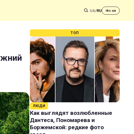
UA
/
RU
rbc.ua
ТОП
ужний
ЛЮДИ
Как выглядят возлюбленные
Дантеса, Пономарева и
Боржемской: редкие фото