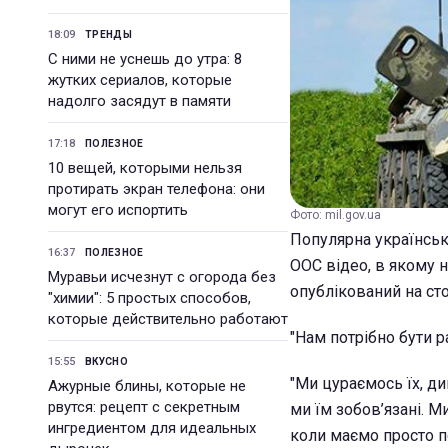
18:09
ТРЕНДЫ
С ними не уснешь до утра: 8
жутких сериалов, которые
надолго засядут в памяти
17:18
ПОЛЕЗНОЕ
10 вещей, которыми нельзя
протирать экран телефона: они
могут его испортить
Фото: mil.gov.ua
Популярна українськ
16:37
ПОЛЕЗНОЕ
ООС відео, в якому н
Муравьи исчезнут с огорода без
опублікований на ст
"химии": 5 простых способов,
которые действительно работают
"Нам потрібно бути р
15:55
ВКУСНО
"Ми цураємось їх, д
Ажурные блины, которые не
рвутся: рецепт с секретным
ми їм зобов’язані. М
ингредиентом для идеальных
коли маємо просто по