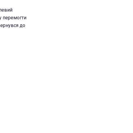
алевий
му перемогти
звернувся до