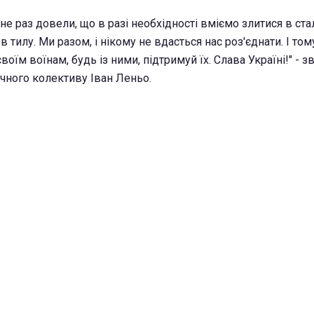
е не раз довели, що в разі необхідності вміємо злитися в ст
 в тилу. Ми разом, і нікому не вдасться нас роз'єднати. І то
воїм воїнам, будь із ними, підтримуй їх. Слава Україні!" - 
ичного колективу Іван Леньо.