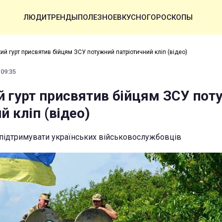
ЛЮДИ
ТРЕНДЫ
ПОЛЕЗНОЕ
ВКУСНО
ГОРОСКОПЫ
ий гурт присвятив бійцям ЗСУ потужний патріотичний кліп (відео)
 09:35
й гурт присвятив бійцям ЗСУ пот
й кліп (відео)
 підтримувати українських військовослужбовців