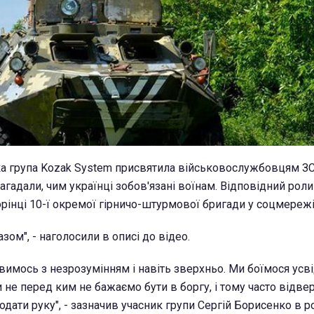
а група Kozak System присвятила військовослужбовцям ЗС
агадали, чим українці зобов'язані воїнам. Відповідний рол
орінці 10-ї окремої гірничо-штурмової бригади у соцмереж
азом", - наголосили в описі до відео.
ивимось з незрозумінням і навіть зверхньо. Ми боїмося усв
и не перед ким не бажаємо бути в боргу, і тому часто відвер
дати руку", - зазначив учасник групи Сергій Борисенко в р