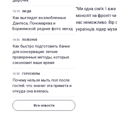
дырочек
"Ми одна сім'я. І вж
15:19
ЛЮДИ
моноліт на фронті чи
Как выглядят возлюбленные
нас неможливо. Вір с
Дантеса, Пономарева и
Боржемской: редкие фото звезд
українців лідер муз
14:36
ПОЛЕЗНОЕ
Как быстро подготовить банки
для консервации: легкие
проверенные методы, которые
сэкономят ваше время
13:55
ГОРОСКОПЫ
Почему нельзя мыть пол после
гостей: что значит эта примета и
откуда она взялась
Все новости