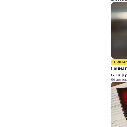
ПОЛЕЗ
Гениал
в жару
06 август