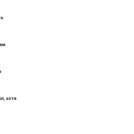
ть
кам
з
л, хотя