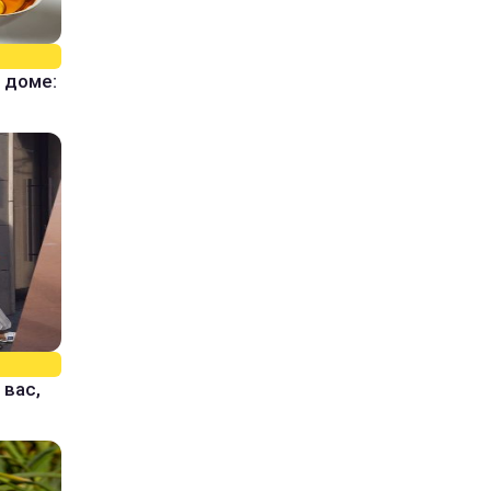
 доме:
 вас,