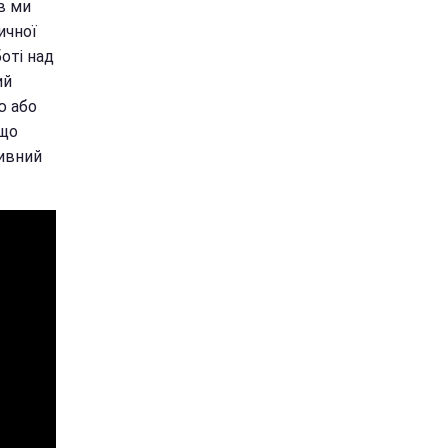
в ми
ичної
оті над
ий
ю або
 що
тивний