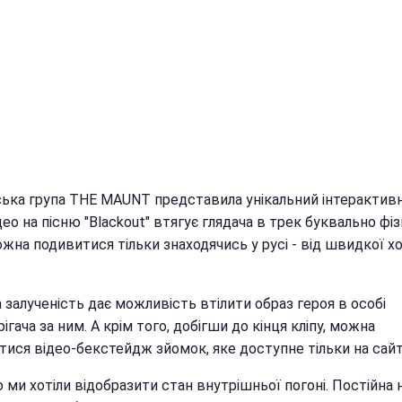
ська група THE MAUNT представила унікальний інтерактив
ідео на пісню "Blackout" втягує глядача в трек буквально фіз
жна подивитися тільки знаходячись у русі - від швидкої х
 залученість дає можливість втілити образ героя в особі
ігача за ним. А крім того, добігши до кінця кліпу, можна
ися відео-бекстейдж зйомок, яке доступне тільки на сайті
о ми хотіли відобразити стан внутрішньої погоні. Постійна 