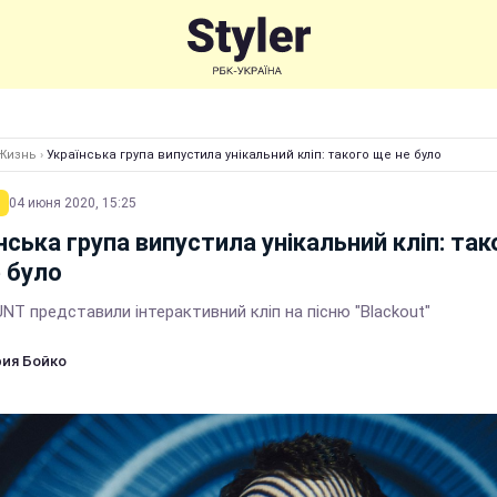
Жизнь
›
Українська група випустила унікальний кліп: такого ще не було
04 июня 2020, 15:25
нська група випустила унікальний кліп: так
 було
T представили інтерактивний кліп на пісню "Blackout"
ия Бойко