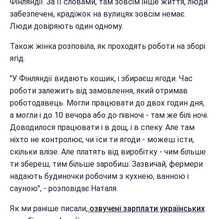
Фінляндії. За її словами, там зовсім інше життя, люди
забезпечені, крадіжок на вулицях зовсім немає.
Люди довіряють один одному.
Також жінка розповіла, як проходять роботи на зборі
ягід.
"У Фінляндії видають кошик, і збираєш ягоди. Час
роботи залежить від замовлення, який отримав
роботодавець. Могли працювати до двох годин дня,
а могли і до 10 вечора або до півночі - там же білі ночі.
Доводилося працювати і в дощ, і в спеку. Але там
ніхто не контролює, чи їси ти ягоди - можеш їсти,
скільки влізе. Але платять від виробітку - чим більше
ти збереш, тим більше заробиш. Зазвичай, фермери
надають будиночки робочим з кухнею, ванною і
сауною", - розповідає Наталя.
Як ми раніше писали,
озвучені зарплати українських