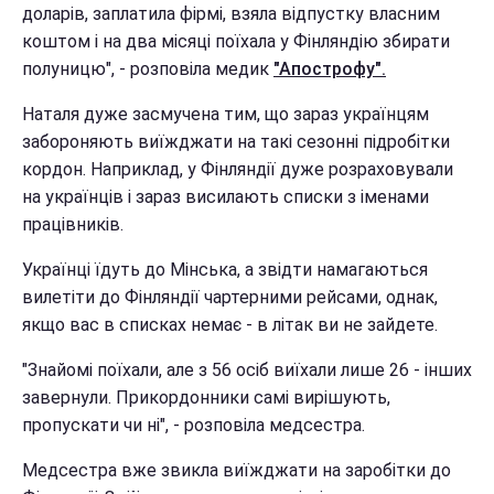
доларів, заплатила фірмі, взяла відпустку власним
коштом і на два місяці поїхала у Фінляндію збирати
полуницю", - розповіла медик
"Апострофу".
Наталя дуже засмучена тим, що зараз українцям
забороняють виїжджати на такі сезонні підробітки
кордон. Наприклад, у Фінляндії дуже розраховували
на українців і зараз висилають списки з іменами
працівників.
Українці їдуть до Мінська, а звідти намагаються
вилетіти до Фінляндії чартерними рейсами, однак,
якщо вас в списках немає - в літак ви не зайдете.
"Знайомі поїхали, але з 56 осіб виїхали лише 26 - інших
завернули. Прикордонники самі вирішують,
пропускати чи ні", - розповіла медсестра.
Медсестра вже звикла виїжджати на заробітки до