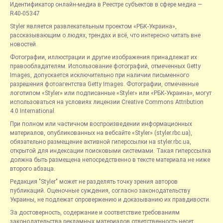
Идентификатор онлайн-медиа в Реестре субъектов в сфере медиа —
R40-05347
Styler является развлекательным проектом «РБК-Украина»,
рассказывающим о людях, трендах и всё, что интересно читать вне
новостей.
Фотографии, иллюстрации и другие изображения принадлежат их
правообладателям. Использование фотографий, отмеченных Getty
Images, допускается исключительно при наличии письменного
разрешения фотоагентства Getty Images. Фотографии, отмеченные
логотипом «Styler» или подписанные «Styler» или «РБК-Украина», могут
использоваться на условиях лицензии Creative Commons Attribution
4.0 International.
При полном или частичном воспроизведении информационных
материалов, опубликованных на вебсайте «Styler» (styler.rbc.ua),
обязательно размещение активной гиперссылки на styler.rbc.ua,
открытой для индексации поисковыми системами. Такая гиперссылка
должна быть размещена непосредственно в тексте материала не ниже
второго абзаца.
Редакция "Styler" может не разделять точку зрения авторов
публикаций. Оценочные суждения, согласно законодательству
Украины, не подлежат опровержению и доказыванию их правдивости.
За достоверность, содержание и соответствие требованиям
законодательства рекламных материалов ответственность несет