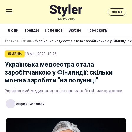
rbc.ua
Люди
Тренды
Полезное
Вкусно
Гороскопы
Главная
›
Жизнь
›
Українська медсестра стала заробітчанкою у Фінляндії: с
ЖИЗНЬ
18 мая 2020, 10:25
Українська медсестра стала
заробітчанкою у Фінляндії: скільки
можна заробити "на полуниці"
Український медик розповіла про заробіткb закордоном
Мария Соловей