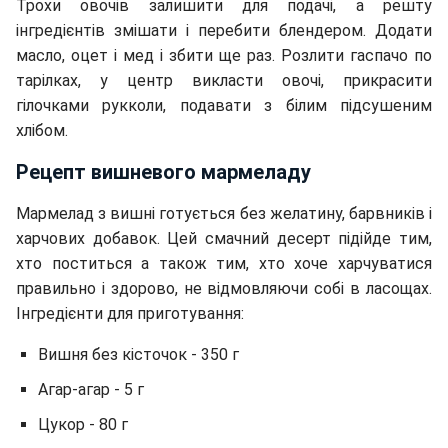
Трохи овочів залишити для подачі, а решту
інгредієнтів змішати і перебити блендером. Додати
масло, оцет і мед і збити ще раз. Розлити гаспачо по
тарілках, у центр викласти овочі, прикрасити
гілочками рукколи, подавати з білим підсушеним
хлібом.
Рецепт вишневого мармеладу
Мармелад з вишні готується без желатину, барвників і
харчових добавок. Цей смачний десерт підійде тим,
хто поститься а також тим, хто хоче харчуватися
правильно і здорово, не відмовляючи собі в ласощах.
Інгредієнти для приготування:
Вишня без кісточок - 350 г
Агар-агар - 5 г
Цукор - 80 г