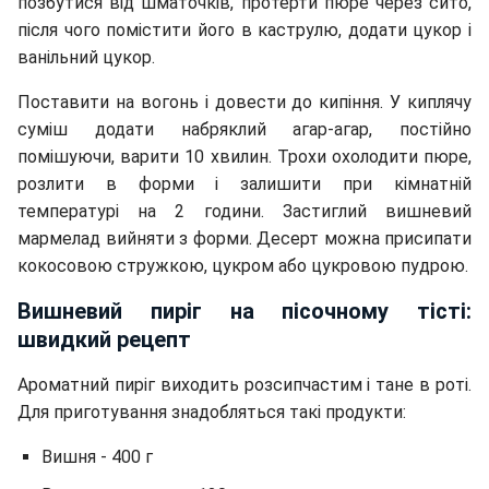
позбутися від шматочків, протерти пюре через сито,
після чого помістити його в каструлю, додати цукор і
ванільний цукор.
Поставити на вогонь і довести до кипіння. У киплячу
суміш додати набряклий агар-агар, постійно
помішуючи, варити 10 хвилин. Трохи охолодити пюре,
розлити в форми і залишити при кімнатній
температурі на 2 години. Застиглий вишневий
мармелад вийняти з форми. Десерт можна присипати
кокосовою стружкою, цукром або цукровою пудрою.
Вишневий пиріг на пісочному тісті:
швидкий рецепт
Ароматний пиріг виходить розсипчастим і тане в роті.
Для приготування знадобляться такі продукти:
Вишня - 400 г