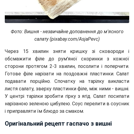
Фото: Вишня - незвичайне доповнення до м'ясного
салату (pixabay.com/AsjaPevc)
Через 15 хвилин зняти кришку зі сковороди і
обсмажити філе до рум'яної скоринки з кожної
сторони протягом 2-3 хвилин, посолити і поперчити.
Готове філе нарізати на поздовжні пластинки. Салат
подавати порційно. Спочатку на тарілку викласти
листя салату, зверху пластинки філе, між ними - вишні.
У центрі тарілки зробити гірку з ягід. Салат посипати
нарізаною зеленою цибулею. Соус перелити в соусник
і приправляти їм блюдо за смаком.
Оригінальний рецепт гаспачо з вишні