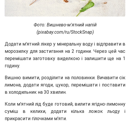
Фото: Вишнево-м'ятний напій
(pixabay.com/ru/StockSnap)
Додати м'ятний лікер у мінеральну воду і відправити в
морозилку для застигання на 2 години. Через цей час
перемішати заготовку виделкою і залишити ще на 1
годину.
Вишню вимити, розділити на половинки. Вичавити сік
лимона, додати ягоди, цукор, перемішати і поставити
в холодильник на 30 хвилин.
Коли м'ятний лід буде готовий, вилити ягідно-лимонну
суміш в келихи, додати кілька ложок льоду і
прикрасити гілочками м'яти.