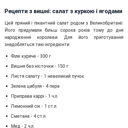
Рецепти з вишні: салат з куркою і ягодами
Цей пряний і пікантний салат родом з Великобританії.
Його придумали більш сорока років тому до дня
народження королеви. Для його приготування
знадобляться такі інгредієнти:
Філе куряче - 300 г
Вишня без кісточки - 150 г
Листя салату - 1 невеликий пучок
Зелена цибуля - 4 пера
Приправа каррі - 1 ч.л.
Лимонний сік - 1 ст.л.
Сметана - 4 ст.л.
Мед - 2 ч.л.