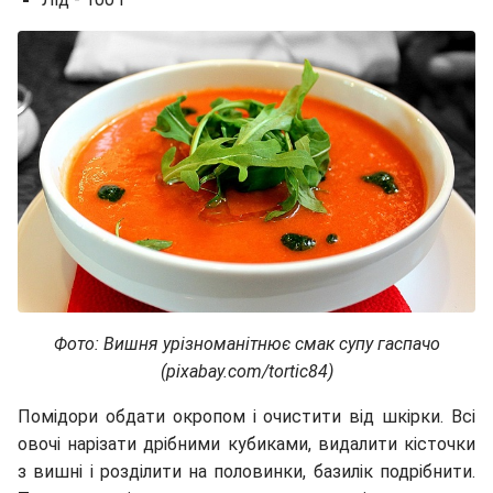
Фото: Вишня урізноманітнює смак супу гаспачо
(pixabay.com/tortic84)
Помідори обдати окропом і очистити від шкірки. Всі
овочі нарізати дрібними кубиками, видалити кісточки
з вишні і розділити на половинки, базилік подрібнити.