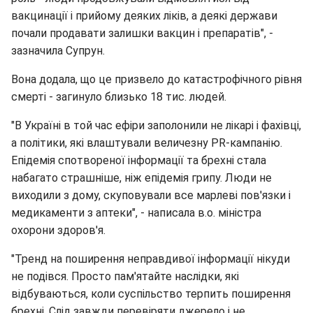
вакцинації і прийому деяких ліків, а деякі держави
почали продавати залишки вакцин і препаратів", -
зазначила Супрун.
Вона додала, що це призвело до катастрофічного рівня
смерті - загинуло близько 18 тис. людей.
"В Україні в той час ефіри заполонили не лікарі і фахівці,
а політики, які влаштували величезну PR-кампанію.
Епідемія спотвореної інформації та брехні стала
набагато страшніше, ніж епідемія грипу. Люди не
виходили з дому, скуповували все марлеві пов'язки і
медикаменти з аптеки", - написала в.о. міністра
охорони здоров'я.
"Тренд на поширення неправдивої інформації нікуди
не подівся. Просто пам'ятайте наслідки, які
відбуваються, коли суспільство терпить поширення
брехні. Слід завжди перевіряти джерело і не