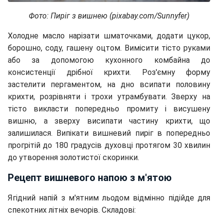
Фото: Пиріг з вишнею (pixabay.com/Sunnyfer)
Холодне масло нарізати шматочками, додати цукор,
борошно, соду, гашену оцтом. Вимісити тісто руками
або за допомогою кухонного комбайна до
консистенції дрібної крихти. Роз'ємну форму
застелити пергаментом, на дно всипати половину
крихти, розрівняти і трохи утрамбувати. Зверху на
тісто викласти попередньо промиту і висушену
вишню, а зверху висипати частину крихти, що
залишилася. Випікати вишневий пиріг в попередньо
прогрітій до 180 градусів духовці протягом 30 хвилин
до утворення золотистої скоринки.
Рецепт вишневого напою з м'ятою
Ягідний напій з м'ятним льодом відмінно підійде для
спекотних літніх вечорів. Складові: