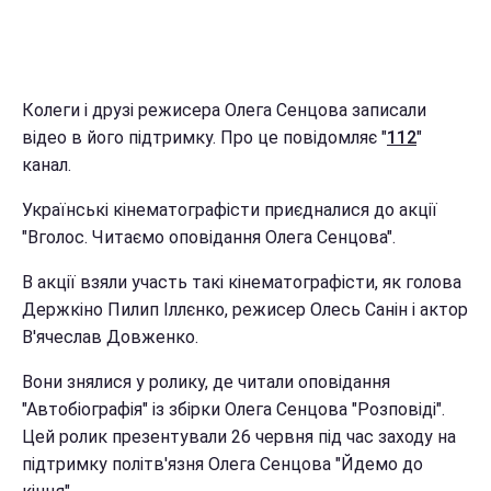
Колеги і друзі режисера Олега Сенцова записали
відео в його підтримку. Про це повідомляє "
112
"
канал.
Українські кінематографісти приєдналися до акції
"Вголос. Читаємо оповідання Олега Сенцова".
В акції взяли участь такі кінематографісти, як голова
Держкіно Пилип Іллєнко, режисер Олесь Санін і актор
В'ячеслав Довженко.
Вони знялися у ролику, де читали оповідання
"Автобіографія" із збірки Олега Сенцова "Розповіді".
Цей ролик презентували 26 червня під час заходу на
підтримку політв'язня Олега Сенцова "Йдемо до