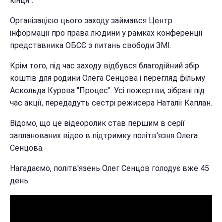
кінця".
Організацією цього заходу займався Центр
інформації про права людини у рамках конференції
представника ОБСЄ з питань свободи ЗМІ.
Крім того, під час заходу відбувся благодійний збір
коштів для родини Олега Сенцова і перегляд фільму
Аскольда Курова "Процес". Усі пожертви, зібрані під
час акції, передадуть сестрі режисера Наталії Каплан.
Відомо, що це відеоролик став першим в серії
запланованих відео в підтримку політв'язня Олега
Сенцова.
Нагадаємо, політв'язень Олег Сенцов голодує вже 45
день.