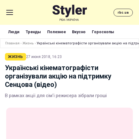
rbc.ua
Люди
Тренды
Полезное
Вкусно
Гороскопы
Главная
›
Жизнь
›
Українські кінематографісти організували акцію на підтр
ЖИЗНЬ
27 июня 2018, 16:23
Українські кінематографісти
організували акцію на підтримку
Сенцова (відео)
В рамках акції для сім'ї режисера зібрали гроші