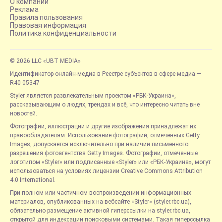
О компании
Реклама
Правила пользования
Правовая информация
Политика конфиденциальности
© 2026 LLC «UBT MEDIA»
Идентификатор онлайн-медиа в Реестре субъектов в сфере медиа —
R40-05347
Styler является развлекательным проектом «РБК-Украина»,
рассказывающим о людях, трендах и всё, что интересно читать вне
новостей.
Фотографии, иллюстрации и другие изображения принадлежат их
правообладателям. Использование фотографий, отмеченных Getty
Images, допускается исключительно при наличии письменного
разрешения фотоагентства Getty Images. Фотографии, отмеченные
логотипом «Styler» или подписанные «Styler» или «РБК-Украина», могут
использоваться на условиях лицензии Creative Commons Attribution
4.0 International.
При полном или частичном воспроизведении информационных
материалов, опубликованных на вебсайте «Styler» (styler.rbc.ua),
обязательно размещение активной гиперссылки на styler.rbc.ua,
открытой для индексации поисковыми системами. Такая гиперссылка