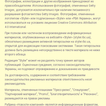
Фотографии, иллюстрации и другие изображения принадлежат их
правообладателям. Использование фотографий, отмеченных Getty
Images, допускается исключительно при наличии письменного
разрешения фотоагентства Getty Images. Фотографии, отмеченные
логотипом «Styler» или подписанные «Styler» или «РБК-Украина», могут
использоваться на условиях лицензии Creative Commons Attribution
4.0 International.
При полном или частичном воспроизведении информационных
материалов, опубликованных на вебсайте «Styler» (styler.rbc.ua),
обязательно размещение активной гиперссылки на styler.rbc.ua,
открытой для индексации поисковыми системами. Такая гиперссылка
должна быть размещена непосредственно в тексте материала не ниже
второго абзаца.
Редакция "Styler" может не разделять точку зрения авторов
публикаций. Оценочные суждения, согласно законодательству
Украины, не подлежат опровержению и доказыванию их правдивости.
За достоверность, содержание и соответствие требованиям
законодательства рекламных материалов ответственность несет
рекламодатель.
Материалы, отмеченные плашками "Пресс-релиз", "Спецпроект",
"Партнерский материал", "Promo", "Благотворительность" и "Резонанс",
размещаются на правах рекламы.
Рубрика «Новости компаний» является информационным форматом,