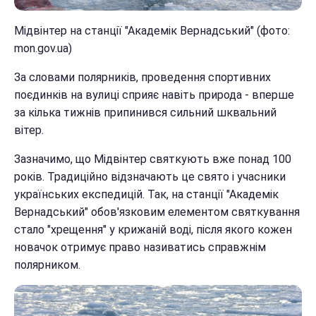
Мідвінтер на станції "Академік Вернадський" (фото:
mon.gov.ua)
За словами полярників, проведення спортивних
поєдинків на вулиці сприяє навіть природа - вперше
за кілька тижнів припинився сильний шквальний
вітер.
Зазначимо, що Мідвінтер святкують вже понад 100
років. Традиційно відзначають це свято і учасники
українських експедицій. Так, на станції "Академік
Вернадський" обов'язковим елементом святкування
стало "хрещення" у крижаній воді, після якого кожен
новачок отримує право називатись справжнім
полярником.