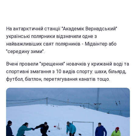
На антарктичній станції "Академік Вернадський"
українські полярники відзначили одне з
найважливіших свят полярників - Мідвінтер або
"середину зими".
Вчені провели "хрещення" новачків у крижаній воді та
спортивні змагання з 10 видів спорту: шахи, більярд,
футбол, біатлон, перетягування канатів тощо.