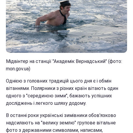
Мідвінтер на станції "Академік Вернадський" (фото:
mon.gov.ua)
Однією з головних традицій цього дня є і обмін
вітаннями. Полярники з різних країн вітають один
одного з "серединою зими", бажають успішних
досліджень і легкого шляху додому.
В останні роки українські зимівники обов'язково
надсилають на "велику землю" групове вітальне
фото з державними символами, написами,