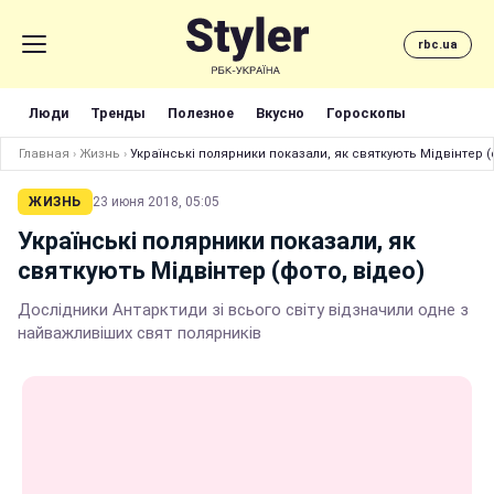
rbc.ua
Люди
Тренды
Полезное
Вкусно
Гороскопы
Главная
›
Жизнь
›
Українські полярники показали, як святкують Мідвінтер (
ЖИЗНЬ
23 июня 2018, 05:05
Українські полярники показали, як
святкують Мідвінтер (фото, відео)
Дослідники Антарктиди зі всього світу відзначили одне з
найважливіших свят полярників