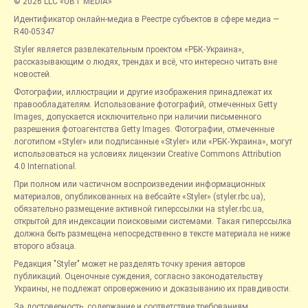
© 2026 LLC «UBT MEDIA»
Идентификатор онлайн-медиа в Реестре субъектов в сфере медиа —
R40-05347
Styler является развлекательным проектом «РБК-Украина»,
рассказывающим о людях, трендах и всё, что интересно читать вне
новостей.
Фотографии, иллюстрации и другие изображения принадлежат их
правообладателям. Использование фотографий, отмеченных Getty
Images, допускается исключительно при наличии письменного
разрешения фотоагентства Getty Images. Фотографии, отмеченные
логотипом «Styler» или подписанные «Styler» или «РБК-Украина», могут
использоваться на условиях лицензии Creative Commons Attribution
4.0 International.
При полном или частичном воспроизведении информационных
материалов, опубликованных на вебсайте «Styler» (styler.rbc.ua),
обязательно размещение активной гиперссылки на styler.rbc.ua,
открытой для индексации поисковыми системами. Такая гиперссылка
должна быть размещена непосредственно в тексте материала не ниже
второго абзаца.
Редакция "Styler" может не разделять точку зрения авторов
публикаций. Оценочные суждения, согласно законодательству
Украины, не подлежат опровержению и доказыванию их правдивости.
За достоверность, содержание и соответствие требованиям