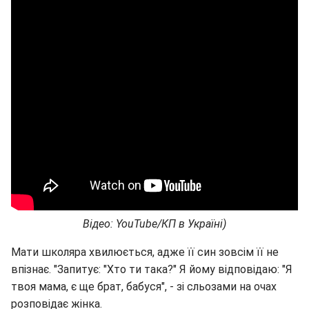
Відео: YouTube/КП в Україні)
Мати школяра хвилюється, адже її син зовсім її не
впізнає. "Запитує: "Хто ти така?" Я йому відповідаю: "Я
твоя мама, є ще брат, бабуся", - зі сльозами на очах
розповідає жінка.