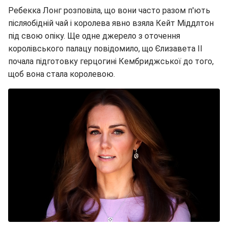
Ребекка Лонг розповіла, що вони часто разом п'ють
післяобідній чай і королева явно взяла Кейт Міддлтон
під свою опіку. Ще одне джерело з оточення
королівського палацу повідомило, що Єлизавета II
почала підготовку герцогині Кембриджської до того,
щоб вона стала королевою.