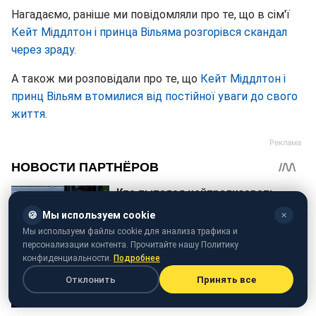
Нагадаємо, раніше ми повідомляли про те, що в сім'ї
Кейт Міддлтон і принца Вільяма розгорівся скандал
через зраду.
А також ми розповідали про те, що
Кейт Міддлтон і
принц Вільям втомилися від постійної уваги до свого
життя.
🍪
Мы используем cookie
✕
Мы используем файлы cookie для анализа трафика и
персонализации контента. Прочитайте нашу Политику
конфиденциальности.
Подробнее
Отклонить
Принять все