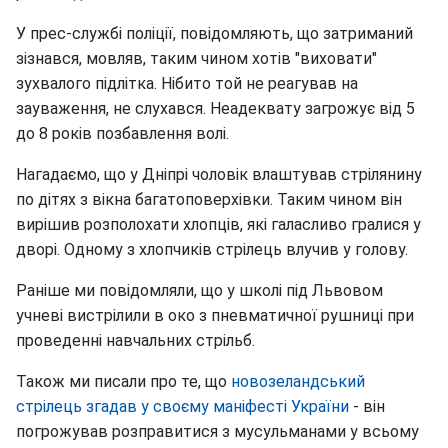
У прес-службі поліції, повідомляють, що затриманий
зізнався, мовляв, таким чином хотів "виховати"
зухвалого підлітка. Нібито той не реагував на
зауваження, не слухався. Неадеквату загрожує від 5
до 8 років позбавлення волі.
Нагадаємо, що у Дніпрі чоловік влаштував стрілянину
по дітях з вікна багатоповерхівки. Таким чином він
вирішив розполохати хлопців, які галасливо гралися у
дворі. Одному з хлопчиків стрілець влучив у голову.
Раніше ми повідомляли, що у школі під Львовом
учневі вистрілили в око з пневматичної рушниці при
проведенні навчальних стрільб.
Також ми писали про те, що
новозеландський
стрілець згадав у своєму маніфесті України
- він
погрожував розправитися з мусульманами у всьому