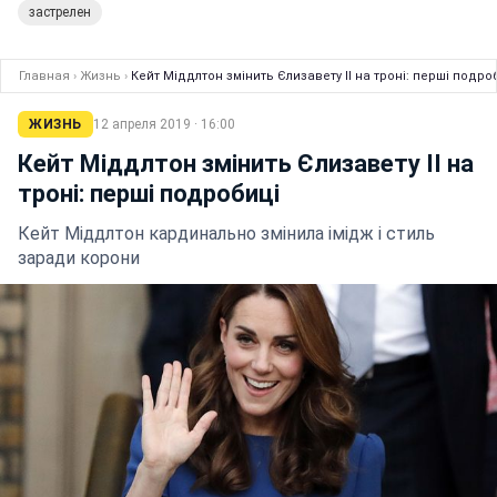
застрелен
Главная
›
Жизнь
›
Кейт Міддлтон змінить Єлизавету ІІ на троні: перші подро
ЖИЗНЬ
12 апреля 2019 · 16:00
Кейт Міддлтон змінить Єлизавету ІІ на
троні: перші подробиці
Кейт Міддлтон кардинально змінила імідж і стиль
заради корони