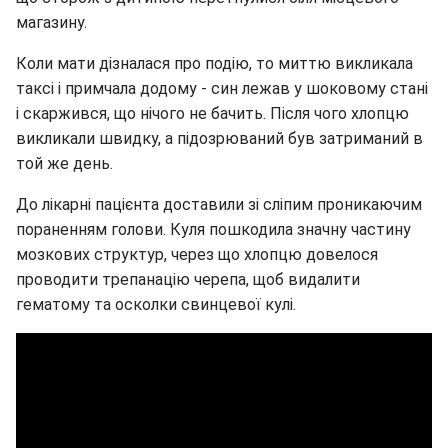
магазину.
Коли мати дізналася про подію, то миттю викликала
таксі і примчала додому - син лежав у шоковому стані
і скаржився, що нічого не бачить. Після чого хлопцю
викликали швидку, а підозрюваний був затриманий в
той же день.
До лікарні пацієнта доставили зі сліпим проникаючим
пораненням голови. Куля пошкодила значну частину
мозкових структур, через що хлопцю довелося
проводити трепанацію черепа, щоб видалити
гематому та осколки свинцевої кулі.