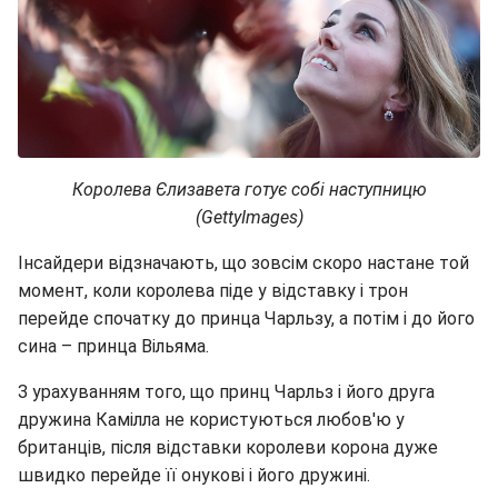
Королева Єлизавета готує собі наступницю
(GettyImages)
Інсайдери відзначають, що зовсім скоро настане той
момент, коли королева піде у відставку і трон
перейде спочатку до принца Чарльзу, а потім і до його
сина – принца Вільяма.
З урахуванням того, що принц Чарльз і його друга
дружина Камілла не користуються любов'ю у
британців, після відставки королеви корона дуже
швидко перейде її онукові і його дружині.