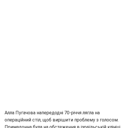
Алла Пугачова напередодні 70-річчя лягла на
операційний стіл, щоб вирішити проблему з голосом.
Примадонна була на обстеження в ізраїльській клініці,