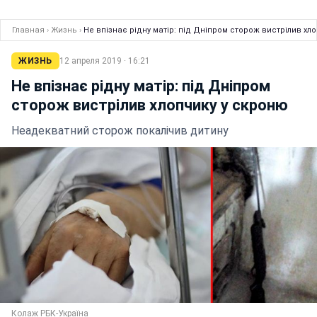
Главная
›
Жизнь
›
Не впізнає рідну матір: під Дніпром сторож вистрілив хл
ЖИЗНЬ
12 апреля 2019 · 16:21
Не впізнає рідну матір: під Дніпром
сторож вистрілив хлопчику у скроню
Неадекватний сторож покалічив дитину
Колаж РБК-Україна