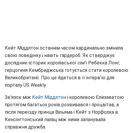
Кейт Міддлтон останнім часом кардинально змінила
свою поведінку і навіть гардероб. Як стверджує
дослідник-історик королівської сім'ї Ребекка Лонг,
герцогиня Кембриджська готується стати королевою
Великобританії. Про це йдеться в її інтерв'ю для
порталу US Weekly.
Зв'язок між
Кейт Міддлтон
і королевою Єлизаветою
протягом багатьох років розвивався і процвітав, а
після переїзду принца Вільяма і Кейт з Норфолка в
Кенсінгтонський палац між ними запанувала
справжня дружба.