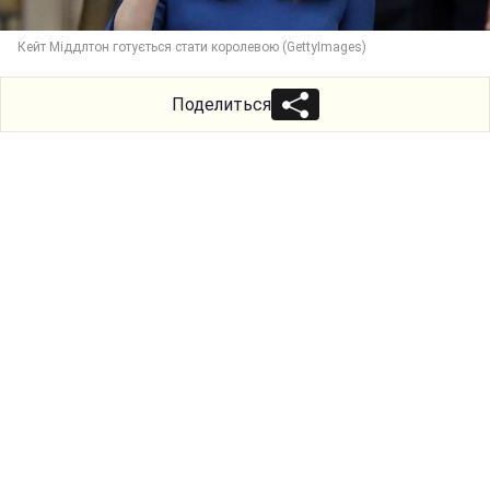
Кейт Міддлтон готується стати королевою (GettyImages)
Поделиться