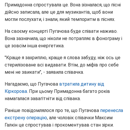
Примадонна спростувала це. Вона зізналася, що пісні
дійсно записала, але це для музикантів, щоб вони
могли послухати, і знали, який темпоритм в піснях.
На своєму концерті Пугачова буде співати наживо.
Вона зазначила, що ніколи не потрапляє в фонограму і
це зовсім інша енергетика.
"Краще я захриплю, краще я слова забуду, ніж ось це
стерилізоване всі видавати. Втім, до міфів про себе
мені не звикати", - заявила співачка.
Нагадаємо, що Пугачова
втратила дитину від
Кіркорова
. При цьому Примадонна багато років
намагалася завагітніти від співака.
Раніше повідомлялося про те, що Пугачова
перенесла
екстрену операцію
, але чоловік співачки Максим
Галкін це спростував і прокоментував стан зірки.