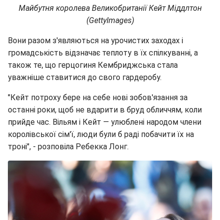
Майбутня королева Великобританії Кейт Міддлтон
(GettyImages)
Вони разом з'являються на урочистих заходах і
громадськість відзначає теплоту в їх спілкуванні, а
також те, що герцогиня Кембриджська стала
уважніше ставитися до свого гардеробу.
"Кейт потроху бере на себе нові зобов'язання за
останні роки, щоб не вдарити в бруд обличчям, коли
прийде час. Вільям і Кейт — улюблені народом члени
королівської сім'ї, люди були б раді побачити їх на
троні", - розповіла Ребекка Лонг.