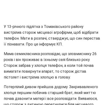
У 13-річного підлітка з Томаківського району
вистрілив сторож місцевої агрофірми, щоб відібрати
телефон. Мати в розпачі, стверджує, що син перестав
її пізнавати. Про це інформує КП.
Мама семикласника розповідає, що зловмиснику 26
років і він проживає в їхньому селі близько року.
Сторож забрав у хлопця телефон, а коли той почав
вимагати повернути апарат, то сторож дістав
пістолет і вистрілив хлопцю в голову.
Потерпілий дивом прийшов додому. Закривавленого
хлопця першим побачив старший брат, який миттю
почав дзвонити матері і все розповідати. Виявилося,
що сторож з дитиною перетнулися біля місцевого