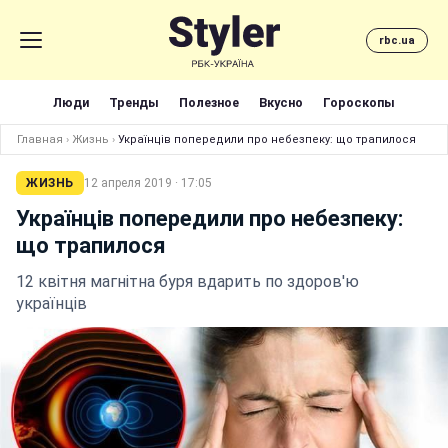
rbc.ua
Люди
Тренды
Полезное
Вкусно
Гороскопы
Главная
›
Жизнь
›
Українців попередили про небезпеку: що трапилося
ЖИЗНЬ
12 апреля 2019 · 17:05
Українців попередили про небезпеку:
що трапилося
12 квітня магнітна буря вдарить по здоров'ю
українців