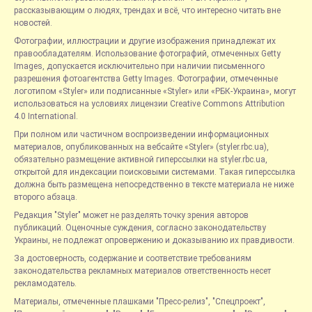
рассказывающим о людях, трендах и всё, что интересно читать вне
новостей.
Фотографии, иллюстрации и другие изображения принадлежат их
правообладателям. Использование фотографий, отмеченных Getty
Images, допускается исключительно при наличии письменного
разрешения фотоагентства Getty Images. Фотографии, отмеченные
логотипом «Styler» или подписанные «Styler» или «РБК-Украина», могут
использоваться на условиях лицензии Creative Commons Attribution
4.0 International.
При полном или частичном воспроизведении информационных
материалов, опубликованных на вебсайте «Styler» (styler.rbc.ua),
обязательно размещение активной гиперссылки на styler.rbc.ua,
открытой для индексации поисковыми системами. Такая гиперссылка
должна быть размещена непосредственно в тексте материала не ниже
второго абзаца.
Редакция "Styler" может не разделять точку зрения авторов
публикаций. Оценочные суждения, согласно законодательству
Украины, не подлежат опровержению и доказыванию их правдивости.
За достоверность, содержание и соответствие требованиям
законодательства рекламных материалов ответственность несет
рекламодатель.
Материалы, отмеченные плашками "Пресс-релиз", "Спецпроект",