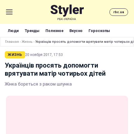
rbc.ua
Люди
Тренды
Полезное
Вкусно
Гороскопы
Главная
›
Жизнь
›
Українців просять допомогти врятувати матір чотирьох ді
ЖИЗНЬ
20 ноября 2017, 17:53
Українців просять допомогти
врятувати матір чотирьох дітей
Жінка бореться з раком шлунка