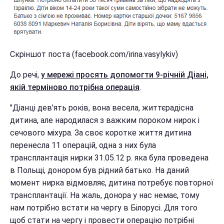
Скріншот поста (facebook.com/irina.vasylykiv)
До речі,
у мережі просять допомогти 9-річній Діані,
якій терміново потрібна операція
.
"Діанці дев'ять років, вона весела, життєрадісна
дитина, але народилася з важким пороком нирок і
сечового міхура. За своє коротке життя дитина
перенесла 11 операцій, одна з них була
трансплантація нирки 31.05.12 р. яка була проведена
в Польщі, донором був рідний батько. На даний
момент нирка відмовляє, дитина потребує повторної
трансплантації. На жаль, донора у нас немає, тому
нам потрібно встати на чергу в Білорусі. Для того
щоб стати на чергу і провести операцію потрібні