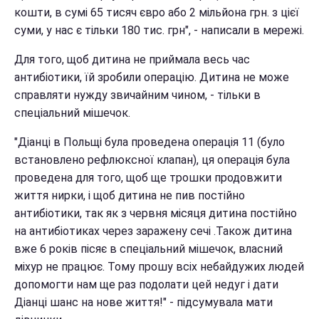
кошти, в сумі 65 тисяч євро або 2 мільйона грн. з цієї
суми, у нас є тільки 180 тис. грн", - написали в мережі.
Для того, щоб дитина не приймала весь час
антибіотики, їй зробили операцію. Дитина не може
справляти нужду звичайним чином, - тільки в
спеціальний мішечок.
"Діанці в Польщі була проведена операція 11 (було
встановлено рефлюксної клапан), ця операція була
проведена для того, щоб ще трошки продовжити
життя нирки, і щоб дитина не пив постійно
антибіотики, так як з червня місяця дитина постійно
на антибіотиках через заражену сечі .Також дитина
вже 6 років пісяє в спеціальний мішечок, власний
міхур не працює. Тому прошу всіх небайдужих людей
допомогти нам ще раз подолати цей недуг і дати
Діанці шанс на нове життя!" - підсумувала мати