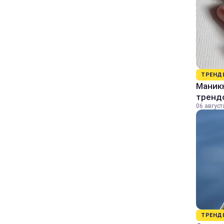
ТРЕНД
Маник
тренд
06 август
ТРЕНД