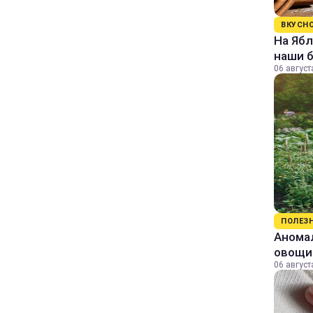
ВКУСН
На Ябл
наши 
06 август
ПОЛЕЗ
Аномал
овощи
06 август