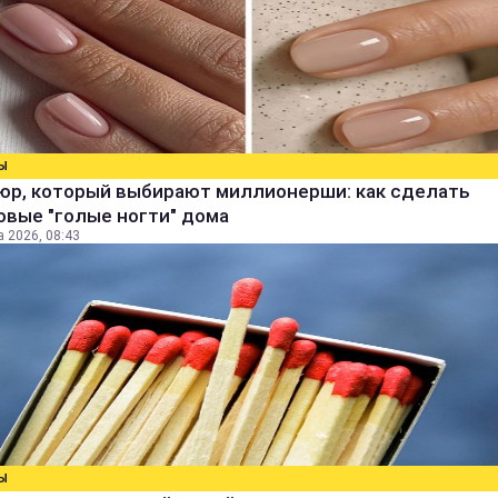
Ы
юр, который выбирают миллионерши: как сделать
овые "голые ногти" дома
а 2026, 08:43
Ы