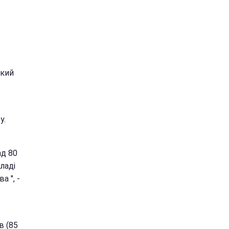
який
у.
ад 80
ладі
а ", -
в (85