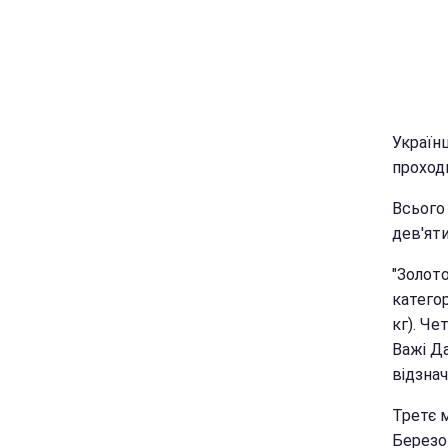
Українц
проходи
Всього
дев'яти
"Золото
категор
кг). Че
Важі Да
відзнач
Третє м
Березо