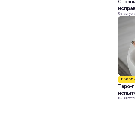
Справи
исправ
06 август
ГОРОС
Таро-г
испыт
06 август