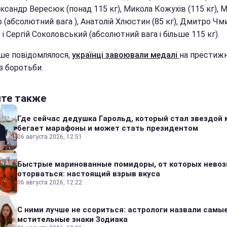
ександр Вересюк (понад 115 кг), Микола Кожухів (115 кг),
 (абсолютний вага ), Анатолій Хлюстин (85 кг), Дмитро Чм
) і Сергій Соколовський (абсолютний вага і більше 115 кг).
іше повідомлялося,
українці завоювали медалі
на престиж
 з боротьби.
йте также
Где сейчас дедушка Гарольд, который стал звездой 
бегает марафоны и может стать президентом
06 августа 2026, 12:51
Быстрые маринованные помидоры, от которых нево
оторваться: настоящий взрыв вкуса
06 августа 2026, 12:22
С ними лучше не ссориться: астрологи назвали самы
мстительные знаки Зодиака