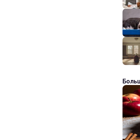
Больш