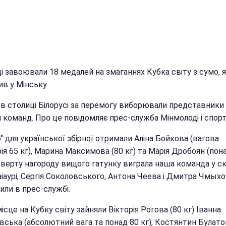
і завоювали 18 медалей на змаганнях Кубка світу з сумо, 
в у Мінську.
 в столиці Білорусі за перемогу виборювали представники
 команд. Про це повідомляє прес-служба Мінмолоді і спорт
" для української збірної отримали Аліна Бойкова (вагова
ія 65 кг), Марина Максимова (80 кг) та Марія Дробоян (пон
тверту нагороду вищого гатунку виграла наша команда у ск
іаурі, Сергія Соколовського, Антона Чеева і Дмитра Чмыхов
или в прес-службі.
ісце на Кубку світу зайняли Вікторія Рогова (80 кг) Іванна
вська (абсолютний вага та понад 80 кг), Костянтин Булато