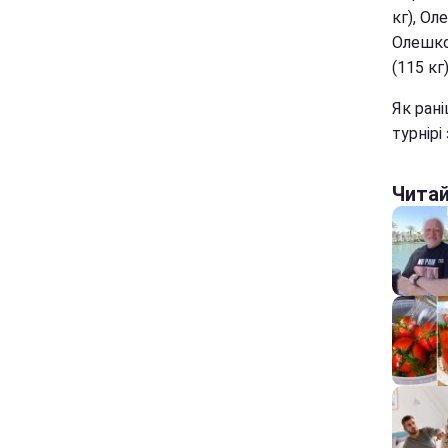
кг), Ол
Олешко
(115 кг
Як ран
турнірі
Чита