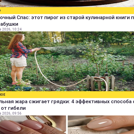
О
очный Спас: этот пирог из старой кулинарной книги 
бабушки
а 2026, 10:24
НОЕ
ьная жара сжигает грядки: 4 эффективных способа 
 от гибели
а 2026, 09:56