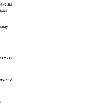
 Максим
ихов
ному
мемов:
зможно
е