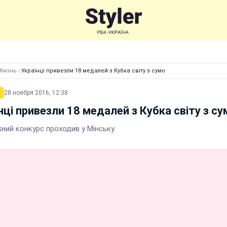
Жизнь
›
Українці привезли 18 медалей з Кубка світу з сумо
28 ноября 2016, 12:38
нці привезли 18 медалей з Кубка світу з су
ний конкурс проходив у Мінську