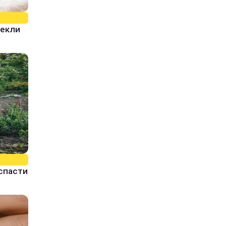
пекли
спасти