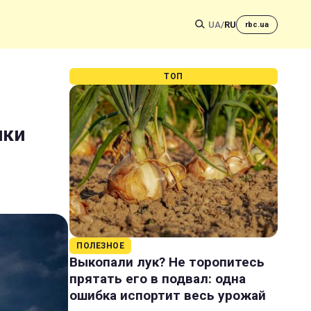
UA
/
RU
rbc.ua
ТОП
ики
ПОЛЕЗНОЕ
Выкопали лук? Не торопитесь
прятать его в подвал: одна
ошибка испортит весь урожай