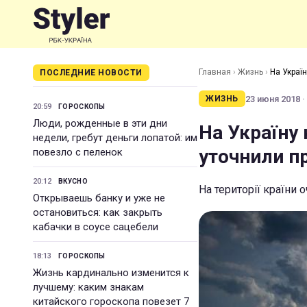
Главная
›
Жизнь
›
На Украї
ПОСЛЕДНИЕ НОВОСТИ
23 июня 2018 ·
ЖИЗНЬ
20:59
ГОРОСКОПЫ
Люди, рожденные в эти дни
На Україну
недели, гребут деньги лопатой: им
уточнили пр
повезло с пеленок
20:12
ВКУСНО
На території країни о
Открываешь банку и уже не
остановиться: как закрыть
кабачки в соусе сацебели
18:13
ГОРОСКОПЫ
Жизнь кардинально изменится к
лучшему: каким знакам
китайского гороскопа повезет 7