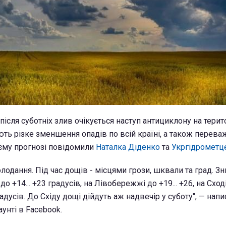
 після суботніх злив очікується наступ антициклону на терито
ть різке зменшення опадів по всій країні, а також перева
оєму прогнозі повідомили
Наталка Діденко
та
Укргідрометц
олодання. Під час дощів - місцями грози, шквали та град. З
о +14... +23 градусів, на Лівобережжі до +19... +26, на Схо
радусів. До Східу дощі дійдуть аж надвечір у суботу", — нап
унті в Facebook.