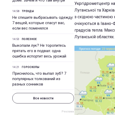
доме: зачем и что там внутри
Укргідрометцентр на 
Луганської та Харків
14:58
ТРЕНДЫ
з східною частиною 
Не спешите выбрасывать одежду:
7 вещей, которые спасут вас,
очікуються в Івано-Ф
если вес поменялся
градусів тепла. Макс
Луганській областях.
14:53
ПОЛЕЗНОЕ
Выкопали лук? Не торопитесь
прятать его в подвал: одна
ошибка испортит весь урожай
14:21
ГОРОСКОПЫ
Приснилось, что выпал зуб? 7
популярных толкований из
разных сонников
Все новости