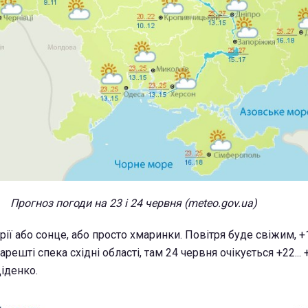
Прогноз погоди на 23 і 24 червня (meteo.gov.ua)
рії або сонце, або просто хмаринки. Повітря буде свіжим, +1
решті спека східні області, там 24 червня очікується +22... 
іденко.