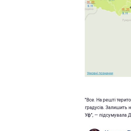
"Все. На решті терито
градусів. Залишить на
Уф", — підсумувала Д