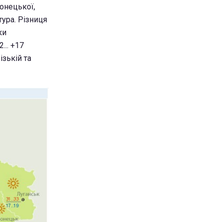
Донецької,
тура. Різниця
ки
... +17
ізькій та