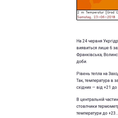
На 24 червня Укргід
виявиться лише 6 зах
Франківська, Волинсь
доби.
Рівень тепла на Захо
Так, температура в з
східних — від +21 до
В центральній части
стовпчики термометрі
температури до +23...