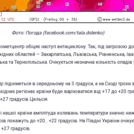
Фото: Погода (facebook.com/tala.didenko)
рометцентр обіцяє наступ антициклону. Так, під загрозою д
ідних областей — Закарпатська, Львівська, Рівненська, Іва
ка та Тернопільська. Очікується незначна кількість опадів 
ді підніметься в середньому на 3 градуси, а на Сході трохи 
ахідних регіонах країни буде варіюватися від +17 до +20 гра
 +27 градусів Цельсія.
ні нашої країни амплітуда коливань температури значно ниж
в покажуть до +20... +22 градусів. На Півдні України очіку
 +27 градусів.