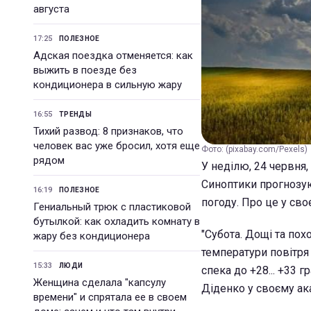
августа
17:25
ПОЛЕЗНОЕ
Адская поездка отменяется: как
выжить в поезде без
кондиционера в сильную жару
16:55
ТРЕНДЫ
Тихий развод: 8 признаков, что
человек вас уже бросил, хотя еще
Фото: (pixabay.com/Pexels)
рядом
У неділю, 24 червня,
Синоптики прогнозую
16:19
ПОЛЕЗНОЕ
погоду. Про це у св
Гениальный трюк с пластиковой
бутылкой: как охладить комнату в
"Субота. Дощі та пох
жару без кондиционера
температури повітря д
15:33
ЛЮДИ
спека до +28... +33 г
Женщина сделала "капсулу
Діденко у своєму ака
времени" и спрятала ее в своем