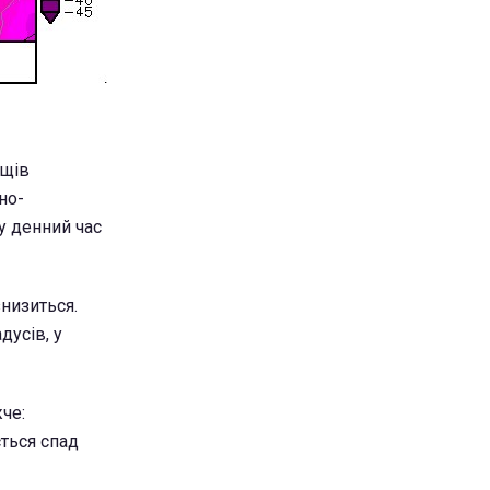
ощів
но-
у денний час
знизиться.
дусів, у
че:
ється спад