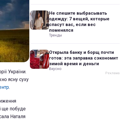
Не спешите выбрасывать
одежду: 7 вещей, которые
спасут вас, если вес
поменялся
Тренды
Открыла банку и борщ почти
готов: эта заправка сэкономит
зимой время и деньги
Вкусно
рії України.
жно ясну суху
ентр
.
ниження
ді ще побуде
исала Наталя