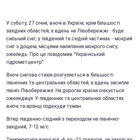
У суботу, 27 січня, вночі в Україні, крім більшості
західних областей, а вдень на Лівобережжі - буде
сильний сніг, у південній та східній частинах - мокрий
сніг з дощем, місцями налипання мокрого снігу,
ожеледь. Про це повідомив "Український
гідрометцентр".
Вночі снігова стихія розгуляється в більшості
північних та центральних областей, а вдень засипле
північ Лівобережжя. На дорогах країни очікується
ожеледиця. У південних та центральних областях
вночі та вранці подекуди туман.
Вітер південно-східний з переходом на північно-
західний, 7-12 м/с.
Температура вночі від -6 до -11 градусів, на заході до