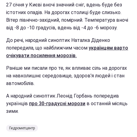
27 січня у Києві вночі значний сніг, вдень буде без
істотних опадів. На дорогах столиці буде слизько.
Вітер північно-західний, помірний. Температура вночі
від -8 до -10 градусів, вдень від -4 до -6 морозу.
До речі, народний синоптик Наталка Діденко
попередила, що найближчим часом
українцям варто
очікувати посилення морозів.
Раніше ми писали про те, як впливає сіль на дорогах
на навколишнє середовище, здоров'я людей і стан
автомобілів.
А народний синоптик Леонід Горбань попередив
українців
про 30-градусні морози
в останній місяць
зими.
Гидрометцентр