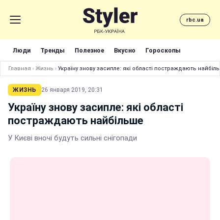
rbc.ua
Люди
Тренды
Полезное
Вкусно
Гороскопы
Главная
›
Жизнь
›
Україну знову засипле: які області постраждають найбіл
ЖИЗНЬ
26 января 2019, 20:31
Україну знову засипле: які області
постраждають найбільше
У Києві вночі будуть сильні снігопади