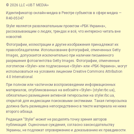
© 2026 LLC «UBT MEDIA»
Идентификатор онлайн-медиа в Реестре субъектов в сфере медиа —
R40-05347
Styler является развлекательным проектом «РБК-Украина»,
рассказывающим о людях, трендах и всё, что интересно читать вне
новостей.
Фотографии, иллюстрации и другие изображения принадлежат их
правообладателям. Использование фотографий, отмеченных Getty
Images, допускается исключительно при наличии письменного
разрешения фотоагентства Getty Images. Фотографии, отмеченные
логотипом «Styler» или подписанные «Styler» или «РБК-Украина», могут
использоваться на условиях лицензии Creative Commons Attribution
4.0 International.
При полном или частичном воспроизведении информационных
материалов, опубликованных на вебсайте «Styler» (styler.rbc.ua),
обязательно размещение активной гиперссылки на styler.rbc.ua,
открытой для индексации поисковыми системами. Такая гиперссылка
должна быть размещена непосредственно в тексте материала не ниже
второго абзаца.
Редакция "Styler" может не разделять точку зрения авторов
публикаций. Оценочные суждения, согласно законодательству
Украины, не подлежат опровержению и доказыванию их правдивости.