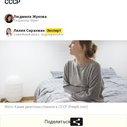
СССР
Людмила Жукова
Редактор Styler
Лилия Сарахман
Эксперт
семейный врач, эндокринолог
Фото: Какие диагнозы ставили в СССР (freepik.com)
Поделиться