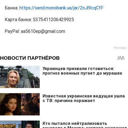
Банка:
https://send.monobank.ua/jar/2nJi9cqCfF
Карта банки: 5375411206429925
PayPal: aa5610ep@gmail.com