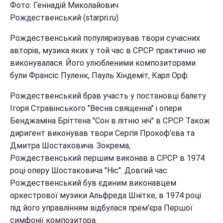
Фото: Геннадій Миколайович
Рождественський (starpri.ru)
Рождественський популяризував твори сучасних
авторів, музика яких у той час в СРСР практично не
виконувалася. Його улюбленими композиторами
були Франсіс Пуленк, Пауль Хіндеміт, Карл Орф.
Рождественський брав участь у постановці балету
Ігоря Стравінського "Весна священна" і опери
Бенджаміна Бріттена "Сон в літню ніч" в СРСР. Також
диригент виконував твори Сергія Прокоф'єва та
Дмитра Шостаковича. Зокрема,
Рождественський першим виконав в СРСР в 1974
році оперу Шостаковича "Ніс". Довгий час
Рождественський був єдиним виконавцем
оркестрової музики Альфреда Шнітке, в 1974 році
під його управлінням відбулася прем'єра Першої
симфонії композитора.