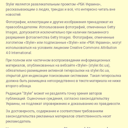
Styler является развлекательным проектом «РБК-Украина»,
рассказывающим о людях, трендах и всё, что интересно читать вне
новостей.
Фотографии, иллюстрации и другие изображения принадлежат их
правообладателям. Использование фотографий, отмеченных Getty
Images, допускается исключительно при наличии письменного
разрешения фотоагентства Getty Images. Фотографии, отмеченные
логотипом «Styler» или подписанные «Styler» или «РБК-Украина», могут
использоваться на условиях лицензии Creative Commons Attribution
4.0 International.
При полном или частичном воспроизведении информационных
материалов, опубликованных на вебсайте «Styler» (styler.rbc.ua),
обязательно размещение активной гиперссылки на styler.rbc.ua,
открытой для индексации поисковыми системами. Такая гиперссылка
должна быть размещена непосредственно в тексте материала не ниже
второго абзаца.
Редакция "Styler" может не разделять точку зрения авторов
публикаций. Оценочные суждения, согласно законодательству
Украины, не подлежат опровержению и доказыванию их правдивости.
За достоверность, содержание и соответствие требованиям
законодательства рекламных материалов ответственность несет
рекламодатель.