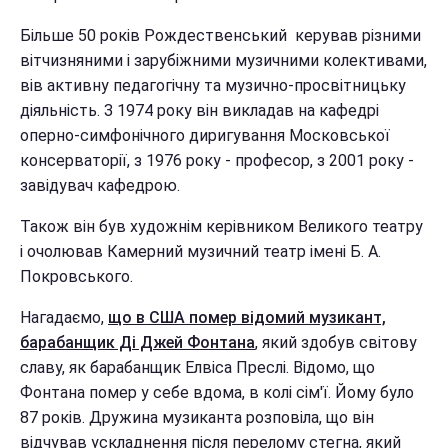
Більше 50 років Рождественський керував різними
вітчизняними і зарубіжними музичними колективами,
вів активну педагогічну та музично-просвітницьку
діяльність. З 1974 року він викладав на кафедрі
оперно-симфонічного диригування Московської
консерваторії, з 1976 року - професор, з 2001 року -
завідувач кафедрою.
Також він був художнім керівником Великого театру
і очолював Камерний музичний театр імені Б. А.
Покровського.
Нагадаємо,
що в США помер відомий музикант,
барабанщик Ді Джей Фонтана
, який здобув світову
славу, як барабанщик Елвіса Преслі. Відомо, що
Фонтана помер у себе вдома, в колі сім'ї. Йому було
87 років. Дружина музиканта розповіла, що він
відчував ускладнення після перелому стегна, який