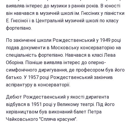
виявляв інтерес до музики з ранніх років. В юності
він навчався в музичній школі ім. Гнєсіних у піаністки
Е. Гнєсіної і в Центральній музичній школі по класу
фортепіано.
По закінченні школи Рождественський у 1949 році
подав документи в Московську консерваторію на
спеціальність фортепіано. Навчався в класі Лева
Оборіна. Пізніше виявляв інтерес до оперно-
симфонічного диригування, де професором був його
батько. У 1957 році Рождественський закінчив
аспірантуру в консерваторії.
Дебют Рождественський у якості диригента
відбувся в 1951 році у Великому театрі. Під його
керівництвом був виконаний балет Петра
Чайковського "Спляча красуня".