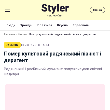
rbc.ua
Люди
Тренды
Полезное
Вкусно
Гороскопы
Главная
›
Жизнь
›
Помер культовий радянський піаніст і диригент
ЖИЗНЬ
16 июня 2018, 15:44
Помер культовий радянський піаніст і
диригент
Радянський і російський музикант популяризував світові
шедеври